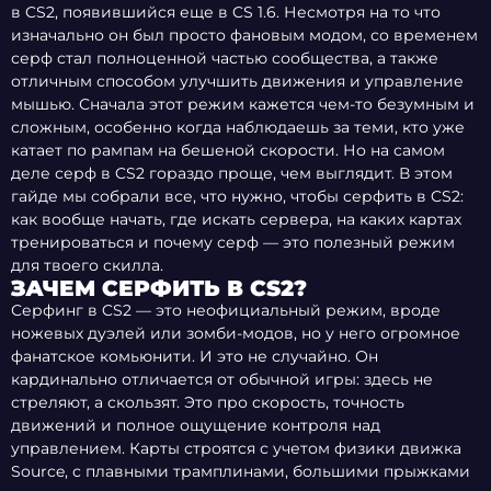
в CS2, появившийся еще в CS 1.6. Несмотря на то что
изначально он был просто фановым модом, со временем
серф стал полноценной частью сообщества, а также
отличным способом улучшить движения и управление
мышью. Сначала этот режим кажется чем-то безумным и
сложным, особенно когда наблюдаешь за теми, кто уже
катает по рампам на бешеной скорости. Но на самом
деле серф в CS2 гораздо проще, чем выглядит. В этом
гайде мы собрали все, что нужно, чтобы серфить в CS2:
как вообще начать, где искать сервера, на каких картах
тренироваться и почему серф — это полезный режим
для твоего скилла.
ЗАЧЕМ СЕРФИТЬ В CS2?
Серфинг в CS2 — это неофициальный режим, вроде
ножевых дуэлей или зомби-модов, но у него огромное
фанатское комьюнити. И это не случайно. Он
кардинально отличается от обычной игры: здесь не
стреляют, а скользят. Это про скорость, точность
движений и полное ощущение контроля над
управлением. Карты строятся с учетом физики движка
Source, с плавными трамплинами, большими прыжками