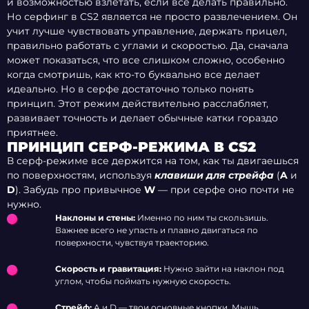
и возможностью взлетать, если все делать правильно.
Но серфинг в CS2 является не просто развлечением. Он
учит лучше чувствовать управление, держать прицел,
правильно работать с углами и скоростью. Да, сначала
может показаться, что все слишком сложно, особенно
когда смотришь, как кто-то буквально все делает
идеально. Но в серфе достаточно только понять
принцип. Этот режим действительно расслабляет,
развивает точность и делает обычные катки гораздо
приятнее.
ПРИНЦИП СЕРФ-РЕЖИМА В CS2
В серф-режиме все держится на том, как ты двигаешься
по поверхностям, используя
клавиши для стрейфа
(
A
и
D
). Забудь про привычное
W
— при серфе оно почти не
нужно.
Наклоны и стены:
Именно по ним ты скользишь.
Важнее всего не упасть и плавно двигаться по
поверхности, чувствуя траекторию.
Скорость и гравитация:
Нужно зайти на наклон под
углом, чтобы поймать нужную скорость.
Стрейф:
A и D — твои основные кнопки. Мышь