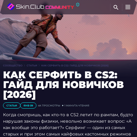
Н
СООБЩЕСТВО
СТАТЬИ
КАК СЕРФИТЬ В CS2: ГАЙД ДЛЯ НОВИЧКОВ [2026]
КАК СЕРФИТЬ В CS2:
ГАЙД ДЛЯ НОВИЧКОВ
[2026]
СТАТЬИ
ЯНВ 09
4K
ПРОСМОТРЫ
1 МИНУТА ЧТЕНИЯ
Когда смотришь, как кто-то в CS2 летит по рампам, будто
нарушая законы физики, невольно возникает вопрос: «А
как вообще это работает?» Серфинг — один из самых
старых и при этом самых кайфовых кастомных режимов