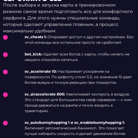
После выбора и запуска карты в тренировочном
режиме самое время подготовить все для комфортного
серфинга. Для этого нужны специальные команды,
которые сделают управление плавным, а процесс
максимально удобным:
sv_cheats 1:
Открывает доступ к другим настройкам. Без
этой команды все остальное просто не сработает.
bot_kick:
Удаляет всех ботов с карты, чтобы ничего не
мешало спокойно кататься.
sv_accelerate 10:
Настраивает ускорение на
поверхности. По дефолту стоит 5.5, но значение 10 дает
более живую и точную реакцию при поворотах.
sv_airaccelerate 800:
Увеличивает контроль в воздухе.
Это стандарт для большинства серф-серверов — с ним
проще держаться на рампе и точно входить в
траекторию.
sv_autobunnyhopping 1 и sv_enablebunnyhopping 1:
Включают автоматический баннихоп. Это помогает
лучше набирать скорость и делает движение более