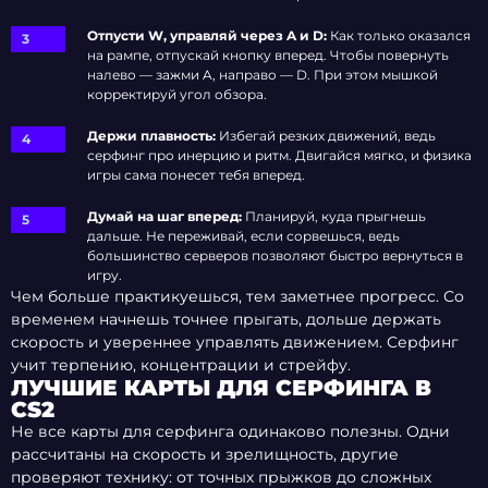
Отпусти W, управляй через A и D:
Как только оказался
на рампе, отпускай кнопку вперед. Чтобы повернуть
налево — зажми A, направо — D. При этом мышкой
корректируй угол обзора.
Держи плавность:
Избегай резких движений, ведь
серфинг про инерцию и ритм. Двигайся мягко, и физика
игры сама понесет тебя вперед.
Думай на шаг вперед:
Планируй, куда прыгнешь
дальше. Не переживай, если сорвешься, ведь
большинство серверов позволяют быстро вернуться в
игру.
Чем больше практикуешься, тем заметнее прогресс. Со
временем начнешь точнее прыгать, дольше держать
скорость и увереннее управлять движением. Серфинг
учит терпению, концентрации и стрейфу.
ЛУЧШИЕ КАРТЫ ДЛЯ СЕРФИНГА В
CS2
Не все карты для серфинга одинаково полезны. Одни
рассчитаны на скорость и зрелищность, другие
проверяют технику: от точных прыжков до сложных