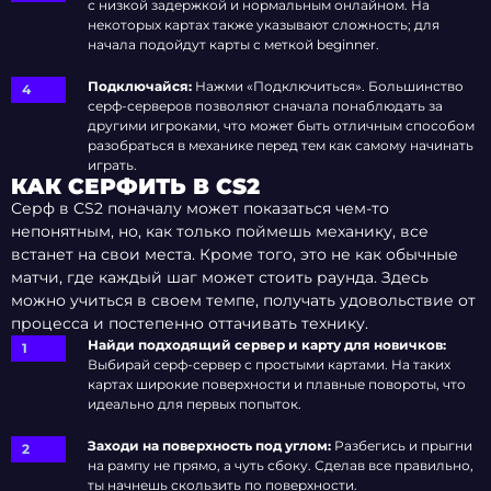
с низкой задержкой и нормальным онлайном. На
некоторых картах также указывают сложность; для
начала подойдут карты с меткой beginner.
Подключайся:
Нажми «Подключиться». Большинство
серф-серверов позволяют сначала понаблюдать за
другими игроками, что может быть отличным способом
разобраться в механике перед тем как самому начинать
играть.
КАК СЕРФИТЬ В CS2
Серф в CS2 поначалу может показаться чем-то
непонятным, но, как только поймешь механику, все
встанет на свои места. Кроме того, это не как обычные
матчи, где каждый шаг может стоить раунда. Здесь
можно учиться в своем темпе, получать удовольствие от
процесса и постепенно оттачивать технику.
Найди подходящий сервер и карту для новичков:
Выбирай серф-сервер с простыми картами. На таких
картах широкие поверхности и плавные повороты, что
идеально для первых попыток.
Заходи на поверхность под углом:
Разбегись и прыгни
на рампу не прямо, а чуть сбоку. Сделав все правильно,
ты начнешь скользить по поверхности.