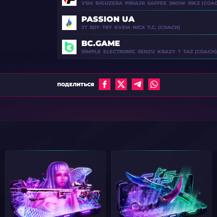
VSM
BIGUZERA
PIRIAJR
SAFFEE
SNOW
RIKZ (COA
MADDENED (COACH)
NAF
ELIGE
PASSION UA
JT
SDY
TRY
KVEM
NICX
T.C. (COACH)
ADRRR (COACH)
NITR0
SONIC
BC.GAME
S1MPLE
ELECTRONIC
SENZU
KRAZY
?
TAZ (COACH)
DEPHH (COACH)
BEASTIK
SHOCK
FIERCE (COACH)
ПОДЕЛИТЬСЯ
VSM
BIGUZERA
FLASHIE (COACH)
JT
SDY
DAPS (COACH)
S1MPLE
ELECTRONIC
BFULL (COACH)
RIKZ (COACH)
T.C. (COACH)