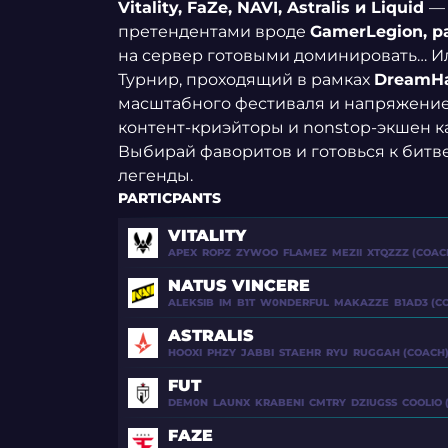
Vitality, FaZe, NAVI, Astralis и Liquid
—
претендентами вроде
GamerLegion, p
на сервер готовыми доминировать… И
Турнир, проходящий в рамках
DreamHa
масштабного фестиваля и напряжение 
контент-криэйторы и nonstop-экшен как
Выбирай фаворитов и готовься к битве
легенды.
PARTICPANTS
VITALITY
APEX
ROPZ
ZYWOO
FLAMEZ
MEZII
XTQZZZ (COAC
NATUS VINCERE
ALEKSIB
IM
B1T
W0NDERFUL
MAKAZZE
B1AD3 (C
ASTRALIS
HOOXI
PHZY
JABBI
STAEHR
RYU
RUGGAH (COACH
FUT
DEM0N
LAUNX
KRABENI
CMTRY
DZIUGSS
COOLIO 
APEX
ROPZ
FAZE