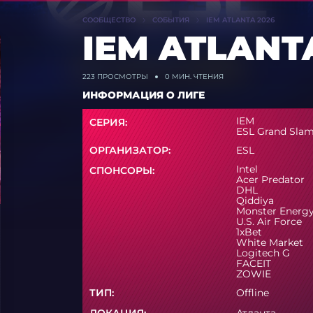
СООБЩЕСТВО
СОБЫТИЯ
IEM ATLANTA 2026
IEM ATLANT
223
ПРОСМОТРЫ
0 МИН. ЧТЕНИЯ
ИНФОРМАЦИЯ О ЛИГЕ
IEM
СЕРИЯ:
ESL Grand Slam
ОРГАНИЗАТОР:
ESL
Intel
СПОНСОРЫ:
Acer Predator
DHL
Qiddiya
Monster Energ
U.S. Air Force
1xBet
White Market
Logitech G
FACEIT
ZOWIE
ТИП:
Offline