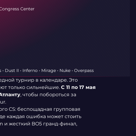
Congress Center
 • Dust II • Inferno • Mirage • Nuke • Overpass
едной турнир в календаре. Это
ают только сильнейшие.
С 11 по 17 мая
Атланту
, чтобы побороться за
ur.
ого CS: беспощадная групповая
 где каждая ошибка может стоить
tion и жесткий BO5 гранд-финал,