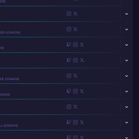
CH)
B1T
W0NDERFUL
MAKAZZE
JABBI
STAEHR
RYU
ED (COACH)
KRABENI
CMTRY
DZIUGSS
H)
BROKY
JCOBBB
?
TAUSON
PR
HYPEX
RCE (COACH)
KENSIZOR
ESENTHIAL
S1ZZI
COACH)
LATTO
N1SSIM
SAADZIN
S1N
JBA
LAKE
LL (COACH)
S1REN
D1LEDEZ
MAGNOJEZ