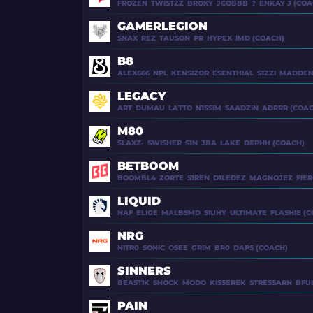
FROZEN
TWISTZZ
BROKY
JCOBBB
?
ENKAY J (COA
ALEKSIB
IM
GAMERLEGION
SNAX
REZ
TAUSON
PR
HYPEX
IMD (COACH)
HOOXI
PHZY
B8
ALEX666
NPL
KENSIZOR
ESENTHIAL
S1ZZI
MADDEN
DEM0N
LAUNX
LEGACY
ART
DUMAU
LATTO
N1SSIM
SAADZIN
ADRRR (COAC
XTQZZZ (COACH)
FROZEN
TWISTZZ
M80
SLAXZ-
SWISHER
S1N
JBA
LAKE
DEPHH (COACH)
B1AD3 (COACH)
SNAX
REZ
BETBOOM
BOOMBL4
ZORTE
S1REN
D1LEDEZ
MAGNOJEZ
FIE
RUGGAH (COACH)
ALEX666
NPL
LIQUID
NAF
ELIGE
MALBSMD
SIUHY
ULTIMATE
FLASHIE (
COOLIO (COACH)
ART
DUMAU
NRG
NITR0
SONIC
OSEE
GRIM
BR0
DAPS (COACH)
ENKAY J (COACH)
SLAXZ-
SWISHER
SINNERS
BEASTIK
SHOCK
MODO
KISSEREK
STRESSARN
BFU
IMD (COACH)
BOOMBL4
ZORTE
PAIN