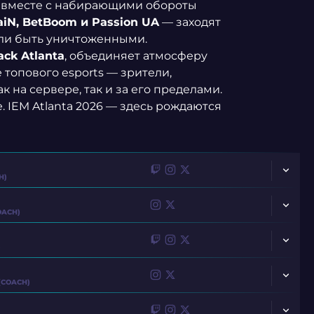
 вместе с набирающими обороты
aiN, BetBoom и Passion UA
— заходят
ли быть уничтоженными.
ck Atlanta
, объединяет атмосферу
топового esports — зрители,
 на сервере, так и за его пределами.
. IEM Atlanta 2026 — здесь рождаются
H)
OACH)
)
(COACH)
ZYWOO
FLAMEZ
MEZII