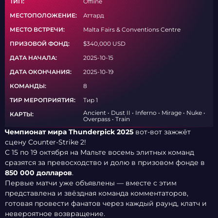
ТИП:
Offline
МЕСТОПОЛОЖЕНИЕ:
Аттард
МЕСТО ВСТРЕЧИ:
Malta Fairs & Conventions Centre
ПРИЗОВОЙ ФОНД:
$340,000 USD
ДАТА НАЧАЛА:
2025-10-15
ДАТА ОКОНЧАНИЯ:
2025-10-19
КОМАНДЫ:
8
ТИР МЕРОПРИЯТИЯ:
Тир 1
Ancient • Dust II • Inferno • Mirage • Nuke •
КАРТЫ:
Overpass • Train
Чемпионат мира Thunderpick 2025
вот-вот зажжёт
сцену Counter-Strike 2!
С 15 по 19 октября на Мальте восемь элитных команд
сразятся за превосходство и долю в призовом фонде в
850 000 долларов
.
Первые матчи уже объявлены — вместе с этим
представлена и звёздная команда комментаторов,
готовая провести фанатов через каждый раунд, клатч и
невероятное возвращение.