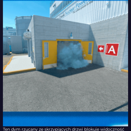
Ten dym rzucany ze skrzypiących drzwi blokuje widoczność