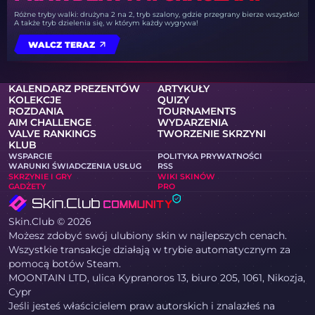
Różne tryby walki: drużyna 2 na 2, tryb szalony, gdzie przegrany bierze wszystko!
A także tryb dzielenia się, w którym każdy wygrywa!
WALCZ TERAZ
KALENDARZ PREZENTÓW
ARTYKUŁY
KOLEKCJE
QUIZY
ROZDANIA
TOURNAMENTS
AIM CHALLENGE
WYDARZENIA
VALVE RANKINGS
TWORZENIE SKRZYNI
KLUB
WSPARCIE
POLITYKA PRYWATNOŚCI
WARUNKI ŚWIADCZENIA USŁUG
RSS
SKRZYNIE I GRY
WIKI SKINÓW
GADŻETY
PRO
Skin.Club © 2026
Możesz zdobyć swój ulubiony skin w najlepszych cenach.
Wszystkie transakcje działają w trybie automatycznym za
pomocą botów Steam.
MOONTAIN LTD, ulica Kypranoros 13, biuro 205, 1061, Nikozja,
Cypr
Jeśli jesteś właścicielem praw autorskich i znalazłeś na