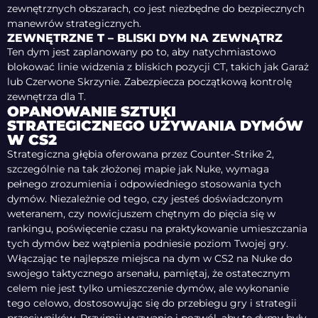
zewnętrznych obszarach, co jest niezbędne do bezpiecznych
manewrów strategicznych.
ZEWNĘTRZNE T – BLISKI DYM NA ZEWNĄTRZ
Ten dym jest zaplanowany po to, aby natychmiastowo
blokować linie widzenia z bliskich pozycji CT, takich jak Garaż
lub Czerwone Skrzynie. Zabezpiecza początkową kontrolę
zewnętrza dla T.
OPANOWANIE SZTUKI
STRATEGICZNEGO UŻYWANIA DYMÓW
W CS2
Strategiczna głębia oferowana przez Counter-Strike 2,
szczególnie na tak złożonej mapie jak Nuke, wymaga
pełnego zrozumienia i odpowiedniego stosowania tych
dymów. Niezależnie od tego, czy jesteś doświadczonym
weteranem, czy nowicjuszem chętnym do pięcia się w
rankingu, poświęcenie czasu na praktykowanie umieszczania
tych dymów bez wątpienia podniesie poziom Twojej gry.
Włączając te najlepsze miejsca na dym w CS2 na Nuke do
swojego taktycznego arsenału, pamiętaj, że ostatecznym
celem nie jest tylko umieszczenie dymów, ale wykonanie
tego celowo, dostosowując się do przebiegu gry i strategii