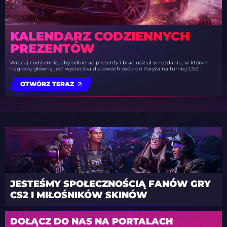
KALENDARZ CODZIENNYCH
PREZENTÓW
Wracaj codziennie, aby odbierać prezenty i brać udział w rozdaniu, w którym
nagrodą główną jest wycieczka dla dwóch osób do Paryża na turniej CS2.
OTWÓRZ TERAZ
JESTEŚMY SPOŁECZNOŚCIĄ FANÓW GRY
CS2 I MIŁOŚNIKÓW SKINÓW
DOŁĄCZ DO NAS NA PORTALACH