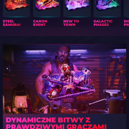
STEEL
CANON
NEW TO
GALACTIC
S
SAMURAI
EVENT
TOWN
PHASES
PR
DYNAMICZNE BITWY Z
PRAWDZIWYMI GRACZAMI