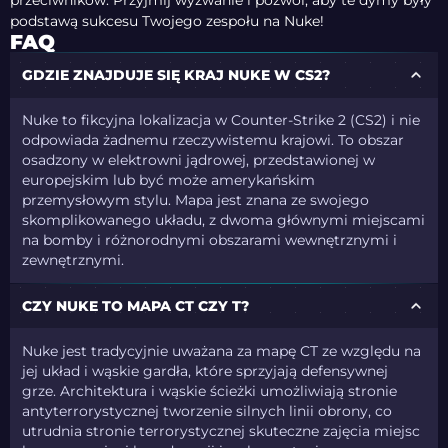
przeciwników. Przyjmij wyzwanie i pozwól, aby te dymy były
podstawą sukcesu Twojego zespołu na Nuke!
FAQ
GDZIE ZNAJDUJE SIĘ KRAJ NUKE W CS2?
Nuke to fikcyjna lokalizacja w Counter-Strike 2 (CS2) i nie
odpowiada żadnemu rzeczywistemu krajowi. To obszar
osadzony w elektrowni jądrowej, przedstawionej w
europejskim lub być może amerykańskim
przemysłowym stylu. Mapa jest znana ze swojego
skomplikowanego układu, z dwoma głównymi miejscami
na bomby i różnorodnymi obszarami wewnętrznymi i
zewnętrznymi.
CZY NUKE TO MAPA CT CZY T?
Nuke jest tradycyjnie uważana za mapę CT ze względu na
jej układ i wąskie gardła, które sprzyjają defensywnej
grze. Architektura i wąskie ścieżki umożliwiają stronie
antyterrorystycznej tworzenie silnych linii obrony, co
utrudnia stronie terrorystycznej skuteczne zajęcia miejsc