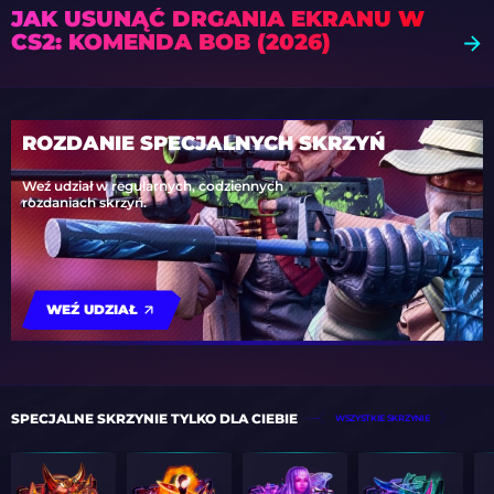
JAK USUNĄĆ DRGANIA EKRANU W
CS2: KOMENDA BOB (2026)
ROZDANIE SPECJALNYCH SKRZYŃ
Weź udział w regularnych, codziennych
rozdaniach skrzyń.
WEŹ UDZIAŁ
SPECJALNE SKRZYNIE TYLKO DLA CIEBIE
WSZYSTKIE SKRZYNIE