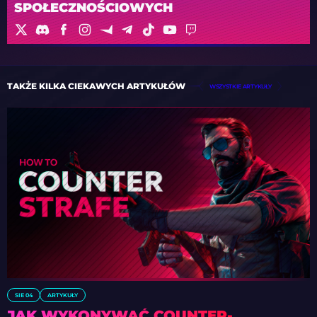
SPOŁECZNOŚCIOWYCH
TAKŻE KILKA CIEKAWYCH ARTYKUŁÓW
WSZYSTKIE ARTYKUŁY
SIE 04
ARTYKUŁY
JAK WYKONYWAĆ COUNTER-