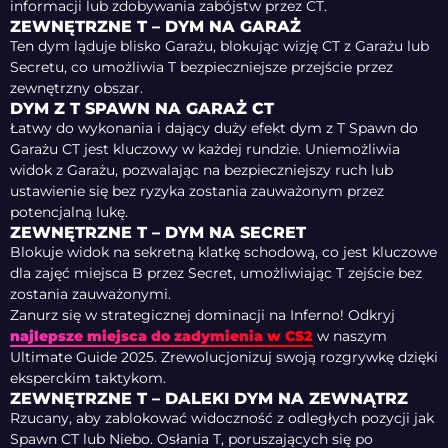
informacji lub zdobywania zabójstw przez CT.
ZEWNĘTRZNE T – DYM NA GARAŻ
Ten dym ląduje blisko Garażu, blokując wizję CT z Garażu lub
Secretu, co umożliwia T bezpieczniejsze przejście przez
zewnętrzny obszar.
DYM Z T SPAWN NA GARAŻ CT
Łatwy do wykonania i dający duży efekt dym z T Spawn do
Garażu CT jest kluczowy w każdej rundzie. Uniemożliwia
widok z Garażu, pozwalając na bezpieczniejszy ruch lub
ustawienie się bez ryzyka zostania zauważonym przez
potencjalną lukę.
ZEWNĘTRZNE T – DYM NA SECRET
Blokuje widok na sekretną klatkę schodową, co jest kluczowe
dla zajęć miejsca B przez Secret, umożliwiając T zejście bez
zostania zauważonymi.
Zanurz się w strategicznej dominacji na Inferno! Odkryj
najlepsze miejsca do zadymienia w CS2
w naszym
Ultimate Guide 2025. Zrewolucjonizuj swoją rozgrywkę dzięki
eksperckim taktykom.
ZEWNĘTRZNE T – DALEKI DYM NA ZEWNĄTRZ
Rzucany, aby zablokować widoczność z odległych pozycji jak
Spawn CT lub Niebo. Osłania T, poruszających się po