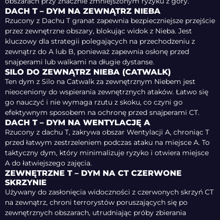
obszarach przy znacznie zmniejszonym ryzyku z góry.
DACH T – DYM NA ZEWNĄTRZ NIEBA
Rzucony z Dachu T granat zapewnia bezpieczniejsze przejście
przez zewnętrzne obszary, blokując widok z Nieba. Jest
kluczowy dla strategii polegających na przechodzeniu z
zewnątrz do A lub B, ponieważ zapewnia osłonę przed
snajperami lub walkami na długie dystanse.
SILO DO ZEWNĄTRZ NIEBA (CATWALK)
Ten dym z Silo na Catwalk za zewnętrznym Niebem jest
nieoceniony do wspierania zewnętrznych ataków. Łatwo się
go nauczyć i nie wymaga rzutu z skoku, co czyni go
efektywnym sposobem na ochronę przed snajperami CT.
DACH T – DYM NA WENTYLACJĘ A
Rzucony z dachu T, zakrywa obszar Wentylacji A, chroniąc T
przed łatwym zestrzeleniem podczas ataku na miejsce A. To
taktyczny dym, który minimalizuje ryzyko i otwiera miejsce
A do łatwiejszego zajęcia.
ZEWNĘTRZNE T – DYM NA CT CZERWONE
SKRZYNIE
Używany do zasłonięcia widoczności z czerwonych skrzyń CT
na zewnątrz, chroni terrorystów poruszających się po
zewnętrznych obszarach, utrudniając próby zbierania