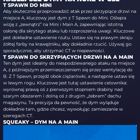
T SPAWN DO MINI
Aby skutecznie przeprowadzić atak przez skrzypiące drzwi na
miejsce A, kluczowy jest dym z T Spawn do Mini. Oślepia
wizję z „zewnątrz” na Mini i Main A, zapewniając istotną
osłonę dla skrytego ataku lub rozproszenia uwagi. Kluczowe
jest dokładne ustawienie rzutu. Ustaw się na prawym skraju
żółtej farby na krawężniku, aby dokładnie rzucić. Używaj go
sporadycznie, aby utrzymać CT w niepewności.
T SPAWN DO SKRZYPIĄCYCH DRZWI NA A MAIN
Ten dym jest idealny do niespodziewanego ataku na miejsce
A, z późniejszym przemieszczeniem się przez wentylację do
B. Z T Spawn, przejdź obok ciężarówki, a następnie ustaw się
w lewym rogu. Kluczowe jest tutaj ustawienie celownika:
wyrównaj prawą oś z pierwszym stopniem drabiny nad
szarym obszarem i dolną oś z drugim „żebrem” dachu
magazynu. Ta precyzja da pewność, że dym wyląduje
dokładnie tam, gdzie chcesz, wywołując zamieszanie w
szeregach CT.
SQUEAKY – DYM NA A MAIN