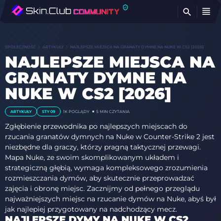
Z
SPOŁECZNOŚĆ
ARTYKUŁY
NAJLEPSZE MIEJSCA NA GRANATY DYMNE NA NUKE W CS2 [2026]
NAJLEPSZE MIEJSCA NA
GRANATY DYMNE NA
NUKE W CS2 [2026]
ARTYKUŁY
STY 09
1K
POGLĄDY
5 MIN CZYTANIA
Zgłębienie przewodnika po najlepszych miejscach do
rzucania granatów dymnych na Nuke w Counter-Strike 2 jest
niezbędne dla graczy, którzy pragną taktycznej przewagi.
Mapa Nuke, ze swoim skomplikowanym układem i
strategiczną głębią, wymaga kompleksowego zrozumienia
rozmieszczania dymów, aby skutecznie przeprowadzać
zajęcia i obronę miejsc. Zacznijmy od pełnego przeglądu
najważniejszych miejsc na rzucanie dymów na Nuke, abyś był
jak najlepiej przygotowany na nadchodzący mecz.
NAJLEPSZE DYMY NA NUKE W CS2