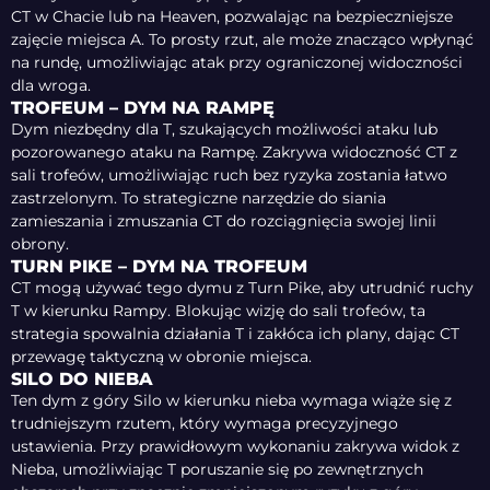
CT w Chacie lub na Heaven, pozwalając na bezpieczniejsze
zajęcie miejsca A. To prosty rzut, ale może znacząco wpłynąć
na rundę, umożliwiając atak przy ograniczonej widoczności
dla wroga.
TROFEUM – DYM NA RAMPĘ
Dym niezbędny dla T, szukających możliwości ataku lub
pozorowanego ataku na Rampę. Zakrywa widoczność CT z
sali trofeów, umożliwiając ruch bez ryzyka zostania łatwo
zastrzelonym. To strategiczne narzędzie do siania
zamieszania i zmuszania CT do rozciągnięcia swojej linii
obrony.
TURN PIKE – DYM NA TROFEUM
CT mogą używać tego dymu z Turn Pike, aby utrudnić ruchy
T w kierunku Rampy. Blokując wizję do sali trofeów, ta
strategia spowalnia działania T i zakłóca ich plany, dając CT
przewagę taktyczną w obronie miejsca.
SILO DO NIEBA
Ten dym z góry Silo w kierunku nieba wymaga wiąże się z
trudniejszym rzutem, który wymaga precyzyjnego
ustawienia. Przy prawidłowym wykonaniu zakrywa widok z
Nieba, umożliwiając T poruszanie się po zewnętrznych