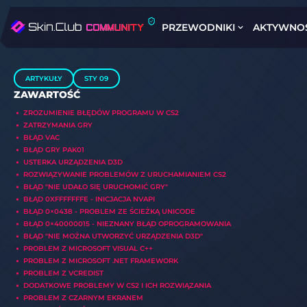
PRZEWODNIKI
AKTYWNO
ARTYKUŁY
STY 09
ZAWARTOŚĆ
ZROZUMIENIE BŁĘDÓW PROGRAMU W CS2
ZATRZYMANIA GRY
BŁĄD VAC
BŁĄD GRY PAK01
USTERKA URZĄDZENIA D3D
ROZWIĄZYWANIE PROBLEMÓW Z URUCHAMIANIEM CS2
BŁĄD "NIE UDAŁO SIĘ URUCHOMIĆ GRY"
BŁĄD 0XFFFFFFFE - INICJACJA NVAPI
BŁĄD 0×0438 - PROBLEM ZE ŚCIEŻKĄ UNICODE
BŁĄD 0×40000015 - NIEZNANY BŁĄD OPROGRAMOWANIA
BŁĄD "NIE MOŻNA UTWORZYĆ URZĄDZENIA D3D"
PROBLEM Z MICROSOFT VISUAL C++
PROBLEM Z MICROSOFT .NET FRAMEWORK
PROBLEM Z VCREDIST
DODATKOWE PROBLEMY W CS2 I ICH ROZWIĄZANIA
PROBLEM Z CZARNYM EKRANEM