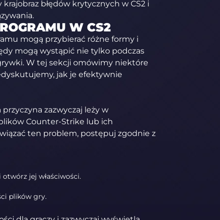
krajobraz błędów krytycznych w CS2 i
ązywania.
PROGRAMU W CS2
amu mogą przybierać różne formy i
łędy mogą wystąpić nie tylko podczas
zgrywki. W tej sekcji omówimy niektóre
dyskutujemy, jak je efektywnie
a przyczyna zazwyczaj leży w
lików Counter-Strike lub ich
iązać ten problem, postępuj zgodnie z
i otwórz jej właściwości.
ci plików gry.
ci dla graczy i zazwyczaj wyświetla