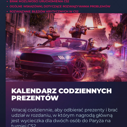
BRAK MOŻLIWOŚCI URUCHOMIENIA CS2
OGÓLNE WSKAZÓWKI, DOTYCZĄCE ROZWIĄZYWANIA PROBLEMÓW
ROZWIĄZANIE BŁĘDÓW KRYTYCZNYCH W CS2
KALENDARZ CODZIENNYCH
PREZENTÓW
Wracaj codziennie, aby odbierać prezenty i brać
udział w rozdaniu, w którym nagrodą główną
jest wycieczka dla dwóch osób do Paryża na
turniej CS2.