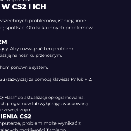
 CS2 I ICH
wszechnych problemów, istnieją inne
ię spotkać. Oto kilka innych problemów
EM
ący. Aby rozwiązać ten problem:
pisz ją na nośniku przenośnym.
uchom ponownie system.
u (zazwyczaj za pomocą klawisza F7 lub F12,
-Flash” do aktualizacji oprogramowania.
nych programów lub wyłączając wbudowaną
dle zewnętrznym.
ENIA CS2
omputerze, problem może wynikać z
zających możliwości Twojego