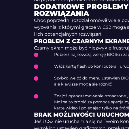
DODATKOWE PROBLEMY W
ROZWIĄZANIA
Choć poprzedni rozdział omówił wiele po
wyzwania, z którymi gracze w CS2 mogą s
i ich potencjalnych rozwiązań:
PROBLEM Z CZARNYM EKRAN
Czarny ekran może być niezwykle frustruj
Pobierz najnowszą wersję BIOSu i za
Włóż kartę flash do komputera i ur
Szybko wejdź do menu ustawień BIOS
ale klawisze mogą się różnić).
Znajdź oprogramowanie oznaczone „Q
Można to zrobić za pomocą specjal
kartę wideo i polegając tylko na źró
BRAK MOŻLIWOŚCI URUCHOMI
Jeśli CS2 nie uruchamia się na Twoim k
wysokich ustawień graficznych, przekrac