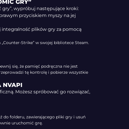
OMIĆ GRY”
 gry”, wypróbuj następujące kroki:
 prawym przyciskiem myszy na jej
j integralność plików gry za pomocą
„Counter-Strike” w swojej bibliotece Steam.
upewnij się, że pamięć podręczna nie jest
eprowadzi tę kontrolę i pobierze wszystkie
A NVAPI
ficzną. Możesz spróbować go rozwiązać,
ź do folderu, zawierającego pliki gry i usuń
onownie uruchomić grę.