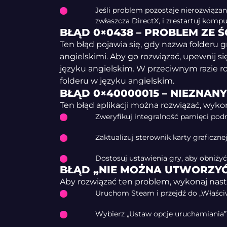
Jeśli problem pozostaje nierozwiązany
zwłaszcza DirectX, i zrestartuj komp
BŁĄD 0×0438 – PROBLEM ZE 
Ten błąd pojawia się, gdy nazwa folderu g
angielskimi. Aby go rozwiązać, upewnij si
języku angielskim. W przeciwnym razie r
folderu w języku angielskim.
BŁĄD 0×40000015 – NIEZNA
Ten błąd aplikacji można rozwiązać, wyko
Zweryfikuj integralność pamięci podr
Zaktualizuj sterownik karty graficzne
Dostosuj ustawienia gry, aby obniżyć
BŁĄD „NIE MOŻNA UTWORZYĆ
Aby rozwiązać ten problem, wykonaj nast
Uruchom Steam i przejdź do „Właściw
Wybierz „Ustaw opcje uruchamiania”