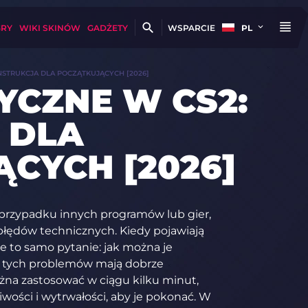
GRY
WIKI SKINÓW
GADŻETY
WSPARCIE
PL
NSTRUKCJA DLA POCZĄTKUJĄCYCH [2026]
YCZNE W CS2:
 DLA
CYCH [2026]
 przypadku innych programów lub gier,
łędów technicznych. Kiedy pojawiają
ie to samo pytanie: jak można je
 z tych problemów mają dobrze
na zastosować w ciągu kilku minut,
wości i wytrwałości, aby je pokonać. W