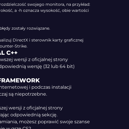
rozdzielczość swojego monitora, na przykład:
rokość, a -h oznacza wysokość, obie wartości
błędy zostały rozwiązane.
alizuj DirectX i sterownik karty graficznej
ounter-Strike.
L C++
zej wersji z oficjalnej strony
dpowiednią wersję (32 lub 64 bit)
T FRAMEWORK
internetowej i podczas instalacji
zaj są niepotrzebne.
ej wersji z oficjalnej strony
rając odpowiednią sekcję.
miania, możesz poprawić swoje szanse
e w grze CS2.