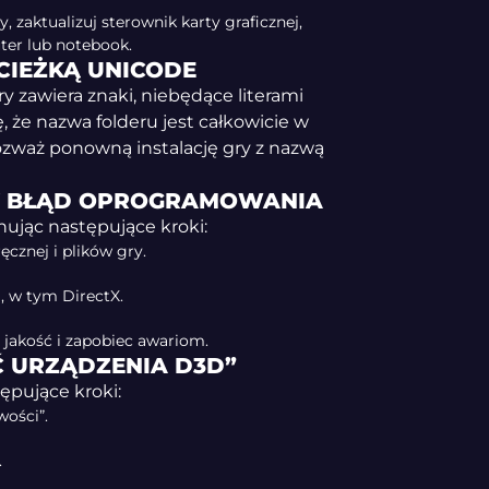
, zaktualizuj sterownik karty graficznej,
uter lub notebook.
ŚCIEŻKĄ UNICODE
ry zawiera znaki, niebędące literami
ę, że nazwa folderu jest całkowicie w
ozważ ponowną instalację gry z nazwą
NY BŁĄD OPROGRAMOWANIA
nując następujące kroki:
ęcznej i plików gry.
j, w tym DirectX.
 jakość i zapobiec awariom.
 URZĄDZENIA D3D”
ępujące kroki:
ości”.
.