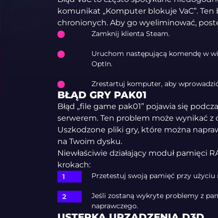
komunikat „Komputer blokuje VaC”. Ten 
chronionych. Aby go wyeliminować, post
Zamknij klienta Steam.
Uruchom następującą komendę w wiers
OptIn.
Zrestartuj komputer, aby wprowadzi
BŁĄD GRY PAK01
Błąd „file game pak01” pojawia się podc
serwerem. Ten problem może wynikać z 
Uszkodzone pliki gry, które można napraw
na Twoim dysku.
Niewłaściwie działający moduł pamięci 
krokach:
Przetestuj swoją pamięć przy użyciu 
Jeśli zostaną wykryte problemy z pa
naprawczego.
USTERKA URZĄDZENIA D3D