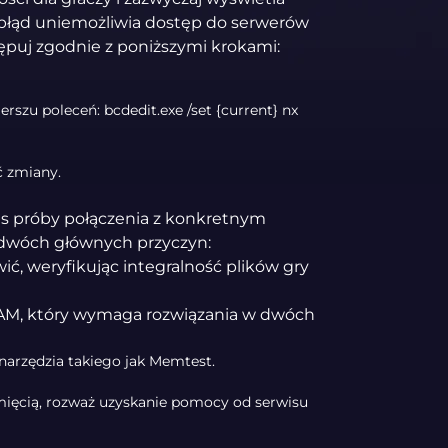
błąd uniemożliwia dostęp do serwerów
ępuj zgodnie z poniższymi krokami:
zu poleceń: bcdedit.exe /set {current} nx
ć zmiany.
zas próby połączenia z konkretnym
dwóch głównych przyczyn:
ić, weryfikując integralność plików gry
RAM, który wymaga rozwiązania w dwóch
narzędzia takiego jak Memtest.
mięcią, rozważ uzyskanie pomocy od serwisu