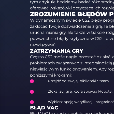
tym artykule będziemy badać różnorodny 
oferować wskazówki dotyczące ich rozwi
ZROZUMIENIE BŁĘDÓW 
W dynamicznym świecie CS2 błędy progr
zakłócać Twoje doświadczenie z grą. Te b
uruchamiania gry, ale także w trakcie ro
powszechne błędy krytyczne w CS2 i prze
rozwiązywać:
ZATRZYMANIA GRY
Często CS2 może nagle przestać działać, 
problemach związanych z integralnością p
niewłaściwym funkcjonowaniem. Aby rozw
poniższymi krokami:
Przejdź do swojej biblioteki Steam.
Zlokalizuj grę, która sprawia kłopoty, 
Wybierz opcję weryfikacji integralnoś
BŁĄD VAC
Błąd VaC to często spotykane niedogodnoś