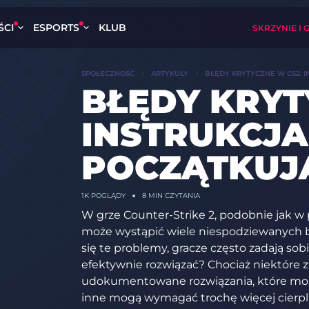
ŚCI
ESPORTS
KLUB
SKRZYNIE I 
SPOŁECZNOŚĆ
ARTYKUŁY
BŁĘDY KRYTYCZNE W CS2: I
BŁĘDY KRYT
INSTRUKCJA
POCZĄTKUJĄ
1K
POGLĄDY
8 MIN CZYTANIA
W grze Counter-Strike 2, podobnie jak w
może wystąpić wiele niespodziewanych b
się te problemy, gracze często zadają sob
efektywnie rozwiązać? Chociaż niektóre
udokumentowane rozwiązania, które moż
inne mogą wymagać trochę więcej cierpli