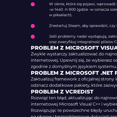
W oknie, które się pojawi, wprowadź 
-w 1440 -h 900 (gdzie -w oznacza sze
w pikselach).
Zrestartuj Steam, aby sprawdzić, czy 
Jeśli problemy nadal występują, zaktu
oraz zweryfikuj integralność plików C
PROBLEM Z MICROSOFT VISUA
Zwykle wystarczy zaktualizować do najnows
internetowej. Upewnij się, że wybierasz o
zgodnie z domyślnym językiem systemu.
PROBLEM Z MICROSOFT .NE
Zaktualizuj framework z oficjalnej strony 
odznacz dodatkowe pakiety, które zazwyc
PROBLEM Z VCREDIST
Rozwiąż ten błąd, aktualizując do najnowsz
internetowej Microsoft Visual C++ i wybie
Rozwiązując te powszechne błędy urucha
na płynne i bezproblemowe doświadczeni