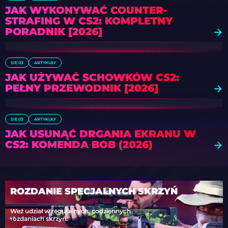
JAK WYKONYWAĆ COUNTER-
STRAFING W CS2: KOMPLETNY
PORADNIK [2026]
SIE 03
ARTYKUŁY
JAK UŻYWAĆ SCHOWKÓW CS2:
PEŁNY PRZEWODNIK [2026]
SIE 03
ARTYKUŁY
JAK USUNĄĆ DRGANIA EKRANU W
CS2: KOMENDA BOB (2026)
ROZDANIE SPECJALNYCH SKRZYŃ
Weź udział w regularnych, codziennych
rozdaniach skrzyń.