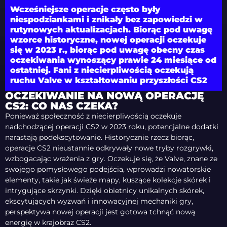
Wcześniejsze operacje często były
niespodziankami i znikały bez zapowiedzi w
rutynowych aktualizacjach. Biorąc pod uwagę
wzorce historyczne, nowej operacji oczekuje
się w 2023 r., biorąc pod uwagę obecny czas
oczekiwania wynoszący prawie 24 miesiące od
ostatniej. Fani z niecierpliwością oczekują
ruchu Valve w kształtowaniu przyszłości CS2
OCZEKIWANIE NA NOWĄ OPERACJĘ
CS2: CO NAS CZEKA?
Ponieważ społeczność z niecierpliwością oczekuje
nadchodzącej operacji CS2 w 2023 roku, potencjalne dodatki
narastają podekscytowanie. Historycznie rzecz biorąc,
operacje CS2 nieustannie odkrywały nowe tryby rozgrywki,
wzbogacając wrażenia z gry. Oczekuje się, że Valve, znane ze
swojego pomysłowego podejścia, wprowadzi nowatorskie
elementy, takie jak świeże mapy, kuszące kolekcje skórek i
intrygujące skrzynki. Dzięki obietnicy unikalnych skórek,
ekscytujących wyzwań i innowacyjnej mechaniki gry,
perspektywa nowej operacji jest gotowa tchnąć nową
energię w krajobraz CS2.