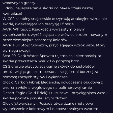
wprawnych graczy.
Odkryj najlepsze tanie skórki do M4A4 dzięki naszej
kompilacji!
W CS2 karabiny snajperskie otrzymują atrakcyjne wizualnie
skórki, zwiększające ich precyzję i finezję:
AWP: Whiteout: Rzadkość z wyrazistym białym
wykończeniem, wyróżniająca się w świecie zdominowanym
przez ciemniejsze schematy kolorów.
AWP: Full Stop: Odważny, przyciągający wzrok wzór, który
wymaga uwagi.
Scar 20: Dark Water: Spowita tajemnicą i ciemnością, ta
skórka przekształca Scar 20 w potężną broń.
CS 2 oferuje ekscytującą gamę skórek do pistoletów,
umożliwiając graczom personalizację broni bocznej za
pomocą różnych stylów i wykończeń:
Glock (Carbon Fibre): Elegancka, nowoczesna obudowa z
wzorem włókna węglowego na polimerowej ramie.
Desert Eagle (Gold Brick): Luksusowa i przyciągająca wzrok
skórka pokryta połyskującym złotem.
Glock (utwardzany): Posiada utwardzane metalowe
wykończenie z kolorowym i niepowtarzalnym wzorem.