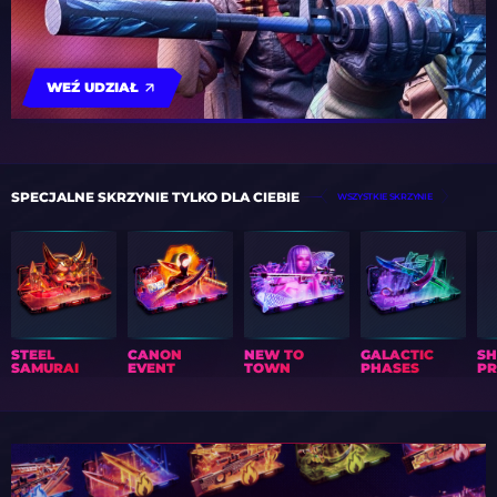
WEŹ UDZIAŁ
SPECJALNE SKRZYNIE TYLKO DLA CIEBIE
WSZYSTKIE SKRZYNIE
STEEL
CANON
NEW TO
GALACTIC
S
SAMURAI
EVENT
TOWN
PHASES
PR