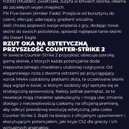
P2000 (Mudder): Zwietrzała, zużyta w bitwach skórka, idealna
do zaciekłych wojen miejskich.
FN Five-Seven (Amber Fade): Przejście od bursztynu do
czerni, oferując uderzający gradient wizualny.
Jeśli chcesz poprawić swoje wrażenia z gry, dodając nowe
skórki do swoich pistoletów, sprawdź najlepsze tanie skórki
dla Desert Eagle
RZUT OKA NA ESTETYCZNĄ
PRZYSZŁOŚĆ COUNTER-STRIKE 2
W świecie Counter-Strike 2 przyszłość obiecuje szeroką
gamę skórek, z których każda potencjalnie doda
niepowtarzalnego charakteru ulubionej rozgrywce. Od
eleganckiego noża z dwoma ostrzami po przyciągający
wzrok M4A4 ozdobiony płatkami złota, te oczekiwane skórki
dają wgląd w świat, w którym osobisty styl spotyka się ze
strategiczną sprawnością. Należy jednak pamiętać, że te
rewelacje mają charakter spekulacyjny i mogą ulec zmianie,
dlatego z niecierpliwością czekamy na oficjalną premierę,
aby odkryć prawdziwą ewolucję estetyczną, jaka czeka
Counter-Strike 2. Bądź na bieżąco z oficjalnym ujawnieniem i
ekscytującym potencjałem, jaki kryje CS2 dla graczy i ich
wirtualnych arsenałów.