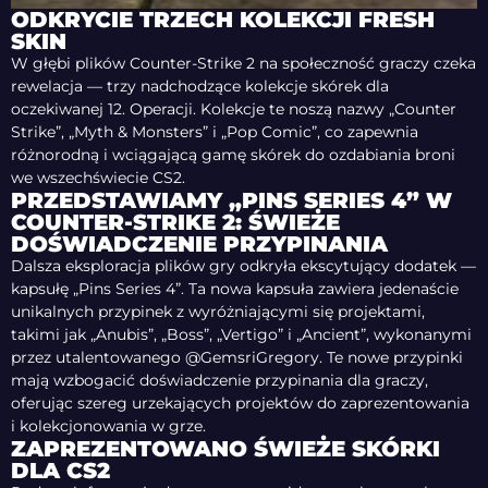
ODKRYCIE TRZECH KOLEKCJI FRESH
SKIN
W głębi plików Counter-Strike 2 na społeczność graczy czeka
rewelacja — trzy nadchodzące kolekcje skórek dla
oczekiwanej 12. Operacji. Kolekcje te noszą nazwy „Counter
Strike”, „Myth & Monsters” i „Pop Comic”, co zapewnia
różnorodną i wciągającą gamę skórek do ozdabiania broni
we wszechświecie CS2.
PRZEDSTAWIAMY „PINS SERIES 4” W
COUNTER-STRIKE 2: ŚWIEŻE
DOŚWIADCZENIE PRZYPINANIA
Dalsza eksploracja plików gry odkryła ekscytujący dodatek —
kapsułę „Pins Series 4”. Ta nowa kapsuła zawiera jedenaście
unikalnych przypinek z wyróżniającymi się projektami,
takimi jak „Anubis”, „Boss”, „Vertigo” i „Ancient”, wykonanymi
przez utalentowanego @GemsriGregory. Te nowe przypinki
mają wzbogacić doświadczenie przypinania dla graczy,
oferując szereg urzekających projektów do zaprezentowania
i kolekcjonowania w grze.
ZAPREZENTOWANO ŚWIEŻE SKÓRKI
DLA CS2