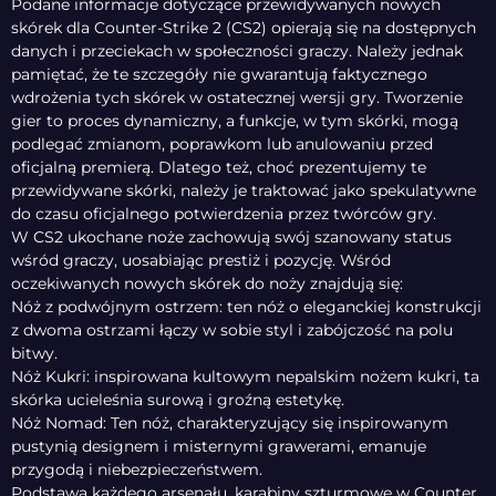
Podane informacje dotyczące przewidywanych nowych
skórek dla Counter-Strike 2 (CS2) opierają się na dostępnych
danych i przeciekach w społeczności graczy. Należy jednak
pamiętać, że te szczegóły nie gwarantują faktycznego
wdrożenia tych skórek w ostatecznej wersji gry. Tworzenie
gier to proces dynamiczny, a funkcje, w tym skórki, mogą
podlegać zmianom, poprawkom lub anulowaniu przed
oficjalną premierą. Dlatego też, choć prezentujemy te
przewidywane skórki, należy je traktować jako spekulatywne
do czasu oficjalnego potwierdzenia przez twórców gry.
W CS2 ukochane noże zachowują swój szanowany status
wśród graczy, uosabiając prestiż i pozycję. Wśród
oczekiwanych nowych skórek do noży znajdują się:
Nóż z podwójnym ostrzem: ten nóż o eleganckiej konstrukcji
z dwoma ostrzami łączy w sobie styl i zabójczość na polu
bitwy.
Nóż Kukri: inspirowana kultowym nepalskim nożem kukri, ta
skórka ucieleśnia surową i groźną estetykę.
Nóż Nomad: Ten nóż, charakteryzujący się inspirowanym
pustynią designem i misternymi grawerami, emanuje
przygodą i niebezpieczeństwem.
Podstawa każdego arsenału, karabiny szturmowe w Counter