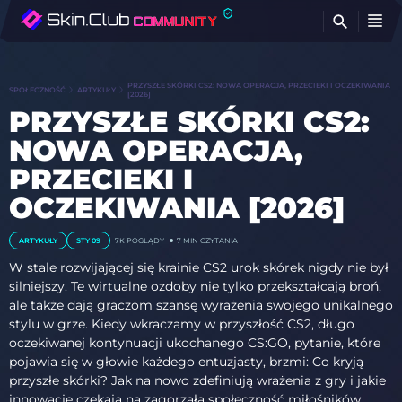
Z
PRZYSZŁE SKÓRKI CS2: NOWA OPERACJA, PRZECIEKI I OCZEKIWANIA
SPOŁECZNOŚĆ
ARTYKUŁY
[2026]
PRZYSZŁE SKÓRKI CS2:
NOWA OPERACJA,
PRZECIEKI I
OCZEKIWANIA [2026]
ARTYKUŁY
STY 09
7K
POGLĄDY
7 MIN CZYTANIA
W stale rozwijającej się krainie CS2 urok skórek nigdy nie był
silniejszy. Te wirtualne ozdoby nie tylko przekształcają broń,
ale także dają graczom szansę wyrażenia swojego unikalnego
stylu w grze. Kiedy wkraczamy w przyszłość CS2, długo
oczekiwanej kontynuacji ukochanego CS:GO, pytanie, które
pojawia się w głowie każdego entuzjasty, brzmi: Co kryją
przyszłe skórki? Jak na nowo zdefiniują wrażenia z gry i jakie
innowacje czekają na zagorzałą społeczność miłośników