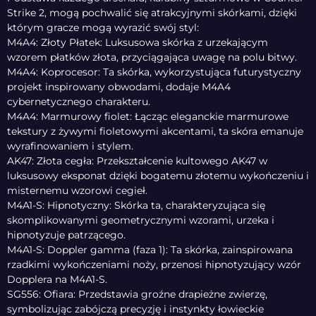
Strike 2, mogą pochwalić się atrakcyjnymi skórkami, dzięki
którym gracze mogą wyrazić swój styl:
M4A4: Złoty Płatek: Luksusowa skórka z urzekającym
wzorem płatków złota, przyciągająca uwagę na polu bitwy.
M4A4: Koprocesor: Ta skórka, wykorzystująca futurystyczny
projekt inspirowany obwodami, dodaje M4A4
cybernetycznego charakteru.
M4A4: Marmurowy fiolet: Łącząc eleganckie marmurowe
tekstury z żywymi fioletowymi akcentami, ta skóra emanuje
wyrafinowaniem i stylem.
AK47: Złota cegła: Przekształcenie kultowego AK47 w
luksusowy eksponat dzięki bogatemu złotemu wykończeniu i
misternemu wzorowi cegieł.
M4A1-S: Hipnotyczny: Skórka ta, charakteryzująca się
skomplikowanymi geometrycznymi wzorami, urzeka i
hipnotyzuje patrzącego.
M4A1-S: Doppler gamma (faza 1): Ta skórka, zainspirowana
rzadkimi wykończeniami noży, przenosi hipnotyzujący wzór
Dopplera na M4A1-S.
SG556: Ofiara: Przedstawia groźne drapieżne zwierzę,
symbolizując zabójczą precyzję i instynkty łowieckie