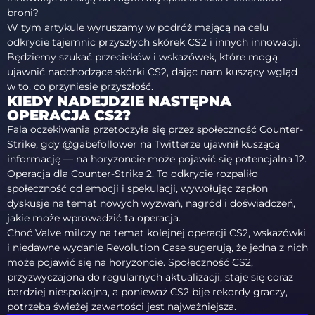
broni?
W tym artykule wyruszamy w podróż mającą na celu
odkrycie tajemnic przyszłych skórek CS2 i innych innowacji.
Będziemy szukać przecieków i wskazówek, które mogą
ujawnić nadchodzące skórki CS2, dając nam kuszący wgląd
w to, co przyniesie przyszłość.
KIEDY NADEJDZIE NASTĘPNA
OPERACJA CS2?
Fala oczekiwania przetoczyła się przez społeczność Counter-
Strike, gdy @gabefollower na Twitterze ujawnił kuszącą
informację — na horyzoncie może pojawić się potencjalna 12.
Operacja dla Counter-Strike 2. To odkrycie rozpaliło
społeczność od emocji i spekulacji, wywołując zapłon
dyskusje na temat nowych wyzwań, nagród i doświadczeń,
jakie może wprowadzić ta operacja.
Choć Valve milczy na temat kolejnej operacji CS2, wskazówki
i niedawne wydanie Revolution Case sugerują, że jedna z nich
może pojawić się na horyzoncie. Społeczność CS2,
przyzwyczajona do regularnych aktualizacji, staje się coraz
bardziej niespokojna, a ponieważ CS2 bije rekordy graczy,
potrzeba świeżej zawartości jest najważniejsza.