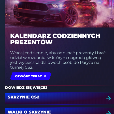
KALENDARZ CODZIENNYCH
PREZENTÓW
Wracaj codziennie, aby odbierać prezenty i brać
udział w rozdaniu, w którym nagrodą główną
jest wycieczka dla dwóch osób do Paryża na
turniej CS2.
OTWÓRZ TERAZ
DOWIEDZ SIĘ WIĘCEJ
SKRZYNIE CS2
WALKI O SKRZYNIE