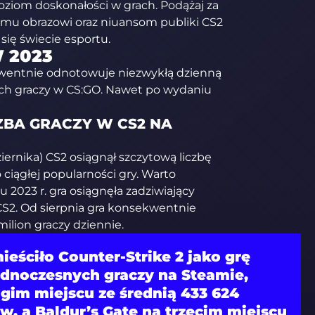
oziom doskonałości w grach. Podążaj za
emu obrazowi oraz niuansom publiki CS2
 się świecie esportu.
 2023
entnie odnotowuje niezwykłą dzienną
ch graczy w CS:GO. Nawet po wydaniu
ZBA GRACZY W CS2 NA
iernika) CS2 osiągnął szczytową liczbę
 ciągłej popularności gry. Warto
 2023 r. gra osiągnęła zadziwiający
CS2. Od sierpnia gra konsekwentnie
milion graczy dziennie.
ieściło Counter-Strike 2 jako grę
ednoczesnych graczy na Steamie,
gim miejscu ze średnią 433 624
, a Baldur’s Gate na trzecim miejscu