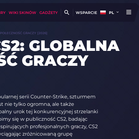
GRY
WIKI SKINÓW
GADŻETY
WSPARCIE
PL
SPOŁECZNOŚĆ GRACZY [2026]
S2: GLOBALNA
ŚĆ GRACZY
ularnej serii Counter-Strike, szturmem
st nie tylko ogromna, ale także
alny urok tej konkurencyjnej strzelanki
imy się w publiczność CS2, badając
spirujących profesjonalnych graczy, CS2
rzyciągając zróżnicowaną grupę