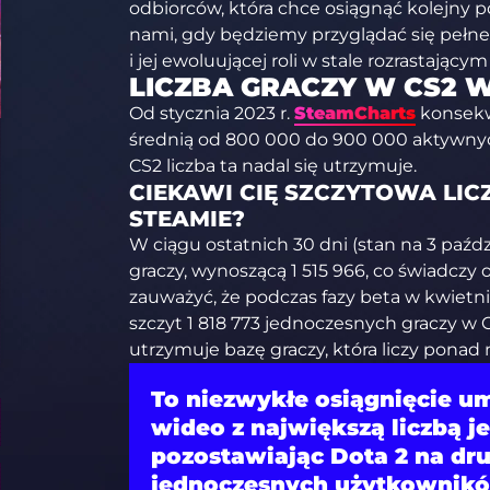
odbiorców, która chce osiągnąć kolejny p
nami, gdy będziemy przyglądać się pełn
i jej ewoluującej roli w stale rozrastającym
LICZBA GRACZY W CS2 W
Od stycznia 2023 r.
SteamCharts
konsekw
średnią od 800 000 do 900 000 aktywny
CS2 liczba ta nadal się utrzymuje.
CIEKAWI CIĘ SZCZYTOWA LIC
STEAMIE?
W ciągu ostatnich 30 dni (stan na 3 paźdz
graczy, wynoszącą 1 515 966, co świadczy o
zauważyć, że podczas fazy beta w kwietniu
szczyt 1 818 773 jednoczesnych graczy w 
utrzymuje bazę graczy, która liczy ponad 
To niezwykłe osiągnięcie um
wideo z największą liczbą j
pozostawiając Dota 2 na dru
jednoczesnych użytkowników