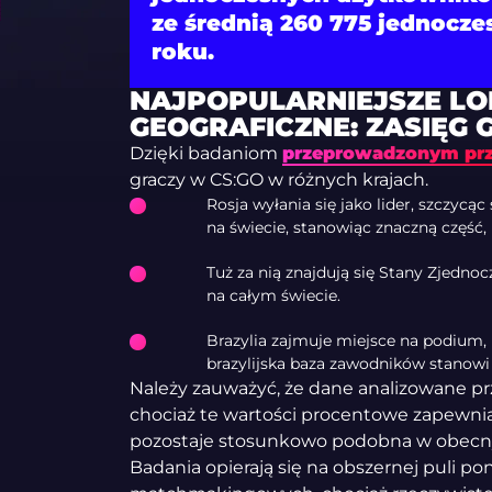
ze średnią 260 775 jednocze
roku.
NAJPOPULARNIEJSZE LO
GEOGRAFICZNE: ZASIĘG
Dzięki badaniom
przeprowadzonym prze
graczy w CS:GO w różnych krajach.
Rosja wyłania się jako lider, szczyc
na świecie, stanowiąc znaczną część, 
Tuż za nią znajdują się Stany Zjedno
na całym świecie.
Brazylia zajmuje miejsce na podium, 
brazylijska baza zawodników stanowi 
Należy zauważyć, że dane analizowane prz
chociaż te wartości procentowe zapewniaj
pozostaje stosunkowo podobna w obecny
Badania opierają się na obszernej puli po