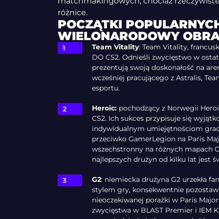
matchmakingowych, chociaż rzeczywiste
różnice.
POCZĄTKI POPULARNYC
WIELONARODOWY OBRA
Team Vitality
: Team Vitality, francu
DO CS2. Odnieśli zwycięstwo w ostat
prezentują swoją doskonałość na are
wcześniej pracującego z Astralis, Team
esportu.
Heroic:
pochodzący z Norwegii Heroic 
CS2. Ich sukces przypisuje się wyjąt
indywidualnym umiejętnościom grac
przeciwko GamerLegion na Paris Major
wszechstronny na różnych mapach C
najlepszych drużyn od kilku lat jest
G2
: niemiecka drużyna G2 urzekła 
stylem gry, konsekwentnie pozostawi
nieoczekiwanej porażki w Paris Major,
zwycięstwa w BLAST Premier i IEM Ka