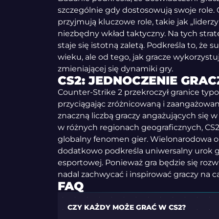
szczególnie gdy dostosowują swoje role. 
przyjmują kluczowe role, takie jak „liderz
niezbędny wkład taktyczny. Na tych stra
staje się istotną zaletą. Podkreśla to, że
wieku, ale od tego, jak gracze wykorzystu
zmieniającej się dynamiki gry.
CS2: JEDNOCZENIE GRAC
Counter-Strike 2 przekroczył granice typ
przyciągając zróżnicowaną i zaangażowaną
znaczną liczbą graczy angażujących się w
w różnych regionach geograficznych, CS2
globalny fenomen gier. Wielonarodowa 
dodatkowo podkreśla uniwersalny urok gr
esportowej. Ponieważ gra będzie się rozwi
nadal zachwycać i inspirować graczy na c
FAQ
CZY KAŻDY MOŻE GRAĆ W CS2?