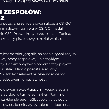
 liczby mogą wykazywać niewielkie
H ZESPOŁÓW:
Z
ska potęga, przeniosła swój sukces z CS: GO
nim dużym turnieju w CS: GO i nadal
nie CS2. Prowadzony przez trenera Zonica,
 Vitality pisze nowy rozdział w historii
jest dominującą siłą na scenie rywalizacji w
kowej pracy zespołowej i niezwykłym
zy. Pomimo wyzwań podczas fazy playoff
, skład Heroic pozostaje solidny i
S2. Ich konsekwentna obecność wśród
 świadectwem ich sprawności.
fanów swoim ekscytującym i wciągającym
ając ślad w turniejach S-tier. Pomimo
 szybko się podnieśli, zapewniając sobie
towice. Ich niezwykły talent i odporność