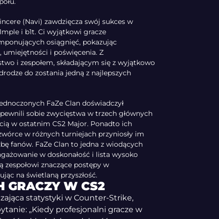
połu.
Vincere (Navi) zawdzięcza swój sukces w
mple i b1t. Ci wyjątkowi gracze
mponujących osiągnięć, pokazując
, umiejętności i poświęcenia. Z
two i zespołem, składającym się z wyjątkowo
drodze do zostania jedną z najlepszych
ednoczonych FaZe Clan doświadczył
pewnili sobie zwycięstwa w trzech głównych
ścią w ostatnim CS2 Major. Ponadto ich
wórce w różnych turniejach przyniosły im
zbę fanów. FaZe Clan to jedna z wiodących
aangażowanie w doskonałość i lista wysoko
ą zespołowi znaczące postępy w
ując na świetlaną przyszłość.
H GRACZY W CS2
ająca statystyki w Counter-Strike,
tanie: „Kiedy profesjonalni gracze w