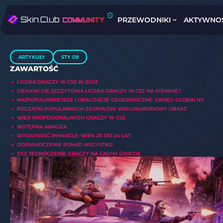
PRZEWODNIKI
AKTYWNO
ARTYKUŁY
STY 09
ZAWARTOŚĆ
LICZBA GRACZY W CS2 W 2023
CIEKAWI CIĘ SZCZYTOWA LICZBA GRACZY W CS2 NA STEAMIE?
NAJPOPULARNIEJSZE LOKALIZACJE GEOGRAFICZNE: ZASIĘG GLOBALNY
POCZĄTKI POPULARNYCH ZESPOŁÓW: WIELONARODOWY OBRAZ
WIEK PROFESJONALNYCH GRACZY W CS2
WSTĘPNA ANALIZA
WYDAJNOŚĆ PINNACLE: WIEK 20 DO 24 LAT
DOŚWIADCZENIE PONAD WSZYSTKO
CS2: JEDNOCZENIE GRACZY NA CAŁYM ŚWIECIE