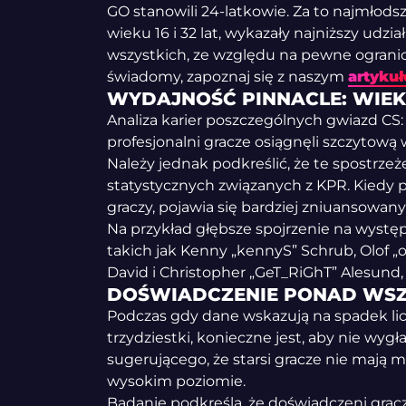
GO stanowili 24-latkowie. Za to najmłods
wieku 16 i 32 lat, wykazały najniższy udzia
wszystkich, ze względu na pewne ogranicz
świadomy, zapoznaj się z naszym
artyku
WYDAJNOŚĆ PINNACLE: WIEK 
Analiza karier poszczególnych gwiazd CS
profesjonalni gracze osiągnęli szczytową
Należy jednak podkreślić, że te spostrze
statystycznych związanych z KPR. Kiedy p
graczy, pojawia się bardziej zniuansowany
Na przykład głębsze spojrzenie na wystę
takich jak Kenny „kennyS” Schrub, Olof „o
David i Christopher „GeT_RiGhT” Alesund
DOŚWIADCZENIE PONAD WS
Podczas gdy dane wskazują na spadek liczb
trzydziestki, konieczne jest, aby nie wyg
sugerującego, że starsi gracze nie mają
wysokim poziomie.
Badanie podkreśla, że doświadczeni grac