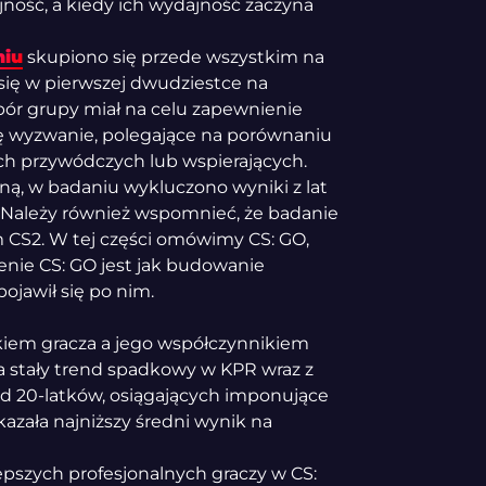
jność, a kiedy ich wydajność zaczyna
niu
skupiono się przede wszystkim na
 się w pierwszej dwudziestce na
bór grupy miał na celu zapewnienie
ę wyzwanie, polegające na porównaniu
ch przywódczych lub wspierających.
ą, w badaniu wykluczono wyniki z lat
. Należy również wspomnieć, że badanie
CS2. W tej części omówimy CS: GO,
ienie CS: GO jest jak budowanie
pojawił się po nim.
iem gracza a jego współczynnikiem
ła stały trend spadkowy w KPR wraz z
d 20-latków, osiągających imponujące
azała najniższy średni wynik na
epszych profesjonalnych graczy w CS: