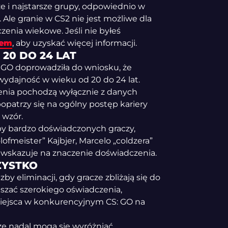
ze i najstarsze grupy, odpowiednio w
ł. Ale granie w CS2 nie jest możliwe dla
enia wiekowe. Jeśli nie byłeś
łem
, aby uzyskać więcej informacji.
20 DO 24 LAT
: GO doprowadziła do wniosku, że
 wydajność w wieku od 20 do 24 lat.
żenia pochodzą wyłącznie z danych
opatrzy się na ogólny postęp kariery
 wzór.
py bardzo doświadczonych graczy,
lofmeister” Kajbjer, Marcelo „coldzera”
, wskazuje na znaczenie doświadczenia.
ZYSTKO
y eliminacji, gdy gracze zbliżają się do
łaszać szerokiego oświadczenia,
 miejsca w konkurencyjnym CS: GO na
ze nadal mogą się wyróżniać,