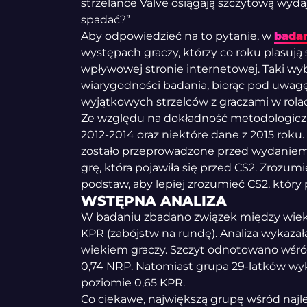
strzelance Valve osiągają szczytową wyda
spadać?”
Aby odpowiedzieć na to pytanie, w
bada
występach graczy, którzy co roku plasują
wpływowej stronie internetowej. Taki wy
wiarygodności badania, biorąc pod uwag
wyjątkowych strzelców z graczami w rola
Ze względu na dokładność metodologiczn
2012-2014 oraz niektóre dane z 2015 roku
zostało przeprowadzone przed wydaniem 
grę, która pojawiła się przed CS2. Zrozum
podstaw, aby lepiej zrozumieć CS2, który 
WSTĘPNA ANALIZA
W badaniu zbadano związek między wiek
KPR (zabójstw na rundę). Analiza wykaza
wiekiem graczy. Szczyt odnotowano wśró
0,74 NRP. Natomiast grupa 29-latków wyk
poziomie 0,65 KPR.
Co ciekawe, największą grupę wśród najl