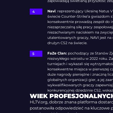
zapowiadają świetlaną przyszłość zes
Navi
: reprezentujący Ukrainę Natus 
świecie Counter-Strike’a gwiazdom s1
konsekwentnie prowadzą zespół do i
niezaprzeczalną siłę pracy zespołowej
niezachwianym naciskiem na zwycięs
utalentowanych graczy, NAVI jest na 
drużyn CS2 na świecie.
FaZe Clan:
pochodzący ze Stanów Zj
niezwykłego wzrostu w 2022 roku. Za
turniejach i wykazali się wytrzymało
konsekwentne miejsca w pierwszej cz
duże nagrody pieniężne i znaczną lic
globalnych organizacji gier, a jej z
wykwalifikowanych graczy zapewniaj
konkurencyjnej dziedzinie CS2, wskaz
WIEK PROFESJONALNYC
HLTV.org, dobrze znana platforma dostarcz
postanowiła odpowiedzieć na kluczowe py