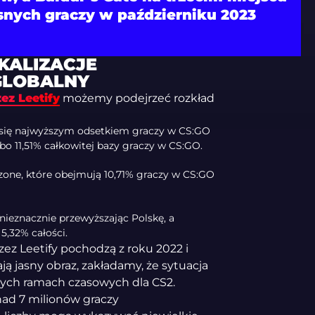
snych graczy w październiku 2023
KALIZACJE
 GLOBALNY
z Leetify
możemy podejrzeć rozkład
ąc się najwyższym odsetkiem graczy w CS:GO
bo 11,51% całkowitej bazy graczy w CS:GO.
czone, które obejmują 10,71% graczy w CS:GO
nieznacznie przewyższając Polskę, a
5,32% całości.
ez Leetify pochodzą z roku 2022 i
ą jasny obraz, zakładamy, że sytuacja
ch ramach czasowych dla CS2.
nad 7 milionów graczy