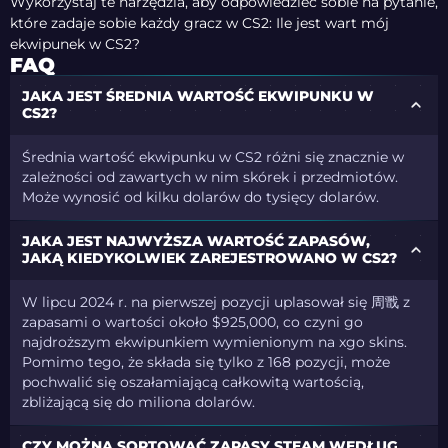
Wykorzystaj te narzędzia, aby odpowiedzieć sobie na pytanie,
które zadaje sobie każdy gracz w CS2: Ile jest wart mój
ekwipunek w CS2?
FAQ
JAKA JEST ŚREDNIA WARTOŚĆ EKWIPUNKU W
CS2?
Średnia wartość ekwipunku w CS2 różni się znacznie w
zależności od zawartych w nim skórek i przedmiotów.
Może wynosić od kilku dolarów do tysięcy dolarów.
JAKA JEST NAJWYŻSZA WARTOŚĆ ZAPASÓW,
JAKĄ KIEDYKOLWIEK ZAREJESTROWANO W CS2?
W lipcu 2024 r. na pierwszej pozycji uplasował się 周戬 z
zapasami o wartości około $925,000, co czyni go
najdroższym ekwipunkiem wymienionym na xgo skins.
Pomimo tego, że składa się tylko z 168 pozycji, może
pochwalić się oszałamiającą całkowitą wartością,
zbliżającą się do miliona dolarów.
CZY MOŻNA SORTOWAĆ ZAPASY STEAM WEDŁUG