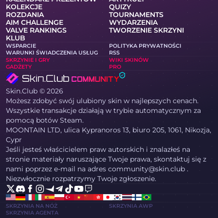
KOLEKCJE
QUIZY
ROZDANIA
TOURNAMENTS
AIM CHALLENGE
WYDARZENIA
VALVE RANKINGS
TWORZENIE SKRZYNI
KLUB
WSPARCIE
POLITYKA PRYWATNOŚCI
WARUNKI ŚWIADCZENIA USŁUG
RSS
SKRZYNIE I GRY
WIKI SKINÓW
GADŻETY
PRO
Skin.Club © 2026
Możesz zdobyć swój ulubiony skin w najlepszych cenach.
Wszystkie transakcje działają w trybie automatycznym za
pomocą botów Steam.
MOONTAIN LTD, ulica Kypranoros 13, biuro 205, 1061, Nikozja,
Cypr
Jeśli jesteś właścicielem praw autorskich i znalazłeś na
stronie materiały naruszające Twoje prawa, skontaktuj się z
nami poprzez e-mail na adres community@skin.club .
Niezwłocznie rozpatrzymy Twoje zgłoszenie.
SKRZYNIA NA NÓŻ
SKRZYNIA AWP
SKRZYNIA AGENTA