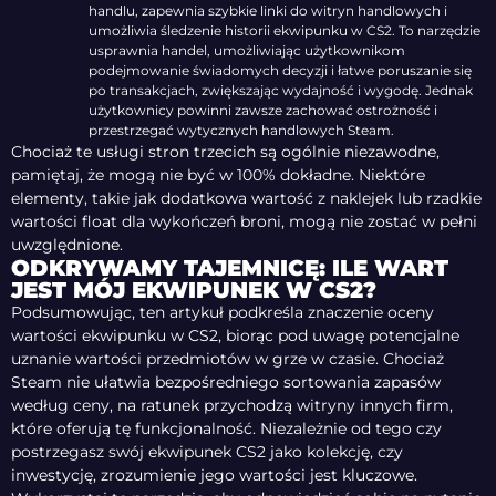
handlu, zapewnia szybkie linki do witryn handlowych i
umożliwia śledzenie historii ekwipunku w CS2. To narzędzie
usprawnia handel, umożliwiając użytkownikom
podejmowanie świadomych decyzji i łatwe poruszanie się
po transakcjach, zwiększając wydajność i wygodę. Jednak
użytkownicy powinni zawsze zachować ostrożność i
przestrzegać wytycznych handlowych Steam.
Chociaż te usługi stron trzecich są ogólnie niezawodne,
pamiętaj, że mogą nie być w 100% dokładne. Niektóre
elementy, takie jak dodatkowa wartość z naklejek lub rzadkie
wartości float dla wykończeń broni, mogą nie zostać w pełni
uwzględnione.
ODKRYWAMY TAJEMNICĘ: ILE WART
JEST MÓJ EKWIPUNEK W CS2?
Podsumowując, ten artykuł podkreśla znaczenie oceny
wartości ekwipunku w CS2, biorąc pod uwagę potencjalne
uznanie wartości przedmiotów w grze w czasie. Chociaż
Steam nie ułatwia bezpośredniego sortowania zapasów
według ceny, na ratunek przychodzą witryny innych firm,
które oferują tę funkcjonalność. Niezależnie od tego czy
postrzegasz swój ekwipunek CS2 jako kolekcję, czy
inwestycję, zrozumienie jego wartości jest kluczowe.