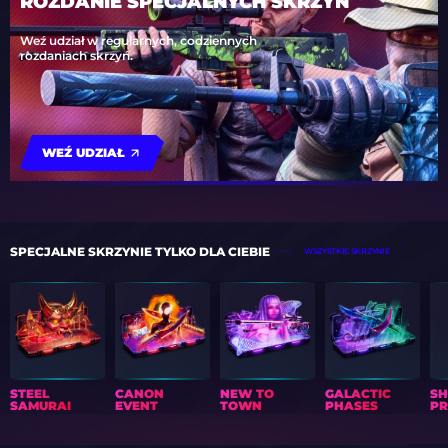
ROZDANIE SPECJALNYCH SKRZYŃ
Weź udział w regularnych, codziennych
rozdaniach skrzyń.
WEŹ UDZIAŁ
SPECJALNE SKRZYNIE TYLKO DLA CIEBIE
WSZYSTKIE SKRZYNIE
STEEL
CANON
NEW TO
GALACTIC
S
SAMURAI
EVENT
TOWN
PHASES
PR