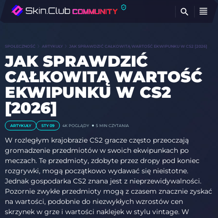
Z
SPOŁECZNOŚĆ
ARTYKUŁY
JAK SPRAWDZIĆ CAŁKOWITĄ WARTOŚĆ EKWIPUNKU W CS2 [2026]
JAK SPRAWDZIĆ
CAŁKOWITĄ WARTOŚĆ
EKWIPUNKU W CS2
[2026]
ARTYKUŁY
STY 09
4K
POGLĄDY
5 MIN CZYTANIA
W rozległym krajobrazie CS2 gracze często przeoczają
gromadzenie przedmiotów w swoich ekwipunkach po
meczach. Te przedmioty, zdobyte przez dropy pod koniec
rozgrywki, mogą początkowo wydawać się nieistotne.
Jednak gospodarka CS2 znana jest z nieprzewidywalności.
Pozornie zwykłe przedmioty mogą z czasem znacznie zyskać
na wartości, podobnie do niezwykłych wzrostów cen
skrzynek w grze i wartości naklejek w stylu vintage. W