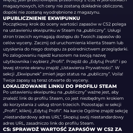
magazynowych, ich ceny nie zostaną dokładnie obliczone,
dopóki nie zostaną wyodrębnione z magazynu.
UPUBLICZNIENIE EKWIPUNKU
Początkowy krok do oceny wartości zapasów w CS2 polega
na ustawieniu ekwipunku w Steam na „publiczny”. Usługi
stron trzecich wymagają dostępu do Twoich zapasów do
celów wyceny. Zacznij od uruchomienia klienta Steam lub
uzyskania do niego dostępu za pośrednictwem przeglądarki.
Po zalogowaniu najedź kursorem na swoją nazwę
użytkownika i wybierz „Profil”. Przejdź do „Edytuj Profil” i po
lewej stronie ekranu znajdź „Ustawienia Prywatności”. W
sekcji „Ekwipunek” zmień jego status na „publiczny”. Voila!
Twoje zapasy są teraz otwarte do wyceny.
LOKALIZOWANIE LINKU DO PROFILU STEAM
Po ustawieniu ekwipunku na „publiczny” ważne jest, aby
znaleźć link do profilu Steam, co jest niezbędnym krokiem
do korzystania z usług stron trzecich. Pozostając w sekcji
„Profil”, kliknij „Edytuj Profil”. Na karcie Ogólne znajdź sekcję
„niestandardowy adres URL”. Skopiuj swój niestandardowy
adres URL, zasadniczo link do profilu Steam.
CS: SPRAWDŹ WARTOŚĆ ZAPASÓW W CS2 ZA