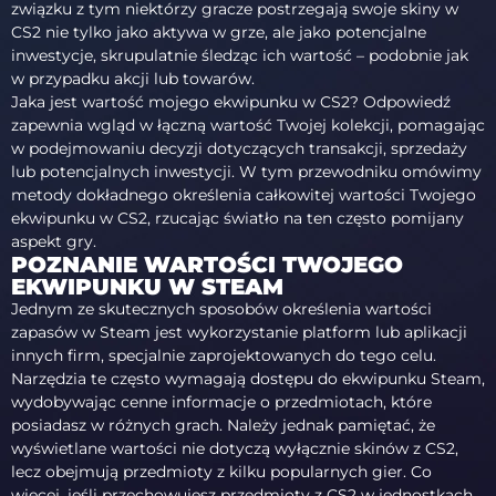
związku z tym niektórzy gracze postrzegają swoje skiny w
CS2 nie tylko jako aktywa w grze, ale jako potencjalne
inwestycje, skrupulatnie śledząc ich wartość – podobnie jak
w przypadku akcji lub towarów.
Jaka jest wartość mojego ekwipunku w CS2? Odpowiedź
zapewnia wgląd w łączną wartość Twojej kolekcji, pomagając
w podejmowaniu decyzji dotyczących transakcji, sprzedaży
lub potencjalnych inwestycji. W tym przewodniku omówimy
metody dokładnego określenia całkowitej wartości Twojego
ekwipunku w CS2, rzucając światło na ten często pomijany
aspekt gry.
POZNANIE WARTOŚCI TWOJEGO
EKWIPUNKU W STEAM
Jednym ze skutecznych sposobów określenia wartości
zapasów w Steam jest wykorzystanie platform lub aplikacji
innych firm, specjalnie zaprojektowanych do tego celu.
Narzędzia te często wymagają dostępu do ekwipunku Steam,
wydobywając cenne informacje o przedmiotach, które
posiadasz w różnych grach. Należy jednak pamiętać, że
wyświetlane wartości nie dotyczą wyłącznie skinów z CS2,
lecz obejmują przedmioty z kilku popularnych gier. Co
więcej, jeśli przechowujesz przedmioty z CS2 w jednostkach