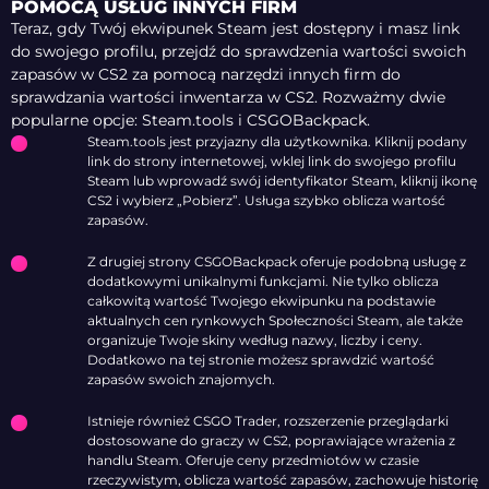
POMOCĄ USŁUG INNYCH FIRM
Teraz, gdy Twój ekwipunek Steam jest dostępny i masz link
do swojego profilu, przejdź do sprawdzenia wartości swoich
zapasów w CS2 za pomocą narzędzi innych firm do
sprawdzania wartości inwentarza w CS2. Rozważmy dwie
popularne opcje: Steam.tools i CSGOBackpack.
Steam.tools jest przyjazny dla użytkownika. Kliknij podany
link do strony internetowej, wklej link do swojego profilu
Steam lub wprowadź swój identyfikator Steam, kliknij ikonę
CS2 i wybierz „Pobierz”. Usługa szybko oblicza wartość
zapasów.
Z drugiej strony CSGOBackpack oferuje podobną usługę z
dodatkowymi unikalnymi funkcjami. Nie tylko oblicza
całkowitą wartość Twojego ekwipunku na podstawie
aktualnych cen rynkowych Społeczności Steam, ale także
organizuje Twoje skiny według nazwy, liczby i ceny.
Dodatkowo na tej stronie możesz sprawdzić wartość
zapasów swoich znajomych.
Istnieje również CSGO Trader, rozszerzenie przeglądarki
dostosowane do graczy w CS2, poprawiające wrażenia z
handlu Steam. Oferuje ceny przedmiotów w czasie
rzeczywistym, oblicza wartość zapasów, zachowuje historię