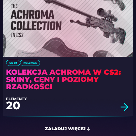
SIE 02
KOLEKCJE
KOLEKCJA ACHROMA W CS2:
SKINY, CENY I POZIOMY
RZADKOŚCI
ELEMENTY
20
ZAŁADUJ WIĘCEJ