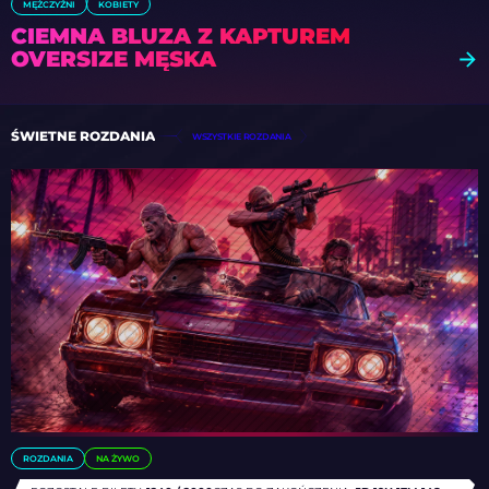
MĘŻCZYŹNI
KOBIETY
CIEMNA BLUZA Z KAPTUREM
OVERSIZE MĘSKA
ŚWIETNE ROZDANIA
WSZYSTKIE ROZDANIA
ROZDANIA
NA ŻYWO