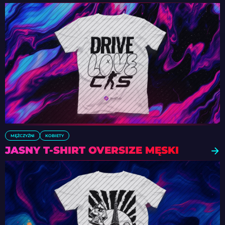
MĘŻCZYŹNI
KOBIETY
JASNY T-SHIRT OVERSIZE MĘSKI