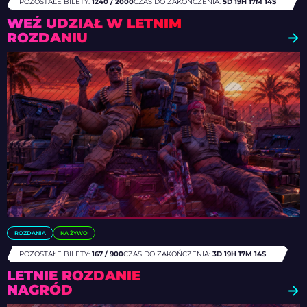
POZOSTAŁE BILETY:
1240 / 2000
CZAS DO ZAKOŃCZENIA:
5D 19H 17M 12S
WEŹ UDZIAŁ W LETNIM
ROZDANIU
ROZDANIA
NA ŻYWO
POZOSTAŁE BILETY:
167 / 900
CZAS DO ZAKOŃCZENIA:
3D 19H 17M 12S
LETNIE ROZDANIE
NAGRÓD