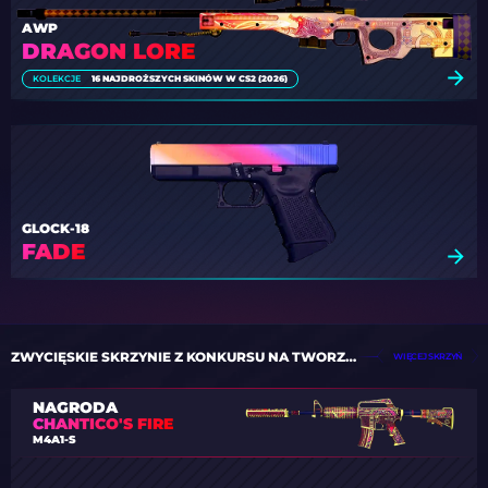
AWP
DRAGON LORE
KOLEKCJE
16 NAJDROŻSZYCH SKINÓW W CS2 (2026)
GLOCK-18
FADE
ZWYCIĘSKIE SKRZYNIE Z KONKURSU NA TWORZENIE SKRZYŃ
WIĘCEJ SKRZYŃ
NAGRODA
CHANTICO'S FIRE
M4A1-S