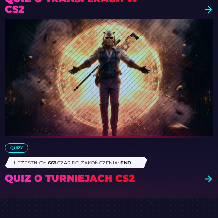
CS2
QUIZY
UCZESTNICY:
668
CZAS DO ZAKOŃCZENIA:
END
QUIZ O TURNIEJACH CS2