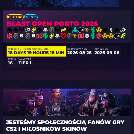
FUTURE
EVENTS
BLAST OPEN PORTO 2026
TIME LEFT UNTIL THE TOURNAMENT
ROZPOCZYNA SIĘ
KOŃCZY SIĘ
18 DAYS 19 HOURS 18 MIN
2026-08-26
2026-09-06
TEAMS
VALVE TIER
16
TIER 1
JESTEŚMY SPOŁECZNOŚCIĄ FANÓW GRY
CS2 I MIŁOŚNIKÓW SKINÓW