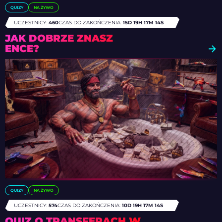
QUIZY
NA ŻYWO
UCZESTNICY:
460
CZAS DO ZAKOŃCZENIA:
15D 19H 17M 12S
JAK DOBRZE ZNASZ
ENCE?
QUIZY
NA ŻYWO
UCZESTNICY:
574
CZAS DO ZAKOŃCZENIA:
10D 19H 17M 12S
QUIZ O TRANSFERACH W