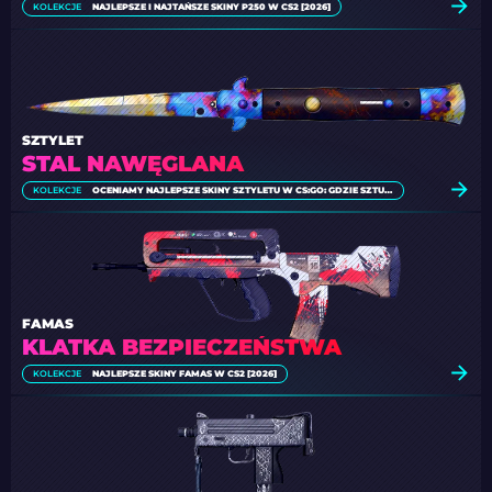
KOLEKCJE
NAJLEPSZE I NAJTAŃSZE SKINY P250 W CS2 [2026]
SZTYLET
STAL NAWĘGLANA
KOLEKCJE
OCENIAMY NAJLEPSZE SKINY SZTYLETU W CS:GO: GDZIE SZTUKA PRZEPLATA SIĘ Z ZABÓJCZOŚCIĄ
FAMAS
KLATKA BEZPIECZEŃSTWA
KOLEKCJE
NAJLEPSZE SKINY FAMAS W CS2 [2026]