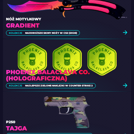
NÓŻ MOTYLKOWY
GRADIENT
KOLEKCJE
NAJDROŻSZE SKINY NOŻY W CS2 [2026]
PHOENIX BALACLAVA CO.
(HOLOGRAFICZNA)
KOLEKCJE
NAJLEPSZE ZIELONE NAKLEJKI W COUNTER STRIKE 2
P250
TAJGA