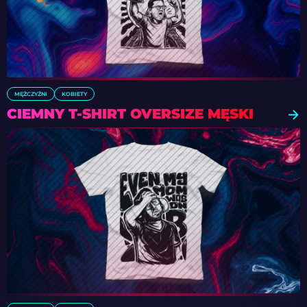
MĘŻCZYŹNI
KOBIETY
CIEMNY T-SHIRT OVERSIZE MĘSKI