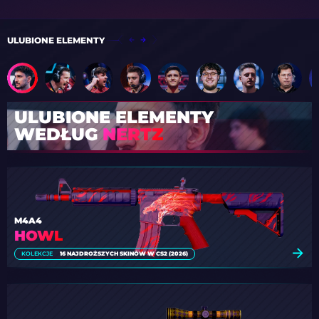
ULUBIONE ELEMENTY
ULUBIONE ELEMENTY
WEDŁUG
NERTZ
M4A4
HOWL
KOLEKCJE
16 NAJDROŻSZYCH SKINÓW W CS2 (2026)