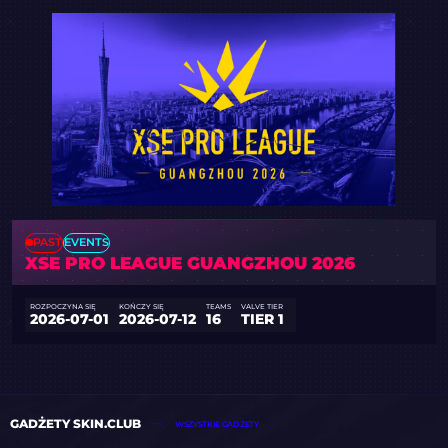
PAST
EVENTS
XSE PRO LEAGUE GUANGZHOU 2026
ROZPOCZYNA SIĘ
KOŃCZY SIĘ
TEAMS
VALVE TIER
2026-07-01
2026-07-12
16
TIER 1
GADŻETY SKIN.CLUB
WSZYSTKIE GADŻETY