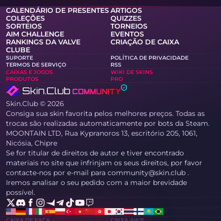
CALENDÁRIO DE PRESENTES
ARTIGOS
COLEÇÕES
QUIZZES
SORTEIOS
TORNEIOS
AIM CHALLENGE
EVENTOS
RANKINGS DA VALVE
CRIAÇÃO DE CAIXA
CLUBE
SUPORTE
POLÍTICA DE PRIVACIDADE
TERMOS DE SERVIÇO
RSS
CAIXAS E JOGOS
WIKI DE SKINS
PRODUTOS
PRO
Skin.Club © 2026
Consiga sua skin favorita pelos melhores preços. Todas as
trocas são realizadas automaticamente por bots da Steam.
MOONTAIN LTD, Rua Kypranoros 13, escritório 205, 1061,
Nicósia, Chipre
Se for titular de direitos de autor e tiver encontrado
materiais no site que infrinjam os seus direitos, por favor
contacte-nos por e-mail para community@skin.club .
Iremos analisar o seu pedido com a maior brevidade
possível.
CAIXA DE FACA
CAIXA AWP