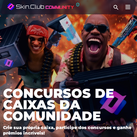
B
CONCURSOS DE
CAIXAS DA
COMUNIDADE
Crie sua própria caixa, participe dos concursos e ganhe
prêmios incríveis!