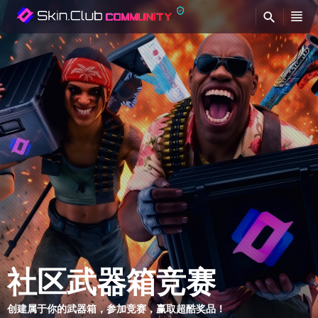
查
社区武器箱竞赛
创建属于你的武器箱，参加竞赛，赢取超酷奖品！