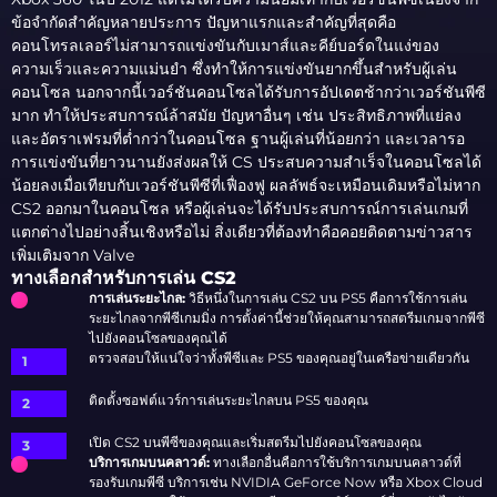
ข้อจำกัดสำคัญหลายประการ ปัญหาแรกและสำคัญที่สุดคือ
คอนโทรลเลอร์ไม่สามารถแข่งขันกับเมาส์และคีย์บอร์ดในแง่ของ
ความเร็วและความแม่นยำ ซึ่งทำให้การแข่งขันยากขึ้นสำหรับผู้เล่น
คอนโซล นอกจากนี้เวอร์ชันคอนโซลได้รับการอัปเดตช้ากว่าเวอร์ชันพีซี
มาก ทำให้ประสบการณ์ล้าสมัย ปัญหาอื่นๆ เช่น ประสิทธิภาพที่แย่ลง
และอัตราเฟรมที่ต่ำกว่าในคอนโซล ฐานผู้เล่นที่น้อยกว่า และเวลารอ
การแข่งขันที่ยาวนานยังส่งผลให้ CS ประสบความสำเร็จในคอนโซลได้
น้อยลงเมื่อเทียบกับเวอร์ชันพีซีที่เฟื่องฟู ผลลัพธ์จะเหมือนเดิมหรือไม่หาก
CS2 ออกมาในคอนโซล หรือผู้เล่นจะได้รับประสบการณ์การเล่นเกมที่
แตกต่างไปอย่างสิ้นเชิงหรือไม่ สิ่งเดียวที่ต้องทำคือคอยติดตามข่าวสาร
เพิ่มเติมจาก Valve
ทางเลือกสำหรับการเล่น CS2
การเล่นระยะไกล:
วิธีหนึ่งในการเล่น CS2 บน PS5 คือการใช้การเล่น
ระยะไกลจากพีซีเกมมิ่ง การตั้งค่านี้ช่วยให้คุณสามารถสตรีมเกมจากพีซี
ไปยังคอนโซลของคุณได้
ตรวจสอบให้แน่ใจว่าทั้งพีซีและ PS5 ของคุณอยู่ในเครือข่ายเดียวกัน
ติดตั้งซอฟต์แวร์การเล่นระยะไกลบน PS5 ของคุณ
เปิด CS2 บนพีซีของคุณและเริ่มสตรีมไปยังคอนโซลของคุณ
บริการเกมบนคลาวด์:
ทางเลือกอื่นคือการใช้บริการเกมบนคลาวด์ที่
รองรับเกมพีซี บริการเช่น NVIDIA GeForce Now หรือ Xbox Cloud