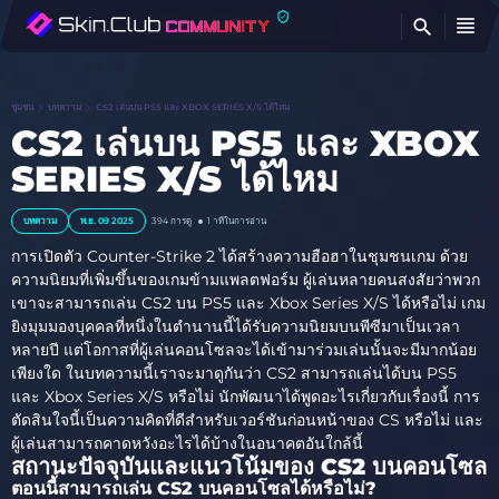
ค้
ชุมชน
บทความ
CS2 เล่นบน PS5 และ XBOX SERIES X/S ได้ไหม
CS2 เล่นบน PS5 และ XBOX
SERIES X/S ได้ไหม
บทความ
พ.ย. 09 2025
394
การดู
1 าทีในการอ่าน
การเปิดตัว Counter-Strike 2 ได้สร้างความฮือฮาในชุมชนเกม ด้วย
ความนิยมที่เพิ่มขึ้นของเกมข้ามแพลตฟอร์ม ผู้เล่นหลายคนสงสัยว่าพวก
เขาจะสามารถเล่น CS2 บน PS5 และ Xbox Series X/S ได้หรือไม่ เกม
ยิงมุมมองบุคคลที่หนึ่งในตำนานนี้ได้รับความนิยมบนพีซีมาเป็นเวลา
หลายปี แต่โอกาสที่ผู้เล่นคอนโซลจะได้เข้ามาร่วมเล่นนั้นจะมีมากน้อย
เพียงใด ในบทความนี้เราจะมาดูกันว่า CS2 สามารถเล่นได้บน PS5
และ Xbox Series X/S หรือไม่ นักพัฒนาได้พูดอะไรเกี่ยวกับเรื่องนี้ การ
ตัดสินใจนี้เป็นความคิดที่ดีสำหรับเวอร์ชันก่อนหน้าของ CS หรือไม่ และ
ผู้เล่นสามารถคาดหวังอะไรได้บ้างในอนาคตอันใกล้นี้
สถานะปัจจุบันและแนวโน้มของ CS2 บนคอนโซล
ตอนนี้สามารถเล่น CS2 บนคอนโซลได้หรือไม่?