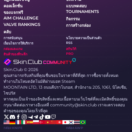
คอลเล็กชั่น
แบบทดสอบ
TOURNAMENTS
ของแจกฟรี
AIM CHALLENGE
กิจกรรม
VALVE RANKINGS
การสร้างกล่อง
คลับ
การสนับสนุน
นโยบายความเป็นส่วนตัว
RSS
เงื่อนไขการให้บริการ
กล่องและเกม
สกินวิกิ
PRO
สินค้าของที่ระลึก
Skin.Club © 2026
คุณสามารถรับสกินที่คุณชื่นชอบในราคาที่ดีที่สุด การซื้อขายทั้งหมด
ทำงานในโหมดอัตโนมัติผ่านบอท Steam
MOONTAIN LTD, 13 ถนนคีปราโนรอส, สำนักงาน 205, 1061, นิโคเซีย,
ไซปรัส
หากคุณเป็นเจ้าของลิขสิทธิ์และพบเนื้อหาบนเว็บไซต์ที่ละเมิดสิทธิ์ของคุณ
กรุณาติดต่อเราทางอีเมลที่ community@skin.club เราจะตรวจสอบ
คำขอของคุณโดยเร็วที่สุด
กล่อง KNIFE
กล่อง AWP