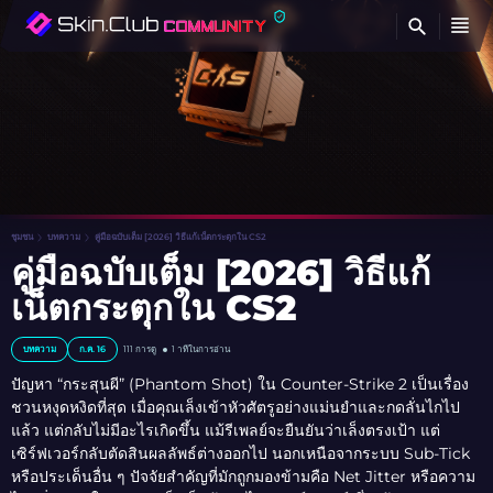
ค้
ชุมชน
บทความ
คู่มือฉบับเต็ม [2026] วิธีแก้เน็ตกระตุกใน CS2
คู่มือฉบับเต็ม [2026] วิธีแก้
เน็ตกระตุกใน CS2
บทความ
ก.ค. 16
111
การดู
1 าทีในการอ่าน
ปัญหา “กระสุนผี” (Phantom Shot) ใน Counter-Strike 2 เป็นเรื่อง
ชวนหงุดหงิดที่สุด เมื่อคุณเล็งเข้าหัวศัตรูอย่างแม่นยำและกดลั่นไกไป
แล้ว แต่กลับไม่มีอะไรเกิดขึ้น แม้รีเพลย์จะยืนยันว่าเล็งตรงเป้า แต่
เซิร์ฟเวอร์กลับตัดสินผลลัพธ์ต่างออกไป นอกเหนือจากระบบ Sub-Tick
หรือประเด็นอื่น ๆ ปัจจัยสำคัญที่มักถูกมองข้ามคือ Net Jitter หรือความ