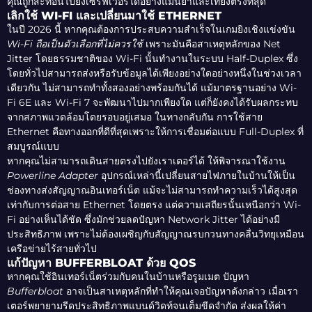
คุณถูกสะท้อนไปยังเซิร์ฟเวอร์ได้อย่างแม่นยำและเที่ยงตรงที่สุด
เลิกใช้ WI-FI และเปลี่ยนมาใช้ ETHERNET
ในปี 2026 นี้ หากคุณต้องการประสบความสำเร็จในเกมยิงเชิงแข่งขัน
Wi-Fi ถือเป็นตัวเลือกที่ไม่ควรใช้
เพราะมันคือสาเหตุหลักของ Net
Jitter โดยธรรมชาติของ Wi-Fi นั้นทำงานในระบบ Half-Duplex ซึ่ง
โดยทั่วไปสามารถส่งหรือรับข้อมูลได้เพียงอย่างใดอย่างหนึ่งในช่วงเวลา
เดียวกัน ไม่สามารถทำทั้งสองอย่างพร้อมกันได้ แม้มาตรฐานอย่าง Wi-
Fi 6E และ Wi-Fi 7 จะพัฒนาไปมากเพียงใด แต่ก็ยังคงได้รับผลกระทบ
จากสภาพแวดล้อมโดยรอบอยู่เสมอ ในทางกลับกัน การใช้สาย
Ethernet คือทางออกที่ดีที่สุดเพราะให้การเชื่อมต่อแบบ Full-Duplex ที่
สมบูรณ์แบบ
หากคุณไม่สามารถเดินสายตรงไปยังเราเตอร์ได้ ให้พิจารณาใช้งาน
Powerline Adapter
อุปกรณ์เหล่านี้เปลี่ยนสายไฟภายในบ้านให้เป็น
ช่องทางส่งสัญญาณอินเทอร์เน็ต แม้จะไม่สามารถทำความเร็วได้สูงสุด
เท่ากับการต่อสาย Ethernet โดยตรง แต่ความเสถียรนั้นเหนือกว่า Wi-
Fi อย่างเห็นได้ชัด ซึ่งมักช่วยลดปัญหา Network Jitter ได้อย่างมี
ประสิทธิภาพ เพราะไม่ต้องเผชิญกับสัญญาณรบกวนทางคลื่นวิทยุเหมือน
เครือข่ายไร้สายทั่วไป
แก้ปัญหา BUFFERBLOAT ด้วย QOS
หากคุณใช้อินเทอร์เน็ตร่วมกับคนในบ้านหรือรูมเมต ปัญหา
Bufferbloat
อาจเป็นสาเหตุหลักที่ทำให้คุณเจอปัญหาดังกล่าว เมื่อเรา
เตอร์พยายามรีดประสิทธิภาพแบนด์วิดท์จนเต็มขีดจำกัด ส่งผลให้ค่า