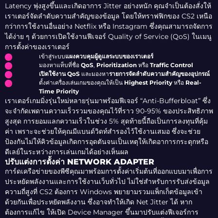
Latency พุ่งสูงขึ้นและเกิดอาการ Jitter อย่างหนัก คุณจำเป็นต้องสั่งให้
เราเตอร์จัดลำดับความสำคัญของข้อมูล โดยให้ทราฟฟิกของ CS2 เหนือ
กว่าการใช้งานอื่นอย่าง Netflix หรือ Instagram ซึ่งคุณสามารถจัดการ
ได้ง่าย ๆ ด้วยการเปิดใช้งานฟีเจอร์ Quality of Service (QoS) ในเมนู
การตั้งค่าของเราเตอร์
เข้าสู่ระบบ
แผงควบคุมผู้ดูแลระบบของเราเตอร์
มองหาแท็บที่ชื่อ
QoS
,
Prioritization
หรือ
Traffic Control
เปิดใช้งาน QoS
และมองหา
รายการจัดลำดับความสำคัญของอุปกรณ์
ตั้งค่าเครื่องเล่นเกมของคุณให้เป็น
Highest Priority
หรือ
Real-
Time Priority
เราเตอร์เกมมิ่งรุ่นใหม่หลายรุ่นมาพร้อมฟีเจอร์ “Anti-Bufferbloat” ซึ่ง
จะจำกัดเพดานความเร็วรวมของคุณไว้ที่ราว 90-95% ของประสิทธิภาพ
สูงสุด การยอมแลกความเร็วในช่วง 5% สุดท้ายนี้ถือเป็นการลงทุนที่คุ้ม
ค่า เพราะจะช่วยให้คุณมีแบนด์วิดท์สำรองไว้ใช้งานเสมอ ซึ่งจะช่วย
ป้องกันไม่ให้คิวข้อมูลเกิดการอุดตันจนเป็นเหตุให้เกิดอาการกระตุกหรือ
ดีเลย์ในระหว่างการเล่นเกมได้อย่างเห็นผล
ปรับแต่งการตั้งค่า NETWORK ADAPTER
การ์ดเครือข่ายของพีซีคุณมาพร้อมการตั้งค่าเริ่มต้นที่ออกแบบมาเพื่อการ
ประหยัดพลังงานและการใช้งานเว็บทั่วไป ไม่ใช่สำหรับการรับส่งข้อมูล
ความถี่สูงที่ CS2 ต้องการ Windows พยายามรวมแพ็กเก็ตข้อมูลเข้า
ด้วยกันเพื่อประหยัดพลังงาน ซึ่งอาจทำให้เกิด Net Jitter ได้ หาก
ต้องการแก้ไข ให้เปิด Device Manager ขึ้นมาปรับแต่งฟีเจอร์การ