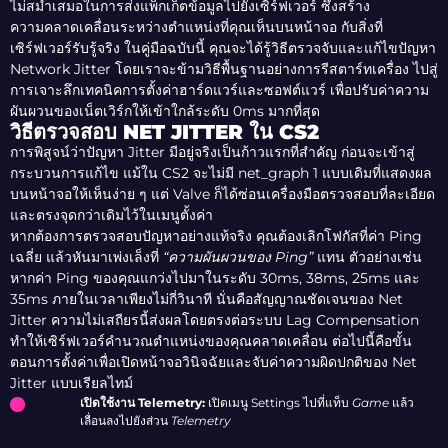
ไม่สม่ำเสมอในการส่งแพ็กเก็ตข้อมูลไปยังเซิร์ฟเวอร์ ซึ่งสร้าง
ความคลาดเคลื่อนระหว่างตำแหน่งที่คุณเห็นบนหน้าจอ กับสิ่งที่
เซิร์ฟเวอร์รับรู้จริง ในคู่มือฉบับนี้ คุณจะได้รู้วิธีตรวจจับและแก้ไขปัญหา
Network Jitter โดยเราจะข้ามวิธีพื้นฐานอย่างการรีสตาร์ทเครื่อง ไปสู่
การเจาะลึกเทคนิคการตั้งค่าฮาร์ดแวร์และซอฟต์แวร์ เพื่อปรับค่าความ
ผันผวนของเน็ตเวิร์กให้เข้าใกล้ระดับ 0ms มากที่สุด
วิธีตรวจสอบ NET JITTER ใน CS2
การพิสูจน์ว่าปัญหา Jitter มีอยู่จริงเป็นก้าวแรกที่สำคัญ ก่อนจะเข้าสู่
กระบวนการแก้ไข แม้ใน CS2 จะไม่มี net_graph 1 แบบเดิมที่แสดงผล
บนหน้าจอให้เห็นง่าย ๆ แต่ Valve ก็ได้ซ่อนเครื่องมือตรวจสอบที่ละเอียด
และตรงจุดกว่าเดิมไว้ในเมนูตั้งค่า
หากต้องการตรวจสอบปัญหาอย่างแท้จริง คุณต้องเลิกโฟกัสที่ค่า Ping
เฉลี่ย แล้วหันมาเพ่งเล็งที่
“ความผันผวนของ Ping”
แทน ตัวอย่างเช่น
หากค่า Ping ของคุณแกว่งไปมาในระดับ 30ms, 38ms, 25ms และ
35ms ภายในเวลาเพียงไม่กี่วินาที นั่นคือสัญญาณชัดเจนของ Net
Jitter ความไม่เสถียรนี้ส่งผลโดยตรงต่อระบบ Lag Compensation
ทำให้เซิร์ฟเวอร์คำนวณตำแหน่งของคุณคลาดเคลื่อน ต่อไปนี้คือขั้น
ตอนการตั้งค่าเพื่อเปิดหน้าจอวินิจฉัยและจับค่าความผิดปกติของ Net
Jitter แบบเรียลไทม์
เปิดใช้งาน Telemetry:
เปิดเมนู Settings ไปที่แท็บ
Game
แล้ว
เลื่อนลงไปยังส่วน
Telemetry