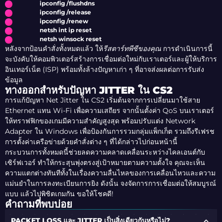
ipconfig /flushdns
ipconfig /release
ipconfig /renew
netsh int ip reset
netsh winsock reset
หลังจากป้อนคำสั่งทั้งหมดแล้ว ให้
รีสตาร์ทพีซีของคุณ
การดำเนินการนี้
จะบังคับให้คอมพิวเตอร์สร้างการเชื่อมต่อใหม่กับเราเตอร์และผู้ให้บริการ
อินเทอร์เน็ต (ISP) พร้อมทั้งล้างปัญหาเก่า ๆ ที่อาจส่งผลต่อการรับส่ง
ข้อมูล
ทางออกสำหรับปัญหา JITTER ใน CS2
การแก้ปัญหา Net Jitter ใน CS2 เริ่มต้นจากการเปลี่ยนมาใช้สาย
Ethernet แทน Wi-Fi เพื่อความเสถียร จากนั้นตั้งค่า QoS บนเราเตอร์
ให้ทราฟฟิกของเกมมีความสำคัญสูงสุด พร้อมปรับแต่ง Network
Adapter ใน Windows เพื่อป้องกันการรวมกลุ่มแพ็กเก็ต รวมถึงรีเฟรช
การตั้งค่าเครือข่ายด้วยคำสั่งต่าง ๆ ที่ได้กล่าวไปก่อนหน้านี้
กระบวนการทั้งหมดนี้ช่วยลดความคลาดเคลื่อนระหว่างไคลเอนต์กับ
เซิร์ฟเวอร์ ทำให้กระสุนพุ่งตรงสู่เป้าหมายตามความตั้งใจ คุณจะเห็น
ความแตกต่างทันทีทั้งในเรื่องความลื่นไหลของการเคลื่อนไหวและความ
แม่นยำในการลงทะเบียนการยิง ดังนั้น จงจัดการการเชื่อมต่อให้สมบูรณ์
แบบ แล้วไปพิชิตเกมกัน ขอให้โชคดี!
คำถามที่พบบ่อย
PACKET LOSS และ JITTER เป็นสิ่งเดียวกันหรือไม่?