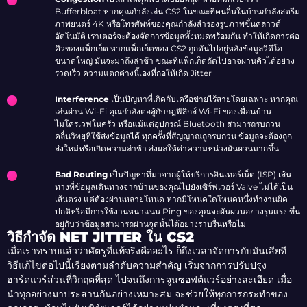
Bufferbloat หากคุณกำลังเล่น CS2 ในขณะที่คนอื่นในบ้านกำลังสตรีม
ภาพยนตร์ 4K หรือโทรศัพท์ของคุณกำลังสำรองรูปภาพขึ้นคลาวด์
อัตโนมัติ เราเตอร์จะต้องจัดการข้อมูลทั้งหมดพร้อมกัน ทำให้เกิดการต่อ
คิวของแพ็กเก็ต หากแพ็กเก็ตของ CS2 ถูกดันไปอยู่หลังข้อมูลวิดีโอ
ขนาดใหญ่ มันจะมาถึงล่าช้า ขณะที่แพ็กเก็ตถัดไปอาจผ่านคิวได้อย่าง
รวดเร็ว ความแตกต่างนี้เองที่ก่อให้เกิด Jitter
Interference
เป็นปัญหาที่เกิดกับเครือข่ายไร้สายโดยเฉพาะ หากคุณ
เล่นผ่าน Wi-Fi คุณกำลังต่อสู้กับกฎฟิสิกส์ Wi-Fi ของเพื่อนบ้าน
ไมโครเวฟในครัว หรือแม้แต่อุปกรณ์ Bluetooth สามารถรบกวน
คลื่นวิทยุที่ใช้ส่งข้อมูลได้ ทุกครั้งที่สัญญาณถูกรบกวน ข้อมูลจะต้องถูก
ส่งใหม่หรือเกิดความล่าช้า ส่งผลให้ค่าความหน่วงผันผวนมากขึ้น
Bad Routing
เป็นปัญหาที่มาจากผู้ให้บริการอินเทอร์เน็ต (ISP) เส้น
ทางที่ข้อมูลเดินทางจากบ้านของคุณไปยังเซิร์ฟเวอร์ Valve ไม่ได้เป็น
เส้นตรง แต่ต้องผ่านหลายโหนด หากมีโหนดใดโหนดหนึ่งทำงานผิด
ปกติหรือมีการใช้งานหนาแน่น Ping ของคุณจะผันผวนอย่างรุนแรง ขึ้น
อยู่กับว่าข้อมูลสามารถผ่านจุดนั้นได้อย่างราบรื่นหรือไม่
วิธีกำจัด NET JITTER ใน CS2
เมื่อเราทราบแล้วว่าศัตรูที่แท้จริงคืออะไร ก็ถึงเวลาจัดการกับมันเสียที
วิธีแก้ไขต่อไปนี้เรียงตามลำดับความสำคัญ เริ่มจากการปรับปรุง
ฮาร์ดแวร์ส่วนที่วิกฤตที่สุด ไปจนถึงการจูนซอฟต์แวร์อย่างละเอียด เมื่อ
นำทุกอย่างมาประสานกันอย่างเหมาะสม จะช่วยให้ทุกการกระทำของ