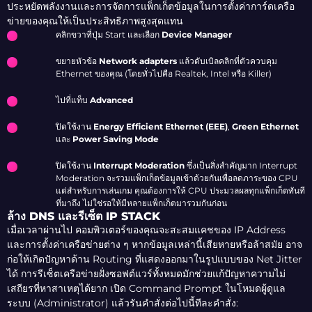
ประหยัดพลังงานและการจัดการแพ็กเก็ตข้อมูลในการตั้งค่าการ์ดเครือ
ข่ายของคุณให้เป็นประสิทธิภาพสูงสุดแทน
คลิกขวาที่ปุ่ม Start และเลือก
Device Manager
ขยายหัวข้อ
Network adapters
แล้วดับเบิลคลิกที่ตัวควบคุม
Ethernet ของคุณ (โดยทั่วไปคือ Realtek, Intel หรือ Killer)
ไปที่แท็บ
Advanced
ปิดใช้งาน
Energy Efficient Ethernet (EEE)
,
Green Ethernet
และ
Power Saving Mode
ปิดใช้งาน
Interrupt Moderation
ซึ่งเป็นสิ่งสำคัญมาก Interrupt
Moderation จะรวมแพ็กเก็ตข้อมูลเข้าด้วยกันเพื่อลดภาระของ CPU
แต่สำหรับการเล่นเกม คุณต้องการให้ CPU ประมวลผลทุกแพ็กเก็ตทันที
ที่มาถึง ไม่ใช่รอให้มีหลายแพ็กเก็ตมารวมกันก่อน
ล้าง DNS และรีเซ็ต IP STACK
เมื่อเวลาผ่านไป คอมพิวเตอร์ของคุณจะสะสมแคชของ IP Address
และการตั้งค่าเครือข่ายต่าง ๆ หากข้อมูลเหล่านี้เสียหายหรือล้าสมัย อาจ
ก่อให้เกิดปัญหาด้าน Routing ที่แสดงออกมาในรูปแบบของ Net Jitter
ได้ การรีเซ็ตเครือข่ายฝั่งซอฟต์แวร์ทั้งหมดมักช่วยแก้ปัญหาความไม่
เสถียรที่หาสาเหตุได้ยาก เปิด Command Prompt ในโหมดผู้ดูแล
ระบบ (Administrator) แล้วรันคำสั่งต่อไปนี้ทีละคำสั่ง: