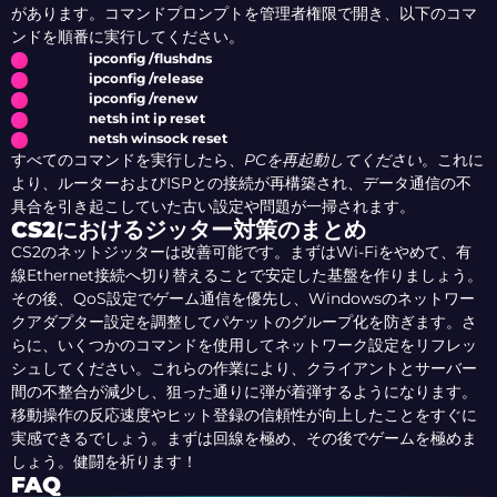
があります。コマンドプロンプトを管理者権限で開き、以下のコマ
ンドを順番に実行してください。
ipconfig /flushdns
ipconfig /release
ipconfig /renew
netsh int ip reset
netsh winsock reset
すべてのコマンドを実行したら、
PCを再起動してください
。これに
より、ルーターおよびISPとの接続が再構築され、データ通信の不
具合を引き起こしていた古い設定や問題が一掃されます。
CS2におけるジッター対策のまとめ
CS2のネットジッターは改善可能です。まずはWi-Fiをやめて、有
線Ethernet接続へ切り替えることで安定した基盤を作りましょう。
その後、QoS設定でゲーム通信を優先し、Windowsのネットワー
クアダプター設定を調整してパケットのグループ化を防ぎます。さ
らに、いくつかのコマンドを使用してネットワーク設定をリフレッ
シュしてください。これらの作業により、クライアントとサーバー
間の不整合が減少し、狙った通りに弾が着弾するようになります。
移動操作の反応速度やヒット登録の信頼性が向上したことをすぐに
実感できるでしょう。まずは回線を極め、その後でゲームを極めま
しょう。健闘を祈ります！
FAQ