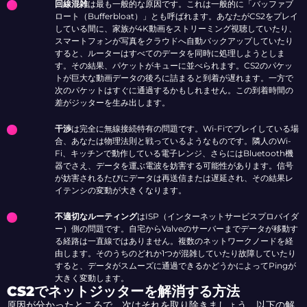
回線混雑
は最も一般的な原因です。これは一般的に「バッファブ
ロート（Bufferbloat）」とも呼ばれます。あなたがCS2をプレイ
している間に、家族が4K動画をストリーミング視聴していたり、
スマートフォンが写真をクラウドへ自動バックアップしていたり
すると、ルーターはすべてのデータを同時に処理しようとしま
す。その結果、パケットがキューに並べられます。CS2のパケッ
トが巨大な動画データの後ろに詰まると到着が遅れます。一方で
次のパケットはすぐに通過するかもしれません。この到着時間の
差がジッターを生み出します。
干渉
は完全に無線接続特有の問題です。Wi-Fiでプレイしている場
合、あなたは物理法則と戦っているようなものです。隣人のWi-
Fi、キッチンで動作している電子レンジ、さらにはBluetooth機
器でさえ、データを運ぶ電波を妨害する可能性があります。信号
が妨害されるたびにデータは再送信または遅延され、その結果レ
イテンシの変動が大きくなります。
不適切なルーティング
はISP（インターネットサービスプロバイダ
ー）側の問題です。自宅からValveのサーバーまでデータが移動す
る経路は一直線ではありません。複数のネットワークノードを経
由します。そのうちのどれか1つが混雑していたり故障していたり
すると、データがスムーズに通過できるかどうかによってPingが
大きく変動します。
CS2でネットジッターを解消する方法
原因が分かったところで、次はそれを取り除きましょう。以下の解