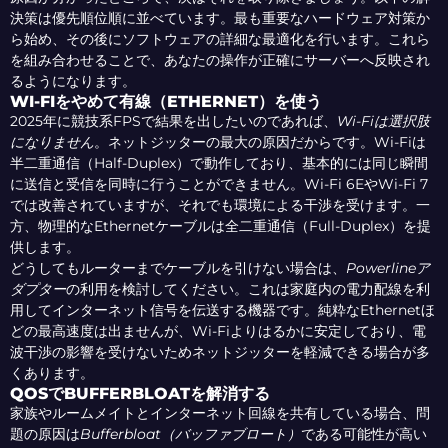
決策は優先順位順に並べています。最も重要なハードウェア対策か
ら始め、その後にソフトウェアの詳細な最適化を行います。これら
を組み合わせることで、あなたの操作が正確にサーバーへ反映され
るようになります。
WI-FIをやめて有線（ETHERNET）を使う
2025年に競技系FPSで結果を出したいのであれば、
Wi-Fiは選択肢
になりません
。ネットジッターの最大の原因だからです。Wi-Fiは
半二重通信（Half-Duplex）で動作しており、基本的には同じ瞬間
に送信と受信を同時に行うことができません。Wi-Fi 6EやWi-Fi 7
では改善されていますが、それでも環境による干渉を受けます。一
方、物理的なEthernetケーブルは全二重通信（Full-Duplex）を提
供します。
どうしてもルーターまでケーブルを引けない場合は、
Powerlineア
ダプター
の利用を検討してください。これは家庭内の電力配線を利
用してインターネット信号を伝送する機器です。純粋なEthernetほ
どの最高速度は出ませんが、Wi-Fiよりはるかに安定しており、電
波干渉の影響を受けないためネットジッターを軽減できる場合が多
くあります。
QOSでBUFFERBLOATを解消する
家族やルームメイトとインターネット回線を共有している場合、問
題の原因は
Bufferbloat（バッファブロート）
である可能性が高い