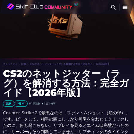
検
コミュニティ
記事
CS2のネットジッター（ラグ）を解消する方法：完全ガイド【2026年版】
CS2のネットジッター（ラ
グ）を解消する方法：完全ガ
イド【2026年版】
記事
7月 16
151 閲覧数
1 読了時間
Counter-Strike 2で最悪なのは「ファントムショット（幻の弾）」
です。ピークして、相手の頭にしっかり照準を合わせてクリックし
たのに、何も起こらない。リプレイを見るとエイムは完璧だったの
に、サーバーはそう判断していません。サブティックのタイミング