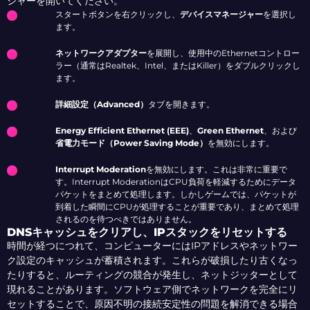
ジャーを開いてください。
スタートボタンを右クリックし、
デバイスマネージャー
を選択し
ます。
ネットワークアダプター
を展開し、使用中のEthernetコントロー
ラー（通常はRealtek、Intel、またはKiller）をダブルクリックし
ます。
詳細設定（Advanced）
タブを開きます。
Energy Efficient Ethernet (EEE)
、
Green Ethernet
、および
省電力モード（Power Saving Mode）
を無効にします。
Interrupt Moderation
を無効にします。これは非常に重要で
す。Interrupt ModerationはCPU負荷を軽減するためにデータ
パケットをまとめて処理します。しかしゲームでは、パケットが
到着した瞬間にCPUが処理することが重要であり、まとめて処理
されるのを待つべきではありません。
DNSキャッシュをクリアし、IPスタックをリセットする
時間が経つにつれて、コンピューターにはIPアドレスやネットワー
ク設定のキャッシュが蓄積されます。これらが破損したり古くなっ
たりすると、ルーティングの競合が発生し、ネットジッターとして
現れることがあります。ソフトウェア側でネットワークを完全にリ
セットすることで、原因不明の接続安定性の問題を解消できる場合