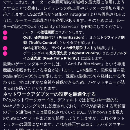
です。これは、ルーターが利用可能な帯域幅を最大限に使用しよう
とすることで発生し、レイテンシの急上昇やジッターの増加を引き
起こします。CS2の通信がNetflixやInstagramよりも優先されるよ
うに、ルーターに認識させる必要があります。そのためには、ルー
ターの設定でQoS（Quality of Service）を有効にしてください。
ルーターの
管理画面
にログインします。
QoS
、
優先順位付け（Prioritization）
、または
トラフィック制
御（Traffic Control）
というタブを探します。
QoSを有効化
し、
デバイスの優先順位リスト
を確認します。
ゲーミングPCを
最高優先度（Highest Priority）
または
リアルタ
イム優先度（Real-Time Priority）
に設定します。
最新のゲーミングルーターには、「Anti-Bufferbloat」という専用
機能が搭載されている場合があります。この機能は、回線速度を最
大値の約90～95％に制限します。速度の最後の5％を犠牲にする代
わりに、常にわずかな余裕を確保できるため、パケットキューが詰
まるのを防ぐことができます。
ネットワークアダプターの設定を最適化する
PCのネットワークカードは、デフォルトでは省電力や一般的な
Webブラウジング向けに設定されており、CS2が必要とする高頻度
のデータ通信向けには最適化されていません。Windowsは省電力
のためにパケットをまとめて処理しようとしますが、これがネット
ジッターの原因になります。これを修正するには、デバイスマネー