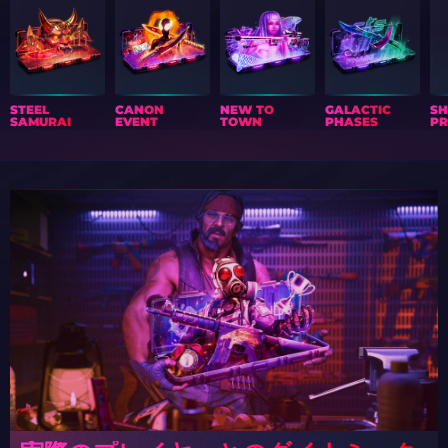
STEEL
CANON
NEW TO
GALACTIC
S
SAMURAI
EVENT
TOWN
PHASES
PR