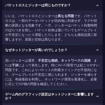
パケットロスとジッターは同じものですか？
いいえ、パケットロスとジッターは
異なる問題
です。パケット
ロスは、一部のデータパケットが目的地に到達せず、ラグや切
断の原因となる現象です。一方、ジッターはパケット到着時間
のばらつきを指し、パケット自体は届いていてもゲームプレイ
が不安定になったり遅延したりします。どちらも接続品質に影
響しますが、原因と症状は異なります。
なぜネットジッターが高いのでしょうか？
高いジッターは通常、
不安定な接続、ネットワークの混雑
、ま
たは
干渉
によって発生します。特にWi-Fi環境では起こりやすい
問題です。これによりパケットの到着タイミングが不規則にな
り、ゲームプレイが不安定に感じられます。ジッターを減らす
には、有線接続を利用し、ネットワーク環境を最適化し、必要
に応じてISP側の問題を確認してください。
ゲーム内のグラフィック設定はネットジッターに影響します
か？