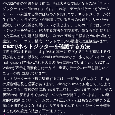
やCS2の別の問題を疑う前に、実は大きな要因となるのが「ネット
ジッター（Net Jitter）」です。これは、データパケットがゲーム
サーバーへ到達する際のばらつきを指します。ネットジッターが発
生すると、クライアントが認識している自分の位置と、サーバーが
認識している位置との間にズレが生じます。このガイドでは、ネッ
トジッターを特定し、解消する方法を学びます。単なる再起動とい
った基本的な対処法は省略し、0msの変動を目指すための技術的な
設定、ハードウェア構成、ソフトウェアの最適化に直接進みます。
CS2でネットジッターを確認する方法
問題を解決する前に、まずそれが本当に
存在する
ことを確認する必
要があります。以前のGlobal Offensiveでは、多くのプレイヤーが
net_graph 1で表示される大量の情報に頼っていました。CS2では
Valveが表示を簡素化した一方で、重要なデータの一部を新しいメ
ニューの奥に隠しています。
ネットジッターを正確に監視するには、平均Pingではなく、Ping
の
変動幅
を見る必要があります。Pingが30msで安定しているよう
に見えても、数秒の間に38msまで上昇し、25msまで下がり、その
後35msに戻るようであれば、ジッターが発生しています。この継
続的な変動により、ゲームのラグ補正システムはあなたの動きを正
確に予測できなくなります。リアルタイムでネットジッターを確認
するための設定方法は以下の通りです。