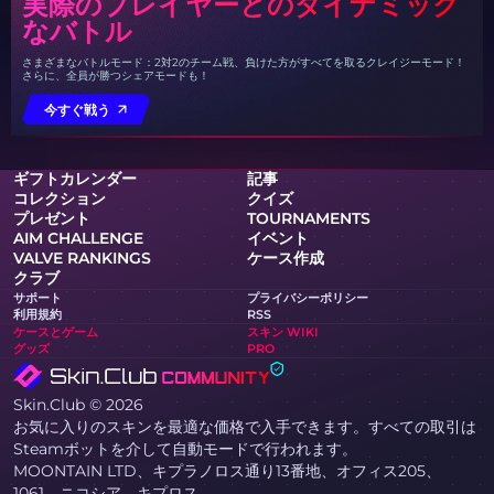
実際のプレイヤーとのダイナミック
なバトル
さまざまなバトルモード：2対2のチーム戦、負けた方がすべてを取るクレイジーモード！
さらに、全員が勝つシェアモードも！
今すぐ戦う
ギフトカレンダー
記事
コレクション
クイズ
プレゼント
TOURNAMENTS
AIM CHALLENGE
イベント
VALVE RANKINGS
ケース作成
クラブ
サポート
プライバシーポリシー
利用規約
RSS
ケースとゲーム
スキン WIKI
グッズ
PRO
Skin.Club © 2026
お気に入りのスキンを最適な価格で入手できます。すべての取引は
Steamボットを介して自動モードで行われます。
MOONTAIN LTD、キプラノロス通り13番地、オフィス205、
1061、ニコシア、キプロス