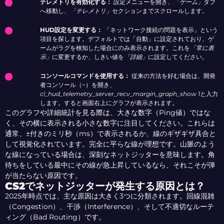
テレメトリを有効化する：
設定メニューを開き、
「ゲーム」
タブ
へ移動し、
「テレメトリ」
セクションまでスクロールします。
HUD設定を変更する：
「ネットワーク接続の問題を表示」という
項目を探します。デフォルトでは「自動」に設定されており、ゲ
ームがラグを検知した場合にのみ表示されます。これを
「常に表
示」
に変更するか、しきい値を
「詳細」
に設定してください。
コンソールコマンドを使用する：
従来の方法を好む場合は、開発
者コンソール（~）を開き、
cl_hud_telemetry_server_recv_margin_graph_show 1
と入力
します。すると画面右上にグラフが表示されます。
このグラフや詳細統計を見る際は、大きな数字（Ping値）ではな
く、その横に表示される小さな数字に注目してください。これらは
通常、±付きのミリ秒（ms）で表示されるか、線のギザギザ具合と
して視覚化されています。完全に平らな線が理想です。山脈のよう
な線になっている場合は、深刻なネットジッターを意味します。角
待ちをしている最中にその線が急上昇しているなら、それこそが弾
が当たらない原因です。
CS2でネットジッターが発生する原因とは？
2025年時点では、主な原因は大きく3つに分類されます。回線混雑
（Congestion）、干渉（Interference）、そして不適切なルーテ
ィング（Bad Routing）です。