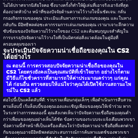
ไม่ได้ปราศจากนิสัยใจคอ ซึ่งบางครั้งก็ทำให้ผู้เล่นที่เอาจริงเอาจังที่สุด
ต้องปวดหัวบ้าง หน้าที่ของปัจจัยด้านความไว้วางใจนั้นชัดเจน: กลั่น
กรองกิจกรรมของคุณ ประเมินเส้นทางการเล่นเกมของคุณ และในทาง
กลับกัน มีอิทธิพลต่อชะตากรรมการเล่นเกมของคุณ เรามาเจาะลึกความ
ซับซ้อนของปัจจัยความไว้วางใจของ CS2 และค้นพบกุญแจสำคัญใน
การบรรลุปัจจัยความไว้วางใจที่เป็นมิตรต่อสิ่งแวดล้อมในคู่มือที่
ครอบคลุมของเรา
จะประเมินปัจจัยความน่าเชื่อถือของคุณใน CS2
ได้อย่างไร
ณ ตอนนี้ การตรวจสอบปัจจัยความน่าเชื่อถือของคุณใน
CS2 โดยตรงยังคงเป็นคุณสมบัติที่เข้าใจยาก อย่างไรก็ตาม
มีวิธีแก้ไขชั่วคราวที่สามารถให้ค่าประมาณคร่าวๆ แก่คุณ
ได้ ก่อนอื่น ตรวจสอบให้แน่ใจว่าคุณได้เปิดใช้งานสถานะไพ
รม์ใน CS2 แล้ว
ต่อไปนี้เป็นเคล็ดลับที่ดี: รวบรวมเพื่อนกลุ่มเล็กๆ เพื่อดำเนินการสืบสวน
ตามล็อบบี้ เริ่มล็อบบี้ของคุณเองและเชิญเพื่อนของคุณให้เข้าร่วม หาก
ในระหว่างการทดลองนี้ คุณสังเกตเห็นว่าปัจจัยความเชื่อถือของคุณต่ำ
กว่าเพื่อนของคุณอย่างเห็นได้ชัด ข้อความของระบบจะแจ้งเตือนพวกเขา
ข้อความนี้ทำหน้าที่เป็นเครื่องเตือนใจว่าปัจจัยความน่าเชื่อถือที่แตกต่าง
กันของคุณอาจมีอิทธิพลต่อประสบการณ์การค้นหาแมตช์ของพวกเขา