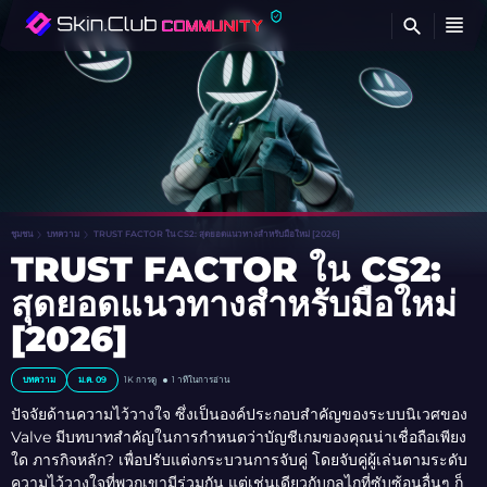
ค้
ชุมชน
บทความ
TRUST FACTOR ใน CS2: สุดยอดแนวทางสำหรับมือใหม่ [2026]
TRUST FACTOR ใน CS2:
สุดยอดแนวทางสำหรับมือใหม่
[2026]
บทความ
ม.ค. 09
1K
การดู
1 าทีในการอ่าน
ปัจจัยด้านความไว้วางใจ ซึ่งเป็นองค์ประกอบสำคัญของระบบนิเวศของ
Valve มีบทบาทสำคัญในการกำหนดว่าบัญชีเกมของคุณน่าเชื่อถือเพียง
ใด ภารกิจหลัก? เพื่อปรับแต่งกระบวนการจับคู่ โดยจับคู่ผู้เล่นตามระดับ
ความไว้วางใจที่พวกเขามีร่วมกัน แต่เช่นเดียวกับกลไกที่ซับซ้อนอื่นๆ ก็