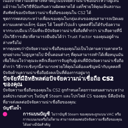
เนื่องจากความแตกต่างที่สำคัญในปัจจัยความน่าเชื่อถือระหว่างผู้เล่น
แม้ว่าจะไม่ใช่วิธีที่ป้องกันความผิดพลาดได้ แต่ก็ช่วยให้คุณเห็นสถานะ
สัมพัทธ์ของปัจจัยความน่าเชื่อถือของคุณใน CS2 ได้
ชุดการทดสอบระหว่างเพื่อนของคุณในกลุ่มเล่นของคุณสามารถเปิดเผย
ความแตกต่างเล็กๆ น้อยๆ ได้ โดยทั่วไปแล้ว บุคคลที่ไม่ได้รับข้อความ
จากระบบมีแนวโน้มที่จะมีปัจจัยความน่าเชื่อถือที่ต่ำกว่า น่าเสียดายที่นี่
เป็นวิธีการเดียวที่สามารถยืนยันได้ว่า Trust Factor ของคุณอยู่ด้าน
ล่างหรือไม่
หากคุณพบว่าปัจจัยความน่าเชื่อถือของคุณไม่เป็นไปตามความคาดหวัง
ทุกอย่างจะไม่สูญหายไป มีขั้นตอนต่างๆ ที่คุณสามารถทำได้เพื่อหนุนมัน
เพื่อให้แน่ใจว่าคุณจะหลีกเลี่ยงการจับคู่กับผู้เล่นที่มีปัจจัยความน่าเชื่อถือ
ต่ำกว่า วิธีการเชิงรุกนี้สามารถช่วยให้คุณไม่ต้องเผชิญหน้ากับบุคคลที่
ปัจจัยด้านความน่าเชื่อถือยังคงเป็นที่ต้องการอยู่มาก
ปัจจัยที่มีอิทธิพลต่อปัจจัยความน่าเชื่อถือ CS2
ของคุณ
ปัจจัยความเชื่อถือของคุณใน CS2 ถูกกำหนดโดยการผสมผสานระหว่าง
องค์ประกอบต่างๆ ในบัญชี Steam และโปรไฟล์ CS ของคุณ นี่คือปัจจัย
ที่อาจส่งผลต่อปัจจัยความน่าเชื่อถือของคุณ:
บัญชีไอน้ำ
การแบนบัญชี
: ไม่ว่าบัญชี Steam ของคุณจะถูกแบน VAC หรือ
การแบนเกมหรือไม่ก็ตาม สามารถส่งผลต่อปัจจัยความเชื่อถือของคุณ
ได้อย่างมีนัยสำคัญ