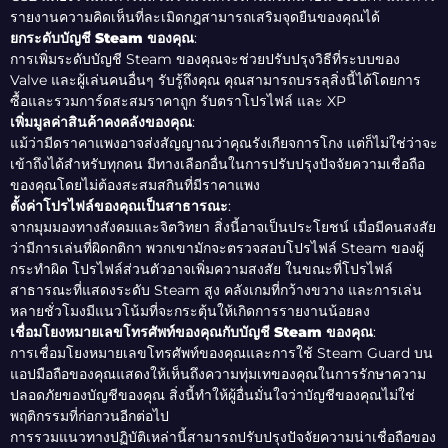
รายงานความคิดเห็นที่ละเมิดกฎสามารถเสริมจุดยืนของคุณได้
ยกระดับบัญชี Steam ของคุณ
:
การเพิ่มระดับบัญชี Steam ของคุณจะช่วยปรับปรุงวิธีที่ระบบของ
Valve และผู้เล่นคนอื่นๆ รับรู้ถึงคุณ คุณสามารถบรรลุสิ่งนี้ได้โดยการ
ซื้อและรวมการ์ดสะสมราคาถูก รับตราโปรไฟล์ และ XP
เพิ่มมูลค่าสินค้าคงคลังของคุณ
:
แม้ว่ามีดราคาแพงอาจส่งสัญญาณว่าคุณรังเกียจการโกง แต่ก็ไม่ใช่ว่าจะ
เข้าถึงได้สำหรับทุกคน มีทางเลือกอื่นในการปรับปรุงปัจจัยความเชื่อถือ
ของคุณโดยไม่ต้องสะสมสกินที่มีราคาแพง
ตั้งค่าโปรไฟล์ของคุณเป็นสาธารณะ
:
จากมุมมองทางสังคมและจิตวิทยา สิ่งนี้อาจเป็นประโยชน์ เมื่อมีคนสงสัย
ว่ามีการเล่นที่ผิดกติกา พวกเขามักจะตรวจสอบโปรไฟล์ Steam ของผู้
กระทำผิด โปรไฟล์ส่วนตัวอาจเพิ่มความสงสัย ในขณะที่โปรไฟล์
สาธารณะที่แสดงระดับ Steam สูง คลังเกมที่กว้างขวาง และการเล่น
หลายชั่วโมงมีแนวโน้มที่จะกระตุ้นให้เกิดการรายงานน้อยลง
เชื่อมโยงหมายเลขโทรศัพท์ของคุณกับบัญชี Steam ของคุณ
:
การเชื่อมโยงหมายเลขโทรศัพท์ของคุณและการใช้ Steam Guard บน
แอปมือถือของคุณแสดงให้เห็นถึงความทุ่มเทของคุณในการรักษาความ
ปลอดภัยของบัญชีของคุณ สิ่งนี้ทำให้ผู้อื่นมั่นใจว่าบัญชีของคุณไม่ใช่
พฤติกรรมที่ก่อกวนอีกต่อไป
การรวมแนวทางปฏิบัติเหล่านี้สามารถปรับปรุงปัจจัยความน่าเชื่อถือของ