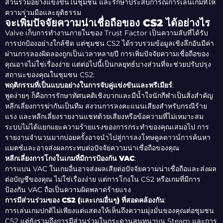
ส่วนร่วมอย่างแข็งขันในชุมชน และรักษาประสบการณ์การเล่นเกมที่ให้
ความร่วมมือและยุติธรรม
จะเพิ่มปัจจัยความน่าเชื่อถือของ CS2 ได้อย่างไร
Valve เก็บการทำงานภายในของ Trust Factor เป็นความลับที่ได้รับ
การปกป้องอย่างใกล้ชิด แต่ชุมชน CS2 ได้รวบรวมข้อมูลเชิงลึกอันมีค่า
ผ่านการลองผิดลองถูกเป็นเวลาหลายปี การเพิ่มปัจจัยความเชื่อถือของ
คุณอาจไม่ใช่เรื่องง่าย แต่ต่อไปนี้เป็นกลยุทธ์บางส่วนที่จะช่วยปรับปรุง
สถานะของคุณในชุมชน CS2:
พฤติกรรมที่เป็นแบบอย่างในการจับคู่แข่งขันและพรีเมียร์
:
พูดง่ายๆ ก็คือการรักษาทัศนคติเชิงบวกและมีน้ำใจนักกีฬาเป็นสิ่งสำคัญ
หลีกเลี่ยงการฆ่ากันเป็นทีม สงวนการลงคะแนนเสียงสำหรับกรณีร้าย
แรง และหลีกเลี่ยงรายงานแชทด้วยเสียงหรือข้อความที่ไม่เหมาะสม
ระบบไม่ได้แยกแยะความร้ายแรงของการกระทำของคุณเสมอไป การ
รายงานจำนวนมากบ่อยครั้งอาจนำไปสู่การลงโทษคูลดาวน์การค้นหา
แมตช์และอาจส่งผลกระทบต่อปัจจัยความน่าเชื่อถือของคุณ
หลีกเลี่ยงการโกงในเกมที่มีการป้องกัน VAC
:
การแบน VAC ในเกมอื่นอาจส่งผลเสียต่อปัจจัยความน่าเชื่อถือและส่งผล
ต่อบัญชีของคุณ ไม่ใช่เรื่องง่าย แต่การโกงใน CS2 หรือเกมที่มีการ
ป้องกัน VAC ถือเป็นความผิดพลาดร้ายแรง
การมีส่วนร่วมของ CS2 (และเกมอื่นๆ) ที่สอดคล้องกัน
:
การเล่นเกมปกติไม่เพียงแต่แสดงให้เห็นถึงความมุ่งมั่นของคุณต่อชุมชน
CS2 แต่ยังรวมถึงการมีส่วนร่วมในกระดานสนทนาบน Steam และการ