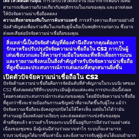
เตะโหวตต่อต้านคุณ
: การได้รับโหวตเตะจำนวนมากจากเพื่อนร่วมทีม
สามารถเพิ่มความกังวลเกี่ยวกับพฤติกรรมในเกมของคุณ และอาจส่งผล
ให้ปัจจัยความน่าเชื่อถือลดลง
ความเสียหายของทีมในการค้นหาแมตช์
: การสร้างความเสียหายอย่างมี
นัยสำคัญต่อเพื่อนร่วมทีมในเกมจับคู่นั้นถือเป็นพฤติกรรมก่อกวน ซึ่งอาจ
ส่งผลเสียต่อปัจจัยความน่าเชื่อถือของคุณ
สิ่งเหล่านี้เป็นปัจจัยสำคัญที่ต้องคำนึงถึงหากคุณต้องการ
รักษาหรือปรับปรุงปัจจัยความน่าเชื่อถือใน CS2 การเป็นผู้
เล่นเชิงบวกและให้ความร่วมมือในขณะที่หลีกเลี่ยงการแบน
และรายงานเชิงลบเป็นสิ่งสำคัญสำหรับปัจจัยความน่าเชื่อถือ
ที่สูงขึ้นและประสบการณ์การเล่นเกมที่สนุกสนานยิ่งขึ้น
เปิดตัวปัจจัยความน่าเชื่อถือใน CS2
ปัจจัยด้านความน่าเชื่อถือคือการจัดอันดับที่สำคัญภายในระบบนิเวศของ
CS2 ซึ่งส่งผลต่อวิธีที่ระบบประเมินผู้เล่นแต่ละคน การประเมินนี้ส่งผล
โดยตรงต่อประสบการณ์การเล่นเกมของคุณ โดยมีปัจจัยความน่าเชื่อถือ
ที่สูงกว่าซึ่งจะช่วยป้องกันการเผชิญหน้าที่อาจเกิดขึ้นกับผู้โกง แม้ว่า
ปัจจัยความเชื่อถือจะยังคงถูกปกปิดไม่ให้ใครเห็น แต่มั่นใจได้ว่ามัน
ทำงานอยู่เบื้องหลังอย่างเงียบๆ และส่งผลต่อการแข่งขันของคุณ
ท้ายที่สุดแล้ว ความสำเร็จของระบบนี้ขึ้นอยู่กับการมีส่วนร่วมอย่างต่อ
เนื่องของชุมชน ยิ่งผู้เล่นมีส่วนร่วมมากเท่าไร ระบบก็จะสามารถ
รวบรวมข้อมูลได้มากขึ้นเท่านั้น และยิ่งสามารถจับคู่ผู้เล่นได้แม่นยำมาก