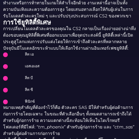
ทำงานหรือการท้าทายในเกมให้สำเร็จอีกด้วย งานเหล่านี้อาจเป็นทั้ง
ความบันเทิงและความต้องการสูง โดยเสนอทางเลือกให้กับผู้เล่นในการ
รับโมเดลตัวละครใหม่ ๆ และปรับปรุงประสบการณ์ CS2 ของพวกเขา
การใช้ยูทิลิตี้พิเศษ
การเปลี่ยนโมเดลตัวละครของคุณใน CS2 กลายเป็นเรื่องง่ายอย่างน่าทึ่ง
ต้องขอบคุณยูทิลิตี้พิเศษที่ออกแบบมาเพื่อจุดประสงค์นี้ ยูทิลิตี้เหล่านี้เปิด
ประตูสู่โลกแห่งการปรับแต่งโดยให้การเข้าถึงตัวละครที่หลากหลาย
ปัจจุบันมีโมเดลอักขระห้าแบบให้เลือกใช้งานผ่านอินเทอร์เฟซยูทิลิตี้:
ลีท เอ
เอสเอเอส
ลีท บี
ลีท ซี
ฟีนิกซ์
หมายเหตุสำคัญที่ต้องจำไว้ก็คือ ตัวละคร SAS มีให้สำหรับผู้ต่อต้านการ
ก่อการร้ายโดยเฉพาะ ในขณะที่ตัวเลือกอื่นๆ ทั้งหมดสามารถเข้าถึงได้
สำหรับผู้ก่อการร้าย ความแตกต่างนี้สะท้อนให้เห็นในไดเร็กทอรี
โฟลเดอร์ที่มีไฟล์: “
tm_phoenix
” สำหรับผู้ก่อการร้าย และ “
ctm_sas
”
สำหรับผู้ต่อต้านการก่อการร้าย