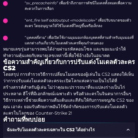
“
sv_precacheinfo
” เพื่อเข้าถึงรายการดัชนีโมเดลทั้งหมดเพื่อความ
สะดวกในการเลือก
“
ent_fire !self addoutput «modelscale»
” เพื่อปรับขนาดของตัว
ละคร โดยอนุญาตให้ใช้โมเดลที่ใหญ่ขึ้นหรือเล็กลง
“
บุคคลที่สาม
” เพื่อเปิดใช้งานมุมมองกล้องบุคคลที่สามสำหรับมุมมองที่
แตกต่างกันเกี่ยวกับโมเดลตัวละครที่คุณกำหนดเอง
หมายเลขรุ่นสามารถพบได้ง่ายผ่านรหัสคอนโซล และขอแนะนำให้
ทำความคุ้นเคยกับหมายเลขเหล่านี้เพื่อใช้อ้างอิงในอนาคต
ข้อความสำคัญเกี่ยวกับการปรับแต่งโมเดลตัวละคร
CS2
โดยสรุป การสำรวจวิธีการเปลี่ยนโมเดลของผู้เล่นใน CS2 แสดงให้เห็น
ว่าการปรับแต่งโมเดลตัวละครจะเปิดโลกแห่งความเป็นไปได้ที่
สร้างสรรค์สำหรับผู้เล่น ไม่ว่าคุณจะปรารถนาที่จะแปลงร่างเป็นไก่
ประหลาด ฮีโร่ที่มีเอกลักษณ์เฉพาะตัว หรือตัวละครในจินตนาการอื่นๆ
วิธีการเหล่านี้ช่วยเพิ่มความตื่นเต้นและสีสันให้กับการผจญภัย CS2 ของ
คุณ เอาล่ะ ยอมรับศักยภาพอันไร้ขีดจำกัดของการปรับแต่งโมเดลตัว
ละครในโลกของ Counter-Strike 2!
คำถามที่พบบ่อย
ฉันจะรับโมเดลตัวละครเฉพาะใน CS2 ได้อย่างไร