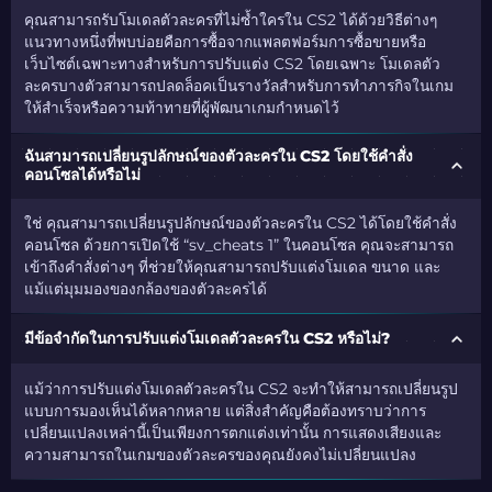
คุณสามารถรับโมเดลตัวละครที่ไม่ซ้ำใครใน CS2 ได้ด้วยวิธีต่างๆ
แนวทางหนึ่งที่พบบ่อยคือการซื้อจากแพลตฟอร์มการซื้อขายหรือ
เว็บไซต์เฉพาะทางสำหรับการปรับแต่ง CS2 โดยเฉพาะ โมเดลตัว
ละครบางตัวสามารถปลดล็อคเป็นรางวัลสำหรับการทำภารกิจในเกม
ให้สำเร็จหรือความท้าทายที่ผู้พัฒนาเกมกำหนดไว้
ฉันสามารถเปลี่ยนรูปลักษณ์ของตัวละครใน CS2 โดยใช้คำสั่ง
คอนโซลได้หรือไม่
ใช่ คุณสามารถเปลี่ยนรูปลักษณ์ของตัวละครใน CS2 ได้โดยใช้คำสั่ง
คอนโซล ด้วยการเปิดใช้ “sv_cheats 1” ในคอนโซล คุณจะสามารถ
เข้าถึงคำสั่งต่างๆ ที่ช่วยให้คุณสามารถปรับแต่งโมเดล ขนาด และ
แม้แต่มุมมองของกล้องของตัวละครได้
มีข้อจำกัดในการปรับแต่งโมเดลตัวละครใน CS2 หรือไม่?
แม้ว่าการปรับแต่งโมเดลตัวละครใน CS2 จะทำให้สามารถเปลี่ยนรูป
แบบการมองเห็นได้หลากหลาย แต่สิ่งสำคัญคือต้องทราบว่าการ
เปลี่ยนแปลงเหล่านี้เป็นเพียงการตกแต่งเท่านั้น การแสดงเสียงและ
ความสามารถในเกมของตัวละครของคุณยังคงไม่เปลี่ยนแปลง