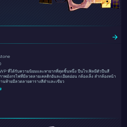
stone
0
P ที่ได้รับความนิยมและหายากที่สุดชิ้นหนึ่ง ปืนไรเฟิลมีตัวปืนสี
าพมังกรไฟที่มีลวดลายเคลติกอันละเอียดอ่อน กล้องเล็ง ลำกล้องหน้า
านท้ายมีลวดลายตารางสีดำและเขียว
ง