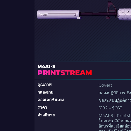
M4A1-S
PRINTSTREAM
คุณภาพ
Covert
กล่องเกม
กล่องปฏิบัติการ
คอลเลกชันเกม
ชุดสะสมปฏิบัติก
ราคา
$192 – $663
คำอธิบาย
M4A1-S | Printst
โดดเด่น สีดำปกคล
อักษรที่ละเอียดอ่