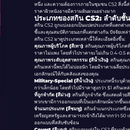
หนึ่ง และความต้องการภายในชุมชน CS2 สิ่งนี้ส
ราคาผิวหนังอาจมีความผันผวนอย่างมาก
ประเภทของสกิน CS2: ลำดับช
สกิน CS2 ถูกแบ่งออกเป็นแปดประเภทที่แตกต่าง
ชี้และคุณสมบัติภายนอกที่แตกต่างกัน ปัจจัยเ
สกิน CS2 มาดูประเภทเหล่านี้ให้ละเอียดยิ่งขึ้น:
คุณภาพผู้บริโภค (สีเทา)
: สกินคุณภาพผู้บริโภคที
ราคาไม่แพง โดยทั่วไปราคาจะไม่เกิน 0.4-0.5 ดอ
คุณภาพระดับอุตสาหกรรม (สีน้ำเงิน)
: สกินคุณ
สกินเหล่านี้พบได้ไม่บ่อยนัก โดยมีราคาเฉลี่ยปร
เอกลักษณ์ให้กับคลังแสงของคุณ
Military-Special (สีน้ำเงิน)
: ประเภทนี้ระบุด้ว
กว่าเล็กน้อย โดยทั่วไปมีราคาสูงกว่า $1 สกินเหล
ที่ถูกจำกัด (สีม่วง)
: สกินที่ถูกจำกัด ซึ่งแสดงด้ว
พวกเขามีการออกแบบที่เป็นเอกลักษณ์มากขึ้นแ
จำแนกประเภท (สีชมพู)
: สกินจำแนกประเภทซึ่งม
เหรียญสหรัฐและสามารถเข้าถึงได้มากกว่า 50 เห
ออกแบบที่สลับซับซ้อน
Covert (สีแดง)
: สกินแอบแฝงใน CS2 ที่ระบุด้ว