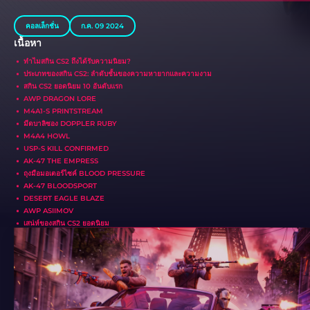
คอลเล็กชั่น
ก.ค. 09 2024
เนื้อหา
ทำไมสกิน CS2 ถึงได้รับความนิยม?
ประเภทของสกิน CS2: ลำดับชั้นของความหายากและความงาม
สกิน CS2 ยอดนิยม 10 อันดับแรก
AWP DRAGON LORE
M4A1-S PRINTSTREAM
มีดบาลิซอง DOPPLER RUBY
M4A4 HOWL
USP-S KILL CONFIRMED
AK-47 THE EMPRESS
ถุงมือมอเตอร์ไซค์ BLOOD PRESSURE
AK-47 BLOODSPORT
DESERT EAGLE BLAZE
AWP ASIIMOV
เสน่ห์ของสกิน CS2 ยอดนิยม