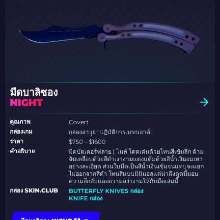
มีดบาลิซอง
NIGHT
คุณภาพ
Covert
กล่องเกม
กล่องอาวุธ “ปฏิบัติการเบรกเอาต์”
ราคา
$750 – $1600
คำอธิบาย
มีดบัตเตอร์ฟลาย | ไนท์ โดดเด่นด้วยโทนสีเข้มลึก ด้าม
จับเคลือบด้วยสีดำเงางามแต่งแต้มด้วยสีน้ำเงินอมเทา
อย่างละเอียด ส่วนใบมีดเป็นสีน้ำเงินเข้มจนแทบจะแยก
ไม่ออกจากสีดำ โทนสีแบบมินิมอลแต่น่าดึงดูดนี้มอบ
ความลึกลับและความสง่างามให้กับมีดเล่มนี้
กล่อง SKIN.CLUB
BUTTERFLY KNIVES กล่อง
KNIFE กล่อง