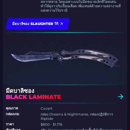
หลากหลาย โดยเฉพาะบนใบมีดขนาดเล็กที่โดดเด่น
ทำให้ดูราวกับเปื้อนเลือด เพิ่มเสน่ห์ด้วยความสง่างามที่
แฝงความไร้ปรานี
มีดบาลิซอง SLAUGHTER วิกิ
มีดบาลิซอง
BLACK LAMINATE
คุณภาพ
Covert
กล่องเกม
กล่อง Dreams & Nightmares, กล่องปฏิบัติการ
Riptide
ราคา
$800 - $1,176
คำอธิบาย