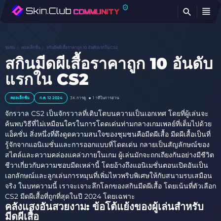
ค้
ชุมชน
คอลเล็กชั่น
สกินมีดผีเสื้อราคาถูก 10 อันดับแรกใน CS2
สกินมีดผีเสื้อราคาถูก 10 อันดับ
แรกใน CS2
คอลเล็กชั่น
ก.ค. 12 2024
3K
การดู
1 าทีในการอ่าน
จักรวาล CS2 เป็นจักรวาลที่เติบโตบนความเป็นเอกเทศ โดยที่ผู้เล่นจะ
ค้นพบวิธีที่ไม่เหมือนใครในการโดดเด่นท่ามกลางเกมเพลย์ที่เต็มไปด้วย
แอ็คชั่น สิ่งหนึ่งที่ดึงดูดความสนใจของชุมชนคือมีดผีเสื้อ มีดผีเสื้อเป็นที่
รู้จักจากแอนิเมชั่นและการออกแบบที่โดดเด่น กลายเป็นสัญลักษณ์ของ
สไตล์และความคล่องแคล่วภายในเกม ผู้เล่นมักจะถกเถียงกันอย่างมีชีวิต
ชีวาเกี่ยวกับความชอบมีดเหล่านี้ โดยอ้างถึงแอนิเมชั่นตอนเปิดอันเป็น
เอกลักษณ์และลูกเล่นการหมุนที่เพิ่มไหวพริบพิเศษให้กับสนามรบเสมือน
จริง ในบทความนี้ เราจะเจาะลึกโลกของสกินมีดผีเสื้อ โดยเน้นที่ตัวเลือก
CS2 มีดผีเสื้อที่ถูกที่สุดในปี 2024 โดยเฉพาะ
คลังแสงอันสวยงาม: ข้อโต้แย้งของผู้เล่นสำหรับ
มีดผีเสื้อ