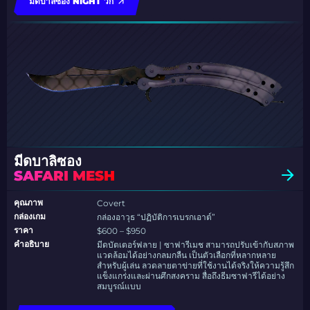
มีดบาลิซอง NIGHT วิกิ
มีดบาลิซอง
SAFARI MESH
คุณภาพ
Covert
กล่องเกม
กล่องอาวุธ “ปฏิบัติการเบรกเอาต์”
ราคา
$600 – $950
คำอธิบาย
มีดบัตเตอร์ฟลาย | ซาฟารีเมช สามารถปรับเข้ากับสภาพ
แวดล้อมได้อย่างกลมกลืน เป็นตัวเลือกที่หลากหลาย
สำหรับผู้เล่น ลวดลายตาข่ายที่ใช้งานได้จริงให้ความรู้สึก
แข็งแกร่งและผ่านศึกสงคราม สื่อถึงธีมซาฟารีได้อย่าง
สมบูรณ์แบบ