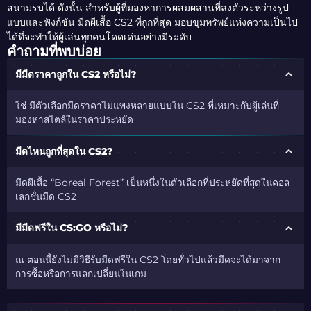
สนามรบได้ ดังนั้น สำหรับผู้ที่มองหาการผสมผสานที่ลงตัวระหว่างรูป
แบบและฟังก์ชัน มีดผีเสื้อ CS2 ที่ถูกที่สุด มอบขุมทรัพย์แห่งความเป็นไป
ได้ที่จะทำให้ผู้เล่นทุกคนโดดเด่นอย่างมีระดับ
คำถามที่พบบ่อย
มีมีดราคาถูกใน CS2 หรือไม่?
ใช่ มีตัวเลือกมีดราคาไม่แพงหลายแบบใน CS2 ที่เหมาะกับผู้เล่นที่
มองหาสไตล์ในราคาประหยัด
มีดไหนถูกที่สุดใน CS2?
มีดผีเสื้อ “Boreal Forest” เป็นหนึ่งในตัวเลือกที่ประหยัดที่สุดในคอล
เลกชั่นมีด CS2
มีมีดฟรีใน CS:GO หรือไม่?
ณ ตอนนี้ยังไม่มีวิธีรับมีดฟรีใน CS2 โดยทั่วไปแล้วมีดจะได้มาจาก
การซื้อหรือการแลกเปลี่ยนในเกม