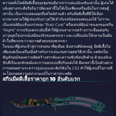
ความคลั่งไคล้มีดผีเสื้อของชุมชนมีมากกว่าแค่แอนิเมชันเท่านั้น ผู้เล่นโต้
แย้งอย่างกระตือรือร้นว่ามีดเหล่านี้ไม่ได้เป็นเพียงเครื่องมือในการต่อสู้
เท่านั้น เป็นการแสดงออกถึงสไตล์ส่วนตัว สกินมีดผีเสื้อที่มีให้เลือก
มากมายช่วยให้ผู้เล่นปรับอาวุธให้เข้ากับรสนิยมของตนเองได้ ไม่ว่าจะ
เป็นเสน่ห์อันแข็งแกร่งของ “Rust Coat” หรือเสน่ห์อันน่าขนลุกของสกิน
“Night” การปรับแต่งระดับนี้ทำให้ผู้เล่นสามารถสร้างการเชื่อมต่อกับ
อาวุธยุทโธปกรณ์เสมือนจริงของพวกเขา และเปลี่ยนมันให้กลายเป็นผืน
ผ้าใบที่พวกเขาวาดภาพตัวตนของพวกเขา
ในขณะที่ผู้เล่นเข้าสู่การสนทนาที่ดุเดือด ฉันทามติยังคงอยู่: มีดผีเสื้อไม่
เพียงแต่เป็นเครื่องมือสำหรับการเล่นเกมทางยุทธวิธีเท่านั้น แต่ยังเป็น
สัญลักษณ์ของความคิดสร้างสรรค์และความซับซ้อนอีกด้วย ด้วยแอนิเม
ชั่นที่เป็นเอกลักษณ์และการออกแบบที่ปรับแต่งได้ มีดเหล่านี้เป็นตัวอย่าง
การผสมผสานระหว่างรูปแบบและฟังก์ชันใน CS2 ทำให้ผู้เล่นมีโอกาสที่
จะโอบกอดความสง่างามแม้ในราคาประหยัด
สกินมีดผีเสื้อราคาถูก 10 อันดับแรก