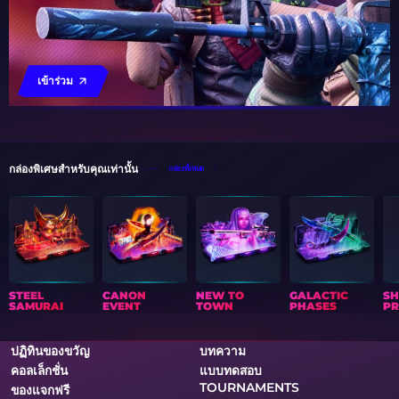
เข้าร่วม
กล่องพิเศษสำหรับคุณเท่านั้น
กล่องทั้งหมด
STEEL
CANON
NEW TO
GALACTIC
S
SAMURAI
EVENT
TOWN
PHASES
PR
ปฏิทินของขวัญ
บทความ
คอลเล็กชั่น
แบบทดสอบ
TOURNAMENTS
ของแจกฟรี