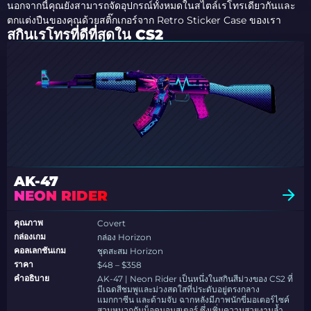
นอกจากนี้คุณยังสามารถจัดอุปกรณ์ทั้งหมดในสไตล์เรโทรเดียวกันและ
ตกแต่งปืนของคุณด้วยสติ๊กเกอร์จาก Retro Sticker Case ของเรา
สกินเรโทรที่ดีที่สุดใน CS2
AK-47
NEON RIDER
คุณภาพ
Covert
กล่องเกม
กล่อง Horizon
คอลเลกชันเกม
ชุดสะสม Horizon
ราคา
$48 – $358
คำอธิบาย
AK-47 | Neon Rider เป็นหนึ่งในสกินสีม่วงของ CS2 ที่
มีเฉดสีชมพูและม่วงสดใสที่ประดับอยู่ตรงกลาง
แมกกาซีน และด้ามจับ ฉากหลังมีภาพนักขี่มอเตอร์ไซค์
สวมหมวกกันน็อคมอนสเตอร์ ซึ่งเพิ่มความสวยงามล้ำ