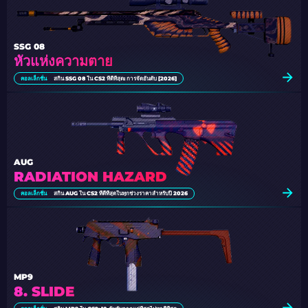
SSG 08
หัวแห่งความตาย
คอลเล็กชั่น
สกิน SSG 08 ใน CS2 ที่ดีที่สุด: การจัดอันดับ [2026]
AUG
RADIATION HAZARD
คอลเล็กชั่น
สกิน AUG ใน CS2 ที่ดีที่สุดในทุกช่วงราคาสําหรับปี 2026
MP9
8. SLIDE