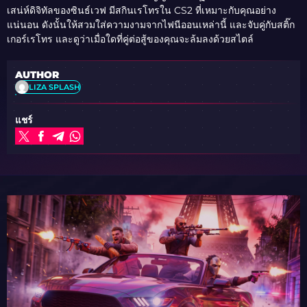
เสน่ห์ดิจิทัลของซินธ์เวฟ มีสกินเรโทรใน CS2 ที่เหมาะกับคุณอย่าง
แน่นอน ดังนั้นให้สวมใส่ความงามจากไฟนีออนเหล่านี้ และจับคู่กับสติ๊ก
เกอร์เรโทร และดูว่าเมื่อใดที่คู่ต่อสู้ของคุณจะล้มลงด้วยสไตล์
AUTHOR
LIZA SPLASH
แชร์