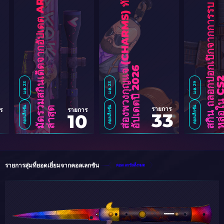
ส
กิ
น
ถ
ล
อ
ก
อ
ก
เ
ปิ
ก
จ
า
ก
ก
า
ร
ร
บ
ร
อ
ย
เ
ย
อ
ะ
แ
ต่
ยั
ง
ห
ล่
อ
ใ
น
C
S
ส่
อ
ง
พ
ว
ง
กุ
ญ
แ
จ
(
C
H
A
R
M
S
)
ทั้
ง
ห
ม
ด
ใ
น
C
S
2
อั
ป
เ
ด
ต
ปี
2
0
2
มั
ด
ร
ม
ส
กิ
น
เ
ด็
ด
จ
า
ก
อั
ป
เ
ด
ต
A
R
M
O
R
Y
ใ
ห
ม่
ล่
า
สุ
6
ม.ค. 23
ม.ค. 23
ม.ค. 29
รายการ
คอลเล็กชั่น
ว
ด
คอลเล็กชั่น
คอลเล็กชั่น
ร
รายการ
33
10
รายการสุ่มที่ยอดเยี่ยมจากคอลเลกชัน
คอลเลกชันทั้งหมด