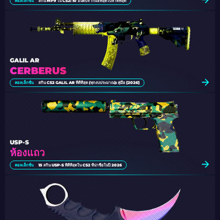
คอลเล็กชั่น
สกิน MP9 ใน CS2: 10 อันดับจากแย่ที่สุดไปหาดีที่สุด
GALIL AR
CERBERUS
คอลเล็กชั่น
สกิน CS2 GALIL AR ที่ดีที่สุด (ทุกงบประมาณ): คู่มือ [2026]
USP-S
ห้องแถว
คอลเล็กชั่น
15 สกิน USP-S ที่ดีที่สุดใน CS2 ที่น่าซื้อในปี 2026