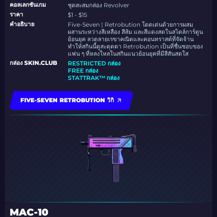
คอลเลกชันเกม
ชุดสะสมกล่อง Revolver
ราคา
$1 - $15
คำอธิบาย
Five-Seven | Retrobution โดดเด่นด้วยการผสม
ผสานระหว่างสีเหลือง สีส้ม และสีแดงสดในสไตล์การ์ตูน
ย้อนยุค ลวดลายเรขาคณิตและคอนทราสต์ที่จัดจ้าน
ทำให้สกินนี้ดูสะดุดตา Retrobution เป็นที่ชื่นชอบของ
แฟน ๆ ที่หลงใหลในสกินแนวย้อนยุคที่มีสีสันสดใส
กล่อง SKIN.CLUB
RESTRICTED กล่อง
FREE กล่อง
STATTRAK™ กล่อง
FIVE-SEVEN RETROBUTION วิกิ
MAC-10