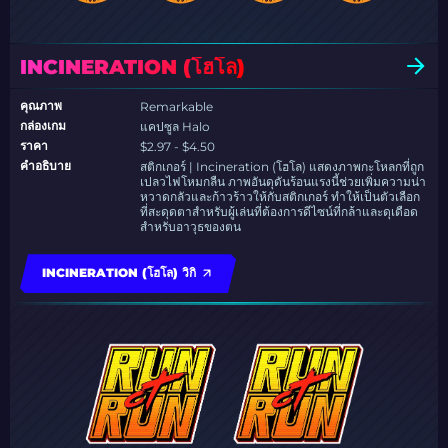
INCINERATION (โฮโล)
คุณภาพ
Remarkable
กล่องเกม
แคปซูล Halo
ราคา
$2.97 - $4.50
คำอธิบาย
สติกเกอร์ | Incineration (โฮโล) แสดงภาพกะโหลกที่ถูก
เปลวไฟโหมกลืน ภาพอันดุดันร้อนแรงนี้ช่วยเพิ่มความน่า
หวาดกลัวและก้าวร้าวให้กับสติกเกอร์ ทำให้เป็นตัวเลือก
ที่สะดุดตาสำหรับผู้เล่นที่ต้องการดีไซน์ที่กล้าและดุเดือด
สำหรับอาวุธของตน
INCINERATION (โฮโล) วิกิ