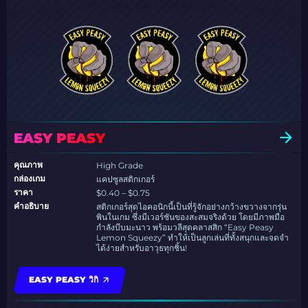
EASY PEASY
คุณภาพ
High Grade
กล่องเกม
แคปซูลสติกเกอร์
ราคา
$0.40 – $0.75
คำอธิบาย
สติกเกอร์สุดไอคอนิกนี้เป็นที่รู้จักอย่างกว้างขวางจากรุ่น
พินในเกม ซึ่งมีเวอร์ชันของสะสมจริงด้วย โดยมีภาพมือ
กำลังบีบมะนาว พร้อมวลีสุดคลาสสิก “Easy Peasy
Lemon Squeezy” ทำให้เป็นลูกเล่นที่ทั้งสนุกและจดจำ
ได้ง่ายสำหรับอาวุธทุกชิ้น!
EASY PEASY วิกิ