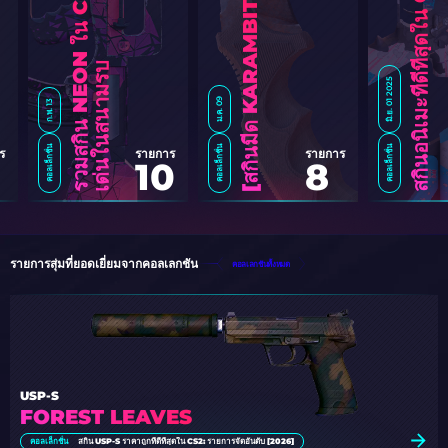
บ
มิ.ย. 01 2025
ม.ค. 09
ก.พ. 13
คอลเล็กชั่น
คอลเล็กชั่น
คอลเล็กชั่น
ร
รายการ
รายการ
10
8
ส
กิ
น
มี
ด
K
A
R
A
M
B
I
T
ที่
ถู
ก
ที่
สุ
ด
ใ
น
C
S
2
[
2
0
2
รายการสุ่มที่ยอดเยี่ยมจากคอลเลกชัน
คอลเลกชันทั้งหมด
USP-S
FOREST LEAVES
คอลเล็กชั่น
สกิน USP-S ราคาถูกที่ดีที่สุดใน CS2: รายการจัดอันดับ [2026]