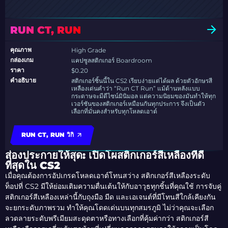
RUN CT, RUN
คุณภาพ
High Grade
กล่องเกม
แคปซูลสติกเกอร์ Boardroom
ราคา
$0.20
คำอธิบาย
สติกเกอร์ชิ้นนี้ใน CS2 เรียบง่ายแต่ได้ผล ด้วยตัวอักษรสี
เหลืองเด่นคำว่า “Run CT Run” แม้ด้านหลังแบบ
กระดาษจะมีดีไซน์มินิมอล แต่ความนิยมของมันทำให้ทุก
เวอร์ชันของสติกเกอร์เหมือนกันทุกประการ จึงเป็นตัว
เลือกที่มั่นคงสำหรับทุกโหลดเอาต์
RUN CT, RUN วิกิ
ส่องประกายให้สุด: เปิดโผสติกเกอร์สีเหลืองที่ดี
ที่สุดใน CS2
เมื่อคุณต้องการอัปเกรดโหลดเอาต์โทนสว่าง สติกเกอร์สีเหลืองระดับ
ท็อปที่ CS2 มีให้ย่อมเติมความตื่นเต้นให้กับอาวุธทุกชิ้นที่คุณใช้ การจับคู่
สติกเกอร์สีเหลืองเหล่านี้กับถุงมือ มีด และเอเจนต์ที่มีโทนสีใกล้เคียงกัน
จะยกระดับภาพรวม ทำให้คุณโดดเด่นบนทุกสมรภูมิ ไม่ว่าคุณจะเลือก
ลวดลายระดับพรีเมียมสะดุดตาหรือทางเลือกที่คุ้มค่ากว่า สติกเกอร์สี