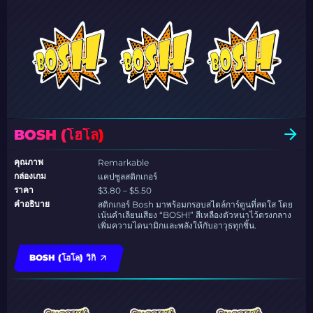
BOSH (โฮโล)
คุณภาพ
Remarkable
กล่องเกม
แคปซูลสติกเกอร์
ราคา
$3.80 – $5.50
คำอธิบาย
สติกเกอร์ Bosh มาพร้อมกรอบสไตล์การ์ตูนที่สดใส โดย
เน้นคำเลียนเสียง “BOSH!” สีเหลืองตัวหนาไว้ตรงกลาง
เพิ่มความไดนามิกและพลังให้กับอาวุธทุกชิ้น.
BOSH (โฮโล) วิกิ