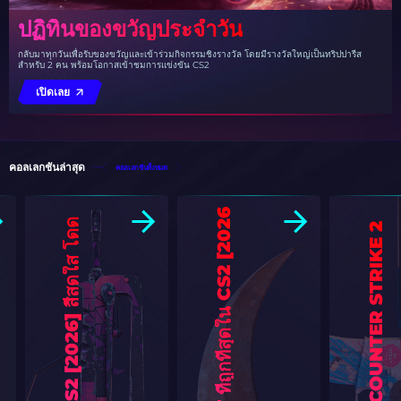
ปฏิทินของขวัญประจำวัน
กลับมาทุกวันเพื่อรับของขวัญและเข้าร่วมกิจกรรมชิงรางวัล โดยมีรางวัลใหญ่เป็นทริปปารีส
สำหรับ 2 คน พร้อมโอกาสเข้าชมการแข่งขัน CS2
เปิดเลย
คอลเลกชันล่าสุด
คอลเลกชันทั้งหมด
6
]
ร
ว
ม
ส
กิ
น
N
E
O
N
ใ
น
C
S
2
[
2
0
2
6
]
สี
ส
ด
ใ
ส
โ
ด
ด
เ
ด่
น
ใ
น
ส
น
า
ม
ร
สกินอนิเมะที่ดีที่สุดใน COUNTER STRIKE 2