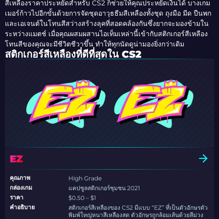
สีเหลืองราคาประหยัดสำหรับ CS2 ก็ช่วยให้คุณประหยัดเงินได้ บางเกม
เมอร์ก้าวไปอีกขั้นด้วยการจัดชุดอาวุธธีมสีเหลืองทั้งชุด ถุงมือ มีด ปืนพก
และเอเจนต์ในโทนสีสว่างสร้างลุคที่สอดคล้องกันซึ่งยากจะมองข้ามใน
ระหว่างแมตช์ เมื่อคุณผสมผสานไอเท็มเหล่านี้เข้ากับสติกเกอร์สีเหลือง
โทนสีของคุณจะมีชีวิตชีวาขึ้น ทำให้ทุกนัดดูน่ามองยิ่งกว่าเดิม
สติกเกอร์สีเหลืองที่ดีที่สุดใน CS2
EZ
คุณภาพ
High Grade
กล่องเกม
แคปซูลสติกเกอร์ชุมชน 2021
ราคา
$0.50 – $1
คำอธิบาย
สติกเกอร์สีเหลืองของ CS2 มีแบบ “EZ” ที่เป็นตัวอักษรตัว
พิมพ์ใหญ่หนาสีเหลืองสด ตัวอักษรถูกล้อมเส้นด้วยสีม่วง