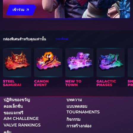
เข้าร่วม
กล่องพิเศษสำหรับคุณเท่านั้น
กล่องทั้งหมด
STEEL
CANON
NEW TO
GALACTIC
S
SAMURAI
EVENT
TOWN
PHASES
PR
ปฏิทินของขวัญ
บทความ
คอลเล็กชั่น
แบบทดสอบ
TOURNAMENTS
ของแจกฟรี
AIM CHALLENGE
กิจกรรม
VALVE RANKINGS
การสร้างกล่อง
คลับ