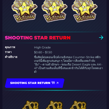
SHOOTING STAR RETURN
คุณภาพ
High Grade
ราคา
$0.60 – $1.50
คำอธิบาย
ซื่อสัตย์ต่อคอนเซ็ปต์เกมยิงของ Counter-Strike สติก
เกอร์นี้เพิ่มลูกเล่นสนุก ๆ โดยมีดาวสีเหลืองสดกำลัง
“ยิง”—ตามตัวอักษร—ขณะถือ Desert Eagle และ AK-
47 เป็นส่วนเติมเต็มที่ขี้เล่นแต่เข้ากันได้ดีกับทุกโหลดเอา
ต์!
SHOOTING STAR RETURN วิกิ