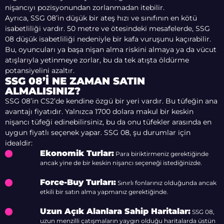
nişancıyı pozisyonundan zorlanmadan itebilir.
Ayrıca, SSG 08’in düşük bir ateş hızı ve sınıfının en kötü
isabetliliği vardır. 50 metre ve ötesindeki mesafelerde, SSG
08 düşük isabetliliği nedeniyle bir kafa vuruşunu kaçırabilir.
Bu, oyuncuları ya başa nişan alma riskini almaya ya da vücut
atışlarıyla yetinmeye zorlar, bu da tek atışta öldürme
potansiyelini azaltır.
SSG 08’I NE ZAMAN SATIN
ALMALISINIZ?
SSG 08’in CS2’de kendine özgü bir yeri vardır. Bu tüfeğin ana
avantajı fiyatıdır. Yalnızca 1700 dolara makul bir keskin
nişancı tüfeği edinebilirsiniz, bu da onu tüfekler arasında en
uygun fiyatlı seçenek yapar. SSG 08, şu durumlar için
idealdir:
Ekonomik Turlar:
Para biriktirmeniz gerektiğinde
ancak yine de bir keskin nişancı seçeneği istediğinizde.
Force-Buy Turları:
Sınırlı fonlarınız olduğunda ancak
etkili bir satın alma yapmanız gerektiğinde.
Uzun Açık Alanlara Sahip Haritalar:
SSG 08,
uzun menzilli çatışmaların yaygın olduğu haritalarda üstün