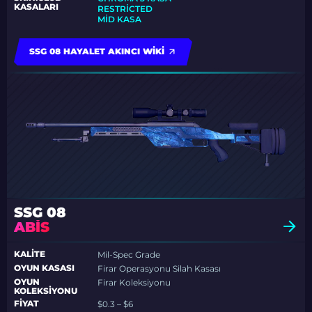
KASALARI
RESTRİCTED
MİD KASA
SSG 08 HAYALET AKINCI WIKI
SSG 08
ABIS
KALITE
Mil-Spec Grade
OYUN KASASI
Firar Operasyonu Silah Kasası
OYUN
Firar Koleksiyonu
KOLEKSIYONU
FIYAT
$0.3 – $6