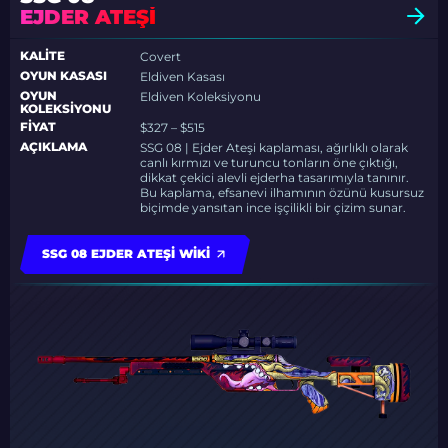
EJDER ATEŞI
KALITE
Covert
OYUN KASASI
Eldiven Kasası
OYUN
Eldiven Koleksiyonu
KOLEKSIYONU
FIYAT
$327 – $515
AÇIKLAMA
SSG 08 | Ejder Ateşi kaplaması, ağırlıklı olarak
canlı kırmızı ve turuncu tonların öne çıktığı,
dikkat çekici alevli ejderha tasarımıyla tanınır.
Bu kaplama, efsanevi ilhamının özünü kusursuz
biçimde yansıtan ince işçilikli bir çizim sunar.
SSG 08 EJDER ATEŞI WIKI