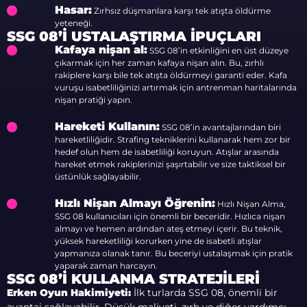
Hasar:
Zırhsız düşmanlara karşı tek atışta öldürme
yeteneği.
SSG 08’I USTALAŞTIRMA İPUÇLARI
Kafaya nişan al:
SSG 08’in etkinliğini en üst düzeye
çıkarmak için her zaman kafaya nişan alın. Bu, zırhlı
rakiplere karşı bile tek atışta öldürmeyi garanti eder. Kafa
vuruşu isabetliliğinizi artırmak için antrenman haritalarında
nişan pratiği yapın.
Hareketi Kullanın:
SSG 08’in avantajlarından biri
hareketliliğidir. Strafing tekniklerini kullanarak hem zor bir
hedef olun hem de isabetliliği koruyun. Atışlar arasında
hareket etmek rakiplerinizi şaşırtabilir ve size taktiksel bir
üstünlük sağlayabilir.
Hızlı Nişan Almayı Öğrenin:
Hızlı Nişan Alma,
SSG 08 kullanıcıları için önemli bir beceridir. Hızlıca nişan
almayı ve hemen ardından ateş etmeyi içerir. Bu teknik,
yüksek hareketliliği korurken yine de isabetli atışlar
yapmanıza olanak tanır. Bu beceriyi ustalaşmak için pratik
yaparak zaman harcayın.
SSG 08’I KULLANMA STRATEJILERI
Erken Oyun Hakimiyeti:
İlk turlarda SSG 08, önemli bir