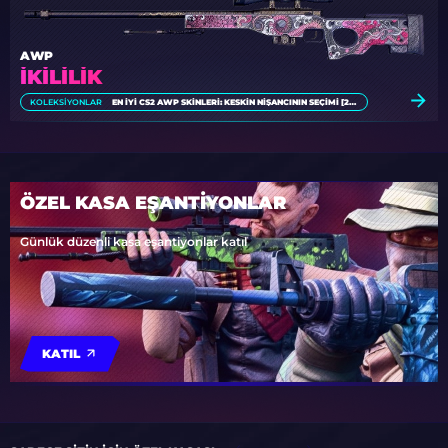
AWP
İKILILIK
KOLEKSIYONLAR
EN İYI CS2 AWP SKINLERI: KESKIN NIŞANCININ SEÇIMI [2026]
ÖZEL KASA EŞANTİYONLAR
Günlük düzenli kasa eşantiyonlar katıl
KATIL