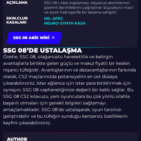
AÇIKLAMA
SSG 08 | Abis kaplaması, okyanus akıntılarının
gizemli derinliklerini çağrıştıran büyüleyici mavi
ve siyah hidrogarfik bir desene sahiptir.
SKIN.CLUB
MİL-SPEC
KASALARI
NEURO-SYNTH KASA
SSG 08 ABIS WIKI
SSG 08’DE USTALAŞMA
Özetle, SSG 08, olağanüstü hareketlilik ve belirgin
avantajlarla birlikte gelen güçlü ve makul fiyatlı bir keskin
nişancı tüfeğidir. Avantajlarının ve dezavantajlarının farkında
olarak, CS2 maçlarınızda potansiyelini en üst düzeye
çıkarabilirsiniz. İster eğlence için ister para biriktirmek için
oynayın, SSG 08 cephaneliğinize değerli bir katkı sağlar. Bu
SSG 08 CS2 kılavuzu, yeni oyunculara bu çok yönlü silahla
başarılı olmaları için gerekli bilgileri sağlamayı
amaçlamaktadır. SSG 08’de ustalaşarak, oyun tarzınızı
geliştirebilir ve bu tüfeğin sunduğu benzersiz özelliklerin
keyfini çıkarabilirsiniz.
AUTHOR