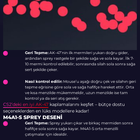
Geri Tepme:
AK-47’nin ilk mermileri yukarı doğru gider,
ardından sprey rastgele bir şekilde sağa ve sola kayar. İlk 7-
10 mermi kontrol edilebilir; sonrasında silah sola sonra sağa
sert şekilde çeker.
Nasıl kontrol edilir:
Mouse’u aşağı doğru çek ve silahın geri
tepme eğrisine göre sola ve sağa hafifçe hareket ettir. Orta
ve kısa menzilde mükemmeldir, uzun menzilde ise tam
kontrol ya da seri atış gerekir.
CS2’deki en iyi AK-47
kaplamalarını keşfet – bütçe dostu
seçeneklerden en lüks modellere kadar!
M4A1-S SPREY DESENI
Geri Tepme:
Sprey yukarı çıkar ve birkaç mermiden sonra
hafifçe sola sonra sağa kayar. M4A1-S orta menzilli
çatışmalar için idealdir.