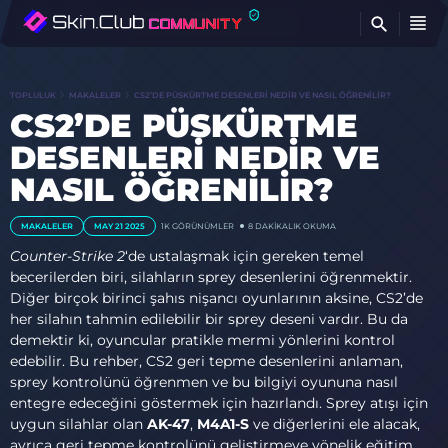
BU
TOPLULUK
MAKALELER
CS2’DE PÜSKÜRTME DESENLERI NEDIR VE NASIL ÖĞRENILIR?
CS2’DE PÜSKÜRTME
DESENLERI NEDIR VE
NASIL ÖĞRENILIR?
MAKALELER
MAY 21 2025
1K
GÖRÜNÜMLER
8 DAKIKALIK OKUMA
Counter-Strike 2
‘de ustalaşmak için gereken temel
becerilerden biri, silahların sprey desenlerini öğrenmektir.
Diğer birçok birinci şahıs nişancı oyunlarının aksine, CS2’de
her silahın tahmin edilebilir bir sprey deseni vardır. Bu da
demektir ki, oyuncular pratikle mermi yönlerini kontrol
edebilir. Bu rehber, CS2 geri tepme desenlerini anlaman,
sprey kontrolünü öğrenmen ve bu bilgiyi oyununa nasıl
entegre edeceğini göstermek için hazırlandı. Sprey atışı için
uygun silahlar olan
AK-47
,
M4A1-S
ve diğerlerini ele alacak,
ayrıca geri tepme kontrolünü geliştirmeye yönelik eğitim