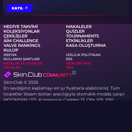
KATIL
HEDIYE TAKVIMI
MAKALELER
KOLEKSIYONLAR
QUIZLER
ÇEKILIŞLER
TOURNAMENTS
AIM CHALLENGE
ETKINLIKLER
VALVE RANKINGS
KASA OLUŞTURMA
KULÜP
DESTEK
GIZLILIK POLITIKASI
KULLANIM ŞARTLARI
RSS
KASALAR VE OYUNLAR
SKINLERI WIKI
ÜRÜNLER
PRO
Skin.Club © 2026
En sevdiğiniz kaplamayı en iyi fiyatlarla alabilirsiniz. Tüm
ticaretler Steam botları aracılığıyla otomatik modda çalışır.
MOONTAIN LTD, Kypranoros Caddesi 13, Ofis 205, 1061,
Lefkoşa, Kıbrıs
Eğer telif hakkı sahibiyseniz ve sitede haklarınızı ihlal eden
içerikler tespit ettiyseniz, lütfen community@skin.club
adresine e-posta göndererek bizimle iletişime geçin.
Talebinizi en kısa sürede inceleyeceğiz.