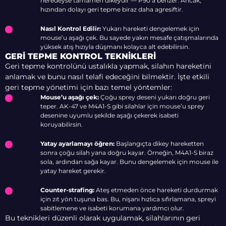
neredeyse tamamen dikeydir — P90’a benzer. Ancak,
hızından dolayı geri tepme biraz daha agresiftir.
Nasıl Kontrol Edilir:
Yukarı hareketi dengelemek için
mouse’u aşağı çek. Bu sayede yakın mesafe çatışmalarında
yüksek atış hızıyla düşmanı kolayca alt edebilirsin.
GERI TEPME KONTROL TEKNIKLERI
Geri tepme kontrolünü ustalıkla yapmak, silahın hareketini
anlamak ve bunu nasıl telafi edeceğini bilmektir. İşte etkili
geri tepme yönetimi için bazı temel yöntemler:
Mouse’u aşağı çek:
Çoğu sprey deseni yukarı doğru geri
teper. AK-47 ve M4A1-S gibi silahlar için mouse’u sprey
desenine uyumlu şekilde aşağı çekerek isabeti
koruyabilirsin.
Yatay ayarlamayı öğren:
Başlangıçta dikey hareketten
sonra çoğu silah yana doğru kayar. Örneğin, M4A1-S biraz
sola, ardından sağa kayar. Bunu dengelemek için mouse ile
yatay hareket gerekir.
Counter-strafing:
Ateş etmeden önce hareketi durdurmak
için zıt yön tuşuna bas. Bu, nişanı hızlıca sıfırlamana, spreyi
sabitlemene ve isabeti korumana yardımcı olur.
Bu teknikleri düzenli olarak uygulamak, silahlarının geri