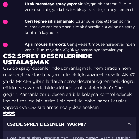
Uzak mesafeye spray yapmak:
Yaygın bir hatadır. Bunun
yerine seri atış ya da tek tek tıklayarak ateş etmeyi tercih et.
Geri tepme sıfırlamamak:
Uzun süre ateş ettikten sonra
durmak ve yeniden nişan almak önemlidir. Aksi halde spray
kontrolü kaybolur.
Aşırı mouse hareketi:
Geniş ve sert mouse hareketlerinden
kaçın. Bunun yerine küçük ve hassas ayarlamalar yap.
CS2 SPREY DESENLERINDE
USTALAŞMAK
CS2’de sprey desenlerinde uzmanlaşmak, hem sıradan hem
rekabetçi maçlarda başarılı olmak için vazgeçilmezdir. AK-47
ya da M4A1-S gibi silahlarda sprey desenini öğrenmek, doğru
eğitim ve ayarlarla birleştiğinde seni rakiplerinin önüne
geçirir. Zamanla zorlu desenleri bile kolayca kontrol edecek
kas hafızası gelişir. Azimli bir pratikle, daha isabetli atışlar
yapacak ve CS2 sıralamasında yükseleceksin.
SSS
CS2'DE SPREY DESENLERI VAR MI?
Evet, her silahın kendine özgü sprey deseni vardır. Bunları