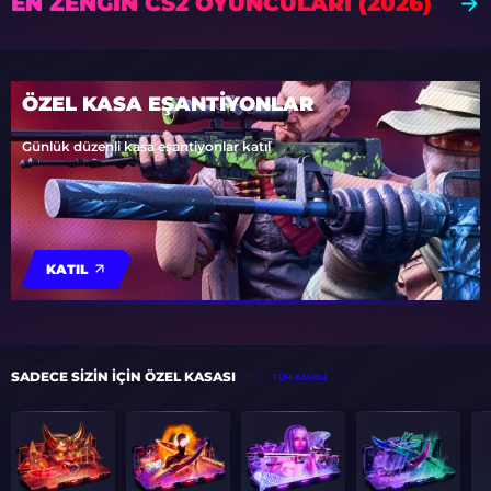
EN ZENGIN CS2 OYUNCULARI (2026)
ÖZEL KASA EŞANTİYONLAR
Günlük düzenli kasa eşantiyonlar katıl
KATIL
SADECE SIZIN IÇIN ÖZEL KASASI
TÜM KASASI