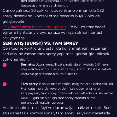
geri tepme simülasyonu sunar ve mouse hareketlerini
hassaslaştırmana yardımcı olur.
Günde yalnızca 20 dakikalık düzenli antrenman bile CS2
sprey desenlerini kontrol etme becerini büyük ölçüde
geliştirebilir.
CS2 hedef alma becerilerini geliştir
! En iyi ücretsiz hedef
eğitimi haritalarıyla oyununuzu ve nişan almanı bir üst
seviyeye taşı!
SERI ATIŞ (BURST) VS. TAM SPREY
Geri tepme kontrolünü ustalıkla kullanmak için ne zaman
seri atış, ne zaman tam sprey yapılması gerektiğini bilmek
çok önemlidir:
Seri atış:
Uzun menzilli çatışmalarda en iyisidir. 2-3 mermi
ateşledikten sonra nişanı sıfırlamayı içerir. Uzaktaki isabeti
korur ve geri tepme birikimini azaltır.
Tam sprey:
Kısa ve orta mesafeli çatışmalarda daha etkilidir.
Hızlı çatışmalarda veya birden fazla düşmanla karşı
karşıyaysan, tam sprey hızlıca rakipleri alt edebilir. AK-47 ve
M4A1-S gibi silahlar için tam sprey zamanı bilmek
potansiyeli maksimize eder.
Anahtar nokta: mesafeyi ve durumu iyi analiz etmektir. Seri
atış daha fazla kontrol sunar, tam sprey ise yakın mesafede