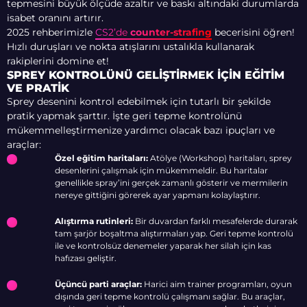
tepmesini büyük ölçüde azaltır ve baskı altındaki durumlarda
isabet oranını artırır.
2025 rehberimizle
CS2’de
counter-strafing
becerisini öğren!
Hızlı duruşları ve nokta atışlarını ustalıkla kullanarak
rakiplerini domine et!
SPREY KONTROLÜNÜ GELIŞTIRMEK İÇIN EĞITIM
VE PRATIK
Sprey desenini kontrol edebilmek için tutarlı bir şekilde
pratik yapmak şarttır. İşte geri tepme kontrolünü
mükemmelleştirmenize yardımcı olacak bazı ipuçları ve
araçlar:
Özel eğitim haritaları:
Atölye (Workshop) haritaları, sprey
desenlerini çalışmak için mükemmeldir. Bu haritalar
genellikle spray’ini gerçek zamanlı gösterir ve mermilerin
nereye gittiğini görerek ayar yapmanı kolaylaştırır.
Alıştırma rutinleri:
Bir duvardan farklı mesafelerde durarak
tam şarjör boşaltma alıştırmaları yap. Geri tepme kontrolü
ile ve kontrolsüz denemeler yaparak her silah için kas
hafızası geliştir.
Üçüncü parti araçlar:
Harici aim trainer programları, oyun
dışında geri tepme kontrolü çalışmanı sağlar. Bu araçlar,