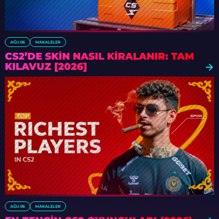
AĞU 06
MAKALELER
CS2’DE SKIN NASIL KIRALANIR: TAM
KILAVUZ [2026]
AĞU 06
MAKALELER