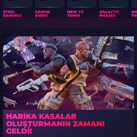
STEEL
CANON
NEW TO
GALACTIC
S
SAMURAI
EVENT
TOWN
PHASES
PR
HARIKA KASALAR
OLUŞTURMANIN ZAMANI
GELDI!