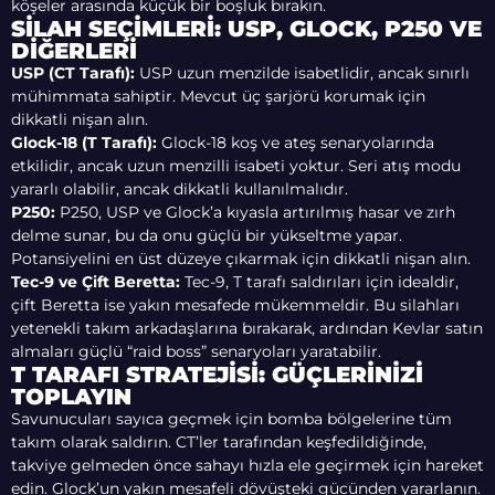
köşeler arasında küçük bir boşluk bırakın.
SILAH SEÇIMLERI: USP, GLOCK, P250 VE
DIĞERLERI
USP (CT Tarafı):
USP uzun menzilde isabetlidir, ancak sınırlı
mühimmata sahiptir. Mevcut üç şarjörü korumak için
dikkatli nişan alın.
Glock-18 (T Tarafı):
Glock-18 koş ve ateş senaryolarında
etkilidir, ancak uzun menzilli isabeti yoktur. Seri atış modu
yararlı olabilir, ancak dikkatli kullanılmalıdır.
P250:
P250, USP ve Glock’a kıyasla artırılmış hasar ve zırh
delme sunar, bu da onu güçlü bir yükseltme yapar.
Potansiyelini en üst düzeye çıkarmak için dikkatli nişan alın.
Tec-9 ve Çift Beretta:
Tec-9, T tarafı saldırıları için idealdir,
çift Beretta ise yakın mesafede mükemmeldir. Bu silahları
yetenekli takım arkadaşlarına bırakarak, ardından Kevlar satın
almaları güçlü “raid boss” senaryoları yaratabilir.
T TARAFI STRATEJISI: GÜÇLERINIZI
TOPLAYIN
Savunucuları sayıca geçmek için bomba bölgelerine tüm
takım olarak saldırın. CT’ler tarafından keşfedildiğinde,
takviye gelmeden önce sahayı hızla ele geçirmek için hareket
edin. Glock’un yakın mesafeli dövüşteki gücünden yararlanın.