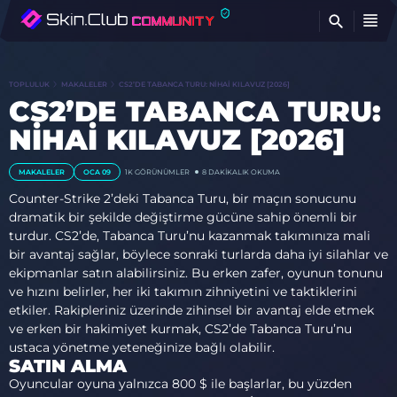
BU
TOPLULUK
MAKALELER
CS2’DE TABANCA TURU: NIHAI KILAVUZ [2026]
CS2’DE TABANCA TURU:
NIHAI KILAVUZ [2026]
MAKALELER
OCA 09
1K
GÖRÜNÜMLER
8 DAKIKALIK OKUMA
Counter-Strike 2’deki Tabanca Turu, bir maçın sonucunu
dramatik bir şekilde değiştirme gücüne sahip önemli bir
turdur. CS2’de, Tabanca Turu’nu kazanmak takımınıza mali
bir avantaj sağlar, böylece sonraki turlarda daha iyi silahlar ve
ekipmanlar satın alabilirsiniz. Bu erken zafer, oyunun tonunu
ve hızını belirler, her iki takımın zihniyetini ve taktiklerini
etkiler. Rakipleriniz üzerinde zihinsel bir avantaj elde etmek
ve erken bir hakimiyet kurmak, CS2’de Tabanca Turu’nu
ustaca yönetme yeteneğinize bağlı olabilir.
SATIN ALMA
Oyuncular oyuna yalnızca 800 $ ile başlarlar, bu yüzden