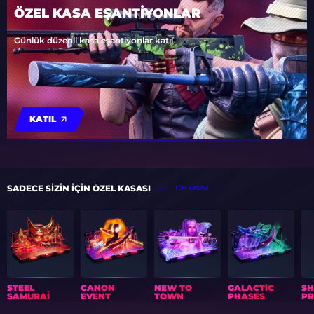
ÖZEL KASA EŞANTİYONLAR
Günlük düzenli kasa eşantiyonlar katıl
KATIL
SADECE SIZIN IÇIN ÖZEL KASASI
TÜM KASASI
STEEL
CANON
NEW TO
GALACTIC
S
SAMURAI
EVENT
TOWN
PHASES
PR