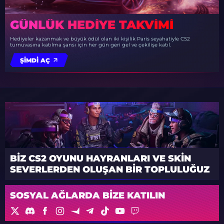
GÜNLÜK HEDIYE TAKVIMI
Hediyeler kazanmak ve büyük ödül olan iki kişilik Paris seyahatiyle CS2
turnuvasına katılma şansı için her gün geri gel ve çekilişe katıl.
ŞIMDI AÇ
BIZ CS2 OYUNU HAYRANLARI VE SKIN
SEVERLERDEN OLUŞAN BIR TOPLULUĞUZ
SOSYAL AĞLARDA BIZE KATILIN