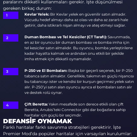
paralarını dikkatli kullanmaları gerekir. İşte düşünülmesi
gereken birkaç durum:
Kevlar Yelek:
Bir Kevlar yelek en güvenilir satın almadır.
Vücudu hedef almayı daha az olası ve daha az zararlı hale
getirir, daha istikrarlı nişan almayı ve ateş etmeyi sağlar.
Duman Bombası ve Tel Kesiciler (CT Tarafı):
Savunmada,
en az bir oyuncu bir duman bombası ve bomba imha için
tel kesiciler satın almalıdır. Bu oyuncu, bomba yerleştirilene
kadar hayatta kalmak ve ardından onu etkili bir şekilde
imha etmek için dikkatli oynamalıdır.
P-250 ve El Bombaları:
Başka bir geçerli seçenek, bir P-250
tabanca satın almaktır. Genellikle, takımın en güçlü nişancısı
bu tabancayı ister ve kendisi bir kurşun geçirmez yelek satın
alır. P-250’yi satın alan oyuncu ayrıca el bombaları satın alır
ve destek rolü oynar.
Çift Beretta:
Yakın mesafede son derece etkili olan çift
Beretta, Anubis’teki Connector gibi dar boğazlara sahip
haritalar için güçlü bir seçimdir.
DEFANSIF OYNAMAK
Farklı haritalar farklı savunma stratejileri gerektirir. İşte
Premier Mod’da popüler haritalar için varsayılan kurulumlar: