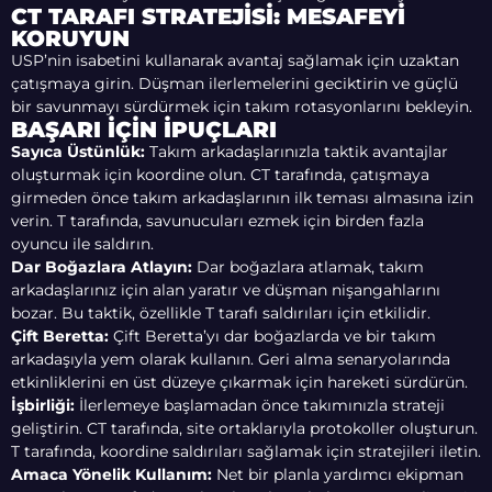
CT TARAFI STRATEJISI: MESAFEYI
KORUYUN
USP’nin isabetini kullanarak avantaj sağlamak için uzaktan
çatışmaya girin. Düşman ilerlemelerini geciktirin ve güçlü
bir savunmayı sürdürmek için takım rotasyonlarını bekleyin.
BAŞARI İÇIN İPUÇLARI
Sayıca Üstünlük:
Takım arkadaşlarınızla taktik avantajlar
oluşturmak için koordine olun. CT tarafında, çatışmaya
girmeden önce takım arkadaşlarının ilk teması almasına izin
verin. T tarafında, savunucuları ezmek için birden fazla
oyuncu ile saldırın.
Dar Boğazlara Atlayın:
Dar boğazlara atlamak, takım
arkadaşlarınız için alan yaratır ve düşman nişangahlarını
bozar. Bu taktik, özellikle T tarafı saldırıları için etkilidir.
Çift Beretta:
Çift Beretta’yı dar boğazlarda ve bir takım
arkadaşıyla yem olarak kullanın. Geri alma senaryolarında
etkinliklerini en üst düzeye çıkarmak için hareketi sürdürün.
İşbirliği:
İlerlemeye başlamadan önce takımınızla strateji
geliştirin. CT tarafında, site ortaklarıyla protokoller oluşturun.
T tarafında, koordine saldırıları sağlamak için stratejileri iletin.
Amaca Yönelik Kullanım:
Net bir planla yardımcı ekipman