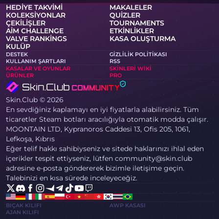
HEDIYE TAKVIMI
MAKALELER
KOLEKSIYONLAR
QUIZLER
ÇEKILIŞLER
TOURNAMENTS
AIM CHALLENGE
ETKINLIKLER
VALVE RANKINGS
KASA OLUŞTURMA
KULÜP
DESTEK
GIZLILIK POLITIKASI
KULLANIM ŞARTLARI
RSS
KASALAR VE OYUNLAR
SKINLERI WIKI
ÜRÜNLER
PRO
Skin.Club © 2026
En sevdiğiniz kaplamayı en iyi fiyatlarla alabilirsiniz. Tüm
ticaretler Steam botları aracılığıyla otomatik modda çalışır.
MOONTAIN LTD, Kypranoros Caddesi 13, Ofis 205, 1061,
Lefkoşa, Kıbrıs
Eğer telif hakkı sahibiyseniz ve sitede haklarınızı ihlal eden
içerikler tespit ettiyseniz, lütfen community@skin.club
adresine e-posta göndererek bizimle iletişime geçin.
Talebinizi en kısa sürede inceleyeceğiz.
BIÇAK KILIFI
AWP KASASI
AJAN KILIFI