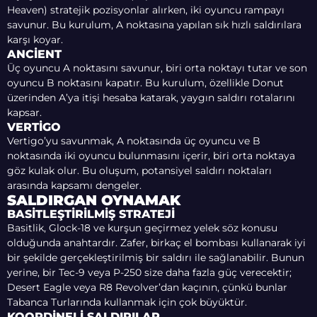
Heaven) stratejik pozisyonlar alırken, iki oyuncu rampayı
savunur. Bu kurulum, A noktasına yapılan sık hızlı saldırılara
karşı koyar.
ANCIENT
Üç oyuncu A noktasını savunur, biri orta noktayı tutar ve son
oyuncu B noktasını kapatır. Bu kurulum, özellikle Donut
üzerinden A’ya itişi hesaba katarak, yaygın saldırı rotalarını
kapsar.
VERTIGO
Vertigo’yu savunmak, A noktasında üç oyuncu ve B
noktasında iki oyuncu bulunmasını içerir, biri orta noktaya
göz kulak olur. Bu oluşum, potansiyel saldırı noktaları
arasında kapsamı dengeler.
SALDIRGAN OYNAMAK
BASITLEŞTIRILMIŞ STRATEJI
Basitlik, Glock-18 ve kurşun geçirmez yelek söz konusu
olduğunda anahtardır. Zafer, birkaç el bombası kullanarak iyi
bir şekilde gerçekleştirilmiş bir saldırı ile sağlanabilir. Bunun
yerine, bir Tec-9 veya P-250 size daha fazla güç verecektir;
Desert Eagle veya R8 Revolver’dan kaçının, çünkü bunlar
Tabanca Turlarında kullanmak için çok büyüktür.
KOORDINELI SALDIRILAR