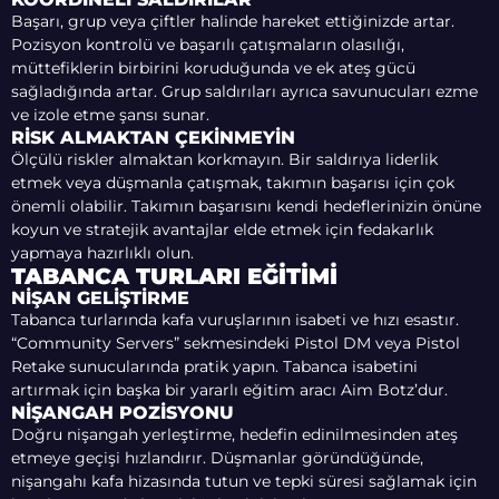
Başarı, grup veya çiftler halinde hareket ettiğinizde artar.
Pozisyon kontrolü ve başarılı çatışmaların olasılığı,
müttefiklerin birbirini koruduğunda ve ek ateş gücü
sağladığında artar. Grup saldırıları ayrıca savunucuları ezme
ve izole etme şansı sunar.
RISK ALMAKTAN ÇEKINMEYIN
Ölçülü riskler almaktan korkmayın. Bir saldırıya liderlik
etmek veya düşmanla çatışmak, takımın başarısı için çok
önemli olabilir. Takımın başarısını kendi hedeflerinizin önüne
koyun ve stratejik avantajlar elde etmek için fedakarlık
yapmaya hazırlıklı olun.
TABANCA TURLARI EĞITIMI
NIŞAN GELIŞTIRME
Tabanca turlarında kafa vuruşlarının isabeti ve hızı esastır.
“Community Servers” sekmesindeki Pistol DM veya Pistol
Retake sunucularında pratik yapın. Tabanca isabetini
artırmak için başka bir yararlı eğitim aracı Aim Botz’dur.
NIŞANGAH POZISYONU
Doğru nişangah yerleştirme, hedefin edinilmesinden ateş
etmeye geçişi hızlandırır. Düşmanlar göründüğünde,
nişangahı kafa hizasında tutun ve tepki süresi sağlamak için