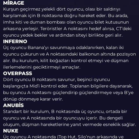
MIRAGE
Kurşun geçirmez yelekli dört oyuncu, olası bir saldırıyı
karşılamak için B noktasına doğru hareket eder. Bu arada,
imha kiti ve duman bombası olan oyuncu bilet kutusunun
arkasına yerleşir. Teröristler A noktasını hedef alırsa, CT’deki
oyuncu yedek bekler ve ardından siteyi birlikte geri alır.
INFERNO
Üç oyuncu Banana’yı savunmaya odaklanırken, kalan iki
oyuncu çukurun ve A noktasındaki balkonun altında pozisyon
alır. Bu kurulum, kilit boğazları kontrol etmeyi ve düşman
ilerlemelerini geciktirmeyi amaçlar.
OVERPASS
Dört oyuncu B noktasını savunur, beşinci oyuncu
başlangıçta Mid’i kontrol eder. Toplanan bilgilere dayanarak,
bu oyuncu A noktasını güçlendirip güçlendirmeye veya B’ye
dönüp dönmeye karar verir.
ANUBIS
Standart bir kurulum, B noktasında üç oyuncu, ortada bir
oyuncu ve A noktasında bir oyuncuyu içerir. Bu dengeli
oluşum, düşman hareketlerine yanıt vermede esneklik sağlar.
NUKE
Üç oyuncu A noktasında (Top Hut, Silo’nun arkasında ve