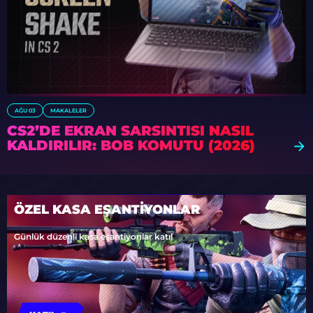
AĞU 03
MAKALELER
CS2’DE EKRAN SARSINTISI NASIL
KALDIRILIR: BOB KOMUTU (2026)
ÖZEL KASA EŞANTİYONLAR
Günlük düzenli kasa eşantiyonlar katıl