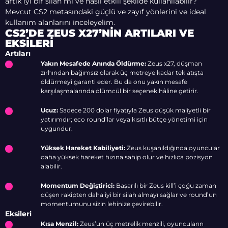
artık iyi bir silah mı ve nasıl etkili şekilde kullanılabilir?
Mevcut CS2 metasındaki güçlü ve zayıf yönlerini ve ideal
kullanım alanlarını inceleyelim.
CS2’DE ZEUS X27’NIN ARTILARI VE
EKSILERI
Artıları
Yakın Mesafede Anında Öldürme:
Zeus x27, düşman
zırhından bağımsız olarak üç metreye kadar tek atışta
öldürmeyi garanti eder. Bu da onu yakın mesafe
karşılaşmalarında ölümcül bir seçenek hâline getirir.
Ucuz:
Sadece 200 dolar fiyatıyla Zeus düşük maliyetli bir
yatırımdır; eco round’lar veya kısıtlı bütçe yönetimi için
uygundur.
Yüksek Hareket Kabiliyeti:
Zeus kuşanıldığında oyuncular
daha yüksek hareket hızına sahip olur ve hızlıca pozisyon
alabilir.
Momentum Değiştirici:
Başarılı bir Zeus kill’i çoğu zaman
düşen rakipten daha iyi bir silah almayı sağlar ve round’un
momentumunu sizin lehinize çevirebilir.
Eksileri
Kısa Menzil:
Zeus’un üç metrelik menzili, oyuncuların