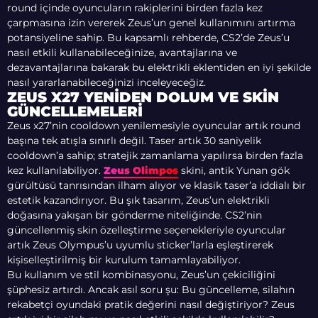
round içinde oyuncuların rakiplerini birden fazla kez
çarpmasına izin vererek Zeus’un genel kullanımını artırma
potansiyeline sahip. Bu kapsamlı rehberde, CS2’de Zeus’u
nasıl etkili kullanabileceğinize, avantajlarına ve
dezavantajlarına bakarak bu elektrikli eklentiden en iyi şekilde
nasıl yararlanabileceğinizi inceleyeceğiz.
ZEUS X27 YENIDEN DOLUM VE SKIN
GÜNCELLEMELERI
Zeus x27’nin cooldown yenilemesiyle oyuncular artık round
başına tek atışla sınırlı değil. Taser artık 30 saniyelik
cooldown’a sahip; stratejik zamanlama yapılırsa birden fazla
kez kullanılabiliyor.
Zeus Olimpos
skini, antik Yunan gök
gürültüsü tanrısından ilham alıyor ve klasik taser’a iddialı bir
estetik kazandırıyor. Bu şık tasarım, Zeus’un elektrikli
doğasına yakışan bir gönderme niteliğinde. CS2’nin
güncellenmiş skin özelleştirme seçenekleriyle oyuncular
artık Zeus Olympus’u uyumlu sticker’larla eşleştirerek
kişiselleştirilmiş bir kurulum tamamlayabiliyor.
Bu kullanım ve stil kombinasyonu, Zeus’un çekiciliğini
şüphesiz artırdı. Ancak asıl soru şu: Bu güncelleme, silahın
rekabetçi oyundaki pratik değerini nasıl değiştiriyor? Zeus