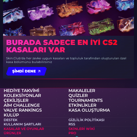
BURADA SADECE EN IYI CS2
KASALARI VAR
Skin.Club'da her zevke uygun kasaları ve topluluk tarafından oluşturulan özel
kasa bölümünü bulabilirsiniz
ŞIMDI DENE
HEDIYE TAKVIMI
MAKALELER
KOLEKSIYONLAR
QUIZLER
ÇEKILIŞLER
TOURNAMENTS
AIM CHALLENGE
ETKINLIKLER
VALVE RANKINGS
KASA OLUŞTURMA
KULÜP
DESTEK
GIZLILIK POLITIKASI
KULLANIM ŞARTLARI
RSS
KASALAR VE OYUNLAR
SKINLERI WIKI
ÜRÜNLER
PRO