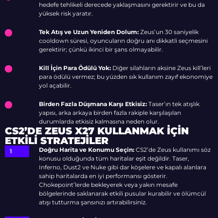
hedefe tehlikeli derecede yaklaşmasını gerektirir ve bu da
yüksek risk yaratır.
Tek Atış ve Uzun Yeniden Dolum:
Zeus’un 30 saniyelik
cooldown süresi, oyuncuların doğru anı dikkatli seçmesini
gerektirir; çünkü ikinci bir şans olmayabilir.
Kill İçin Para Ödülü Yok:
Diğer silahların aksine Zeus kill’leri
para ödülü vermez; bu yüzden sık kullanım zayıf ekonomiye
yol açabilir.
Birden Fazla Düşmana Karşı Etkisiz:
Taser’ın tek atışlık
yapısı, arka arkaya birden fazla rakiple karşılaşılan
durumlarda etkisiz kalmasına neden olur.
CS2’DE ZEUS X27 KULLANMAK İÇIN
ETKILI STRATEJILER
Doğru Harita ve Konumu Seçin:
CS2’de Zeus kullanımı söz
konusu olduğunda tüm haritalar eşit değildir. Taser,
Inferno, Dust2 ve Nuke gibi dar köşelere ve kapalı alanlara
sahip haritalarda en iyi performansı gösterir.
Chokepoint’lerde bekleyerek veya yakın mesafe
bölgelerinde saklanarak etkili pusular kurabilir ve ölümcül
atışı tutturma şansınızı artırabilirsiniz.