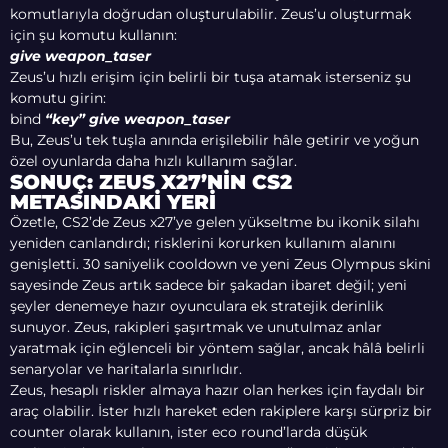
komutlarıyla doğrudan oluşturulabilir. Zeus’u oluşturmak
için şu komutu kullanın:
give weapon_taser
Zeus’u hızlı erişim için belirli bir tuşa atamak isterseniz şu
komutu girin:
bind
“key” give weapon_taser
Bu, Zeus’u tek tuşla anında erişilebilir hâle getirir ve yoğun
özel oyunlarda daha hızlı kullanım sağlar.
SONUÇ: ZEUS X27’NIN CS2
METASINDAKI YERI
Özetle, CS2’de Zeus x27’ye gelen yükseltme bu ikonik silahı
yeniden canlandırdı; risklerini korurken kullanım alanını
genişletti. 30 saniyelik cooldown ve yeni Zeus Olympus skini
sayesinde Zeus artık sadece bir şakadan ibaret değil; yeni
şeyler denemeye hazır oyunculara ek stratejik derinlik
sunuyor. Zeus, rakipleri şaşırtmak ve unutulmaz anlar
yaratmak için eğlenceli bir yöntem sağlar, ancak hâlâ belirli
senaryolar ve haritalarla sınırlıdır.
Zeus, hesaplı riskler almaya hazır olan herkes için faydalı bir
araç olabilir. İster hızlı hareket eden rakiplere karşı sürpriz bir
counter olarak kullanın, ister eco round’larda düşük