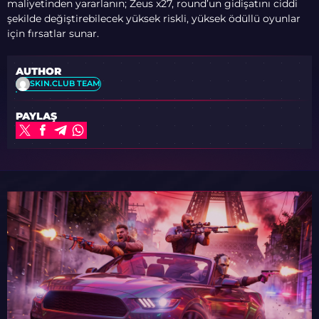
maliyetinden yararlanın; Zeus x27, round’un gidişatını ciddi
şekilde değiştirebilecek yüksek riskli, yüksek ödüllü oyunlar
için fırsatlar sunar.
AUTHOR
SKIN.CLUB TEAM
PAYLAŞ