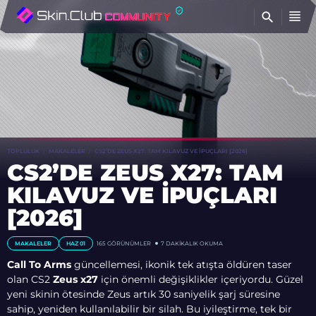
BU
TOPLULUK
MAKALELER
CS2’DE ZEUS X27: TAM KILAVUZ VE İPUÇLARI [2026]
CS2’DE ZEUS X27: TAM
KILAVUZ VE İPUÇLARI
[2026]
MAKALELER
HAZ 01
165
GÖRÜNÜMLER
7 DAKIKALIK OKUMA
Call To Arms
güncellemesi, ikonik tek atışta öldüren taser
olan CS2
Zeus x27
için önemli değişiklikler içeriyordu. Güzel
yeni skinin ötesinde Zeus artık 30 saniyelik şarj süresine
sahip, yeniden kullanılabilir bir silah. Bu iyileştirme, tek bir