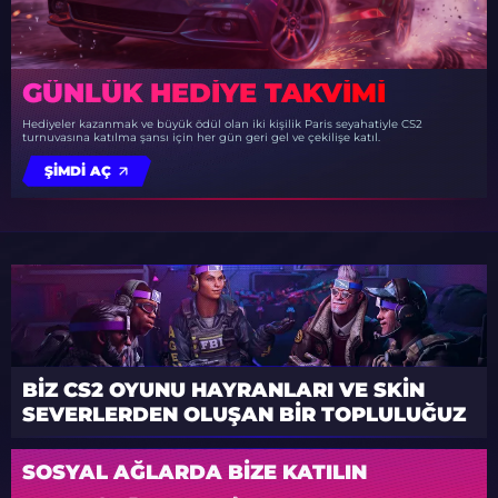
GÜNLÜK HEDIYE TAKVIMI
Hediyeler kazanmak ve büyük ödül olan iki kişilik Paris seyahatiyle CS2
turnuvasına katılma şansı için her gün geri gel ve çekilişe katıl.
ŞIMDI AÇ
BIZ CS2 OYUNU HAYRANLARI VE SKIN
SEVERLERDEN OLUŞAN BIR TOPLULUĞUZ
SOSYAL AĞLARDA BIZE KATILIN