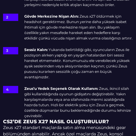
yerleşimi nedeniyle kritik atışları kaçırmanızı önler.
Gövde Merkezine Nişan Alın:
Zeus x27 öldürmek için
headshot gerektirmez. Bunun yerine daha yüksek isabet
ihtimali için gövde merkezine nişan alın. Bu yaklaşım
özellikle yakın mesafede hareket eden hedeflere karşı
etkilidir çünkü vücuda nişan almak vurma olasılığınızı artırır.
Sessiz Kalın:
Yukarıda belirtildiği gibi, oyuncuların Zeus ile
pozisyon alırken yaptığı en yaygın hatalardan biri sessiz
hareket etmemektir. Konumunuzu ele verebilecek yüksek
ayak seslerinden veya aksiyonlardan kaçının; çünkü Zeus
pususu kurarken sessizlik çoğu zaman en büyük
avantajınızdır.
Zeus’u Yedek Seçenek Olarak Kullanın:
Zeus, ikincil silah
gibi kullanıldığında oyunun gidişatını değiştirebilir. Yakın
karşılaşmalarda veya ana silahınızda mermi azaldığında
hazırda tutun. Hızlı bir elektrik şoku için Zeus’a geçmek,
özellikle düşmanlar bunu beklemediğinde durumu lehinize
çevirebilir.
CS2’DE ZEUS X27 NASIL OLUŞTURULUR?
Zeus x27 standart maçlarda satın alma menüsündeki gear
bölümünden alınabilir. Ancak özel maçlarda Zeus, konsol