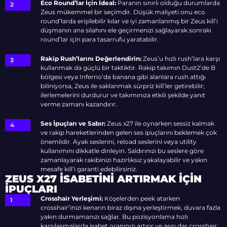
Eco Round’lar İçin İdeal:
Paranın sınırlı olduğu durumlarda
Zeus mükemmel bir seçimdir. Düşük maliyeti onu eco
round’larda erişilebilir kılar ve iyi zamanlanmış bir Zeus kill’i
düşmanın ana silahını ele geçirmenizi sağlayarak sonraki
round’lar için para tasarrufu yaratabilir.
Rakip Rush’larını Değerlendirin:
Zeus’u hızlı rush’lara karşı
kullanmak da güçlü bir taktiktir. Rakip takımın Dust2’de B
bölgesi veya Inferno’da banana gibi alanlara rush attığı
biliniyorsa, Zeus ile saklanmak sürpriz kill’ler getirebilir;
ilerlemelerini durdurur ve takımınıza etkili şekilde yanıt
verme zamanı kazandırır.
Ses İpuçları ve Sabır:
Zeus x27 ile oynarken sessiz kalmak
ve rakip hareketlerinden gelen ses ipuçlarını beklemek çok
önemlidir. Ayak seslerini, reload seslerini veya utility
kullanımını dikkatle dinleyin. Saldırınızı bu seslere göre
zamanlayarak rakibinizi hazırlıksız yakalayabilir ve yakın
mesafe kill’i garanti edebilirsiniz.
ZEUS X27 İSABETINI ARTIRMAK İÇIN
İPUÇLARI
Crosshair Yerleşimi:
Köşelerden peek atarken
crosshair’inizi kenarın biraz dışına yerleştirmek, duvara fazla
yakın durmamanızı sağlar. Bu pozisyonlama hızlı
karşılaşmalarda isabet oranınızı artırır ve aşırı dar crosshair