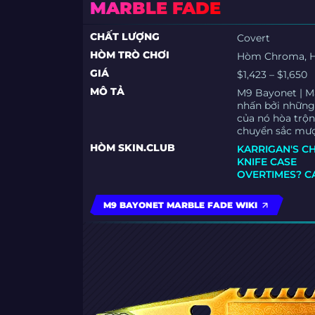
MARBLE FADE
CHẤT LƯỢNG
Covert
HÒM TRÒ CHƠI
Hòm Chroma, 
GIÁ
$1,423 – $1,650
MÔ TẢ
M9 Bayonet | Ma
nhấn bởi những
của nó hòa trộn
chuyển sắc mượ
HÒM SKIN.CLUB
KARRIGAN'S C
KNIFE CASE
OVERTIMES? C
M9 BAYONET MARBLE FADE WIKI