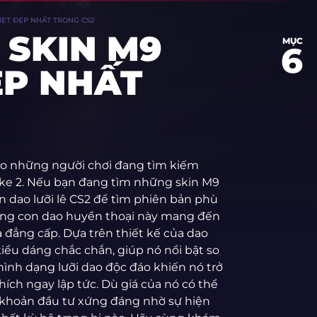
ET ĐẸP NHẤT TRONG CS2
SKIN M9
MỤC
6
ẸP NHẤT
ho những người chơi đang tìm kiếm
rike 2. Nếu bạn đang tìm những skin M9
 dao lưỡi lê CS2 để tìm phiên bản phù
ằng con dao huyền thoại này mang đến
à đẳng cấp. Dựa trên thiết kế của dao
iểu dáng chắc chắn, giúp nó nổi bật so
hình dạng lưỡi dao độc đáo khiến nó trở
ch ngay lập tức. Dù giá của nó có thể
t khoản đầu tư xứng đáng nhờ sự hiện