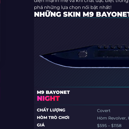
diện mạnh mẽ và khí chất đặc biệt trong
phá những lựa chọn nổi bật nhất!
NHỮNG SKIN M9 BAYONE
M9 BAYONET
NIGHT
CHẤT LƯỢNG
Covert
HÒM TRÒ CHƠI
Hòm Revolver, 
GIÁ
$595 – $1158