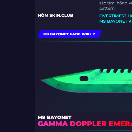
sắc tím, hồng v
pattern.
HÒM SKIN.CLUB
OVERTIMES? H
M9 BAYONET K
M9 BAYONET FADE WIKI
M9 BAYONET
GAMMA DOPPLER EMER