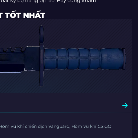
 bất kỳ bộ trang bị nào. Hãy cùng khám
T TỐT NHẤT
Hòm vũ khí chiến dịch Vanguard, Hòm vũ khí CS:GO