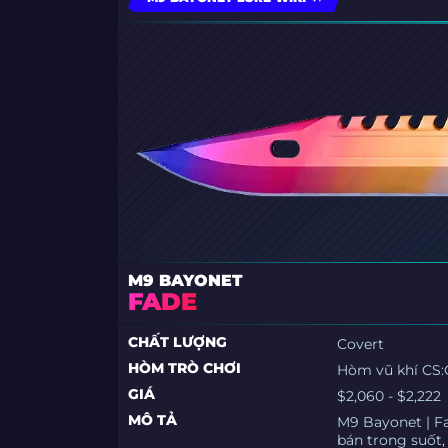
M9 BAYONET
FADE
CHẤT LƯỢNG
Covert
HÒM TRÒ CHƠI
Hòm vũ khí CS:
GIÁ
$2,060 - $2,222
MÔ TẢ
M9 Bayonet | F
bán trong suốt