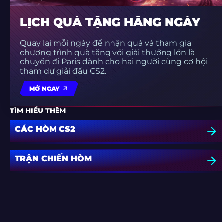
LỊCH QUÀ TẶNG HẰNG NGÀY
Quay lại mỗi ngày để nhận quà và tham gia
chương trình quà tặng với giải thưởng lớn là
chuyến đi Paris dành cho hai người cùng cơ hội
tham dự giải đấu CS2.
MỞ NGAY
TÌM HIỂU THÊM
CÁC HÒM CS2
TRẬN CHIẾN HÒM