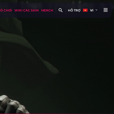
RÒ CHƠI
WIKI CÁC SKIN
MERCH
HỖ TRỢ
VI