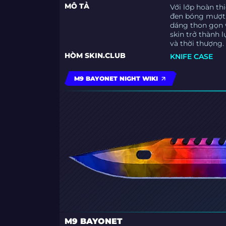
MÔ TẢ
Với lớp hoàn th
đen bóng mượt, 
dáng thon gọn 
skin trở thành 
và thời thượng.
HÒM SKIN.CLUB
KNIFE CASE
M9 BAYONET NIGHT WIKI
M9 BAYONET