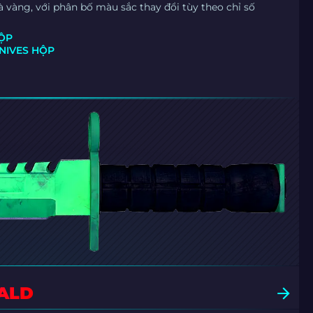
à vàng, với phân bố màu sắc thay đổi tùy theo chỉ số
ỘP
NIVES HỘP
ALD