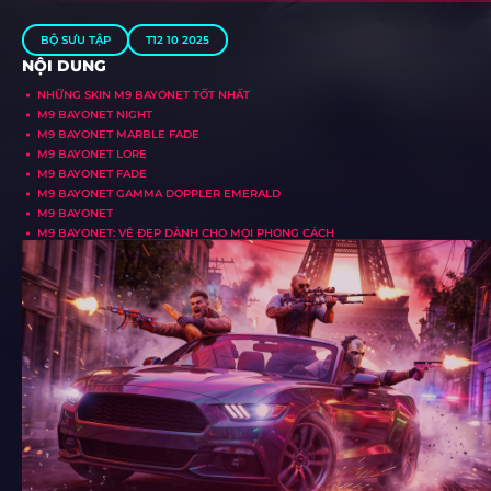
BỘ SƯU TẬP
T12 10 2025
NỘI DUNG
NHỮNG SKIN M9 BAYONET TỐT NHẤT
M9 BAYONET NIGHT
M9 BAYONET MARBLE FADE
M9 BAYONET LORE
M9 BAYONET FADE
M9 BAYONET GAMMA DOPPLER EMERALD
M9 BAYONET
M9 BAYONET: VẺ ĐẸP DÀNH CHO MỌI PHONG CÁCH