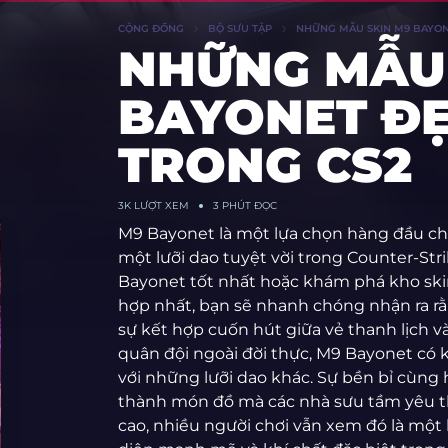
CỘNG ĐỒNG
BỘ SƯU TẬP
NHỮNG MẪU SKIN M9 BAYON
NHỮNG MẪU 
BAYONET Đ
TRONG CS2
3K
LƯỢT XEM
3 PHÚT ĐỌC
M9 Bayonet là một lựa chọn hàng đầu c
một lưỡi dao tuyệt vời trong Counter-St
Bayonet tốt nhất hoặc khám phá kho skin
hợp nhất, bạn sẽ nhanh chóng nhận ra r
sự kết hợp cuốn hút giữa vẻ thanh lịch v
quân đội ngoài đời thực, M9 Bayonet có k
với những lưỡi dao khác. Sự bền bỉ cùng 
thành món đồ mà các nhà sưu tầm yêu thí
cao, nhiều người chơi vẫn xem đó là mộ