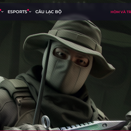
ESPORTS
CÂU LẠC BỘ
HÒM VÀ T