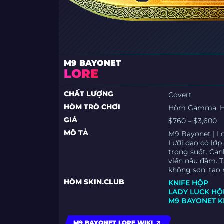
M9 BAYONET
LORE
CHẤT LƯỢNG
Covert
HÒM TRÒ CHƠI
Hòm Gamma, 
GIÁ
$760 – $3,600
MÔ TẢ
M9 Bayonet | L
Lưỡi dao có lớp
trong suốt. Cạn
viền nâu đậm. 
không sơn, tạo 
HÒM SKIN.CLUB
KNIFE HỘP
LADY LUCK HỘ
M9 BAYONET K
M9 BAYONET LORE WIKI