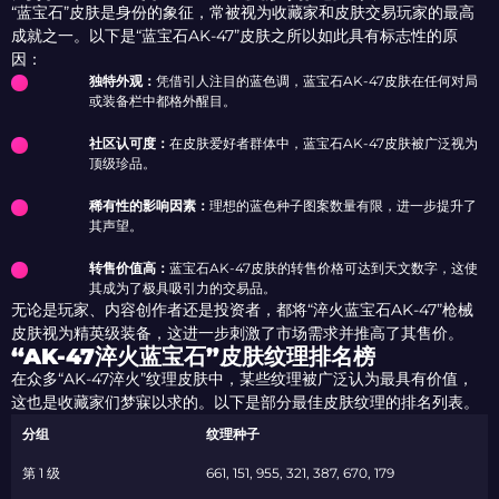
“蓝宝石”皮肤是身份的象征，常被视为收藏家和皮肤交易玩家的最高
成就之一。以下是“蓝宝石AK-47”皮肤之所以如此具有标志性的原
因：
独特外观：
凭借引人注目的蓝色调，蓝宝石AK-47皮肤在任何对局
或装备栏中都格外醒目。
社区认可度：
在皮肤爱好者群体中，蓝宝石AK-47皮肤被广泛视为
顶级珍品。
稀有性的影响因素：
理想的蓝色种子图案数量有限，进一步提升了
其声望。
转售价值高：
蓝宝石AK-47皮肤的转售价格可达到天文数字，这使
其成为了极具吸引力的交易品。
无论是玩家、内容创作者还是投资者，都将“淬火蓝宝石AK-47”枪械
皮肤视为精英级装备，这进一步刺激了市场需求并推高了其售价。
“AK-47淬火蓝宝石”皮肤纹理排名榜
在众多“AK-47淬火”纹理皮肤中，某些纹理被广泛认为最具有价值，
这也是收藏家们梦寐以求的。以下是部分最佳皮肤纹理的排名列表。
分组
纹理种子
第 1 级
661, 151, 955, 321, 387, 670, 179