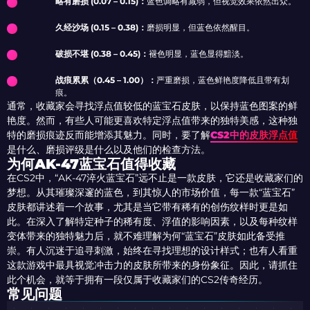
略有磨损 (0.07 – 0.15)：
蓝色调略有减弱，但视觉效果依然出众。
久经沙场 (0.15 – 0.38)：
磨损明显，但蓝色依然醒目。
破损不堪 (0.38 – 0.45)：
褪色明显，蓝色显得黯淡。
战痕累累（0.45 – 1.00）：
严重磨损，蓝色鲜艳度降低且带有划
痕。
通常，收藏家会寻找浮点值较低的蓝宝石皮肤，以保持蓝色图案的鲜
艳度。然而，有些人可能更喜欢特定浮点值带来的独特美感，这种独
特的磨损痕迹反而能增添其魅力。同时，要了解
CS2中的皮肤浮点值
是什么、磨损评级是什么以及他们的检查方法。
为何AK-47蓝宝石值得收藏
在CS2中，“AK-47淬火蓝宝石”远不止是一款皮肤，它还是收藏家们的
梦想。从其璀璨深邃的蓝色，到其惊人的市场价值，每一款“蓝宝石”
皮肤都讲述着一个故事，尤其是当它带有稀有的创伤纹样时更是如
此。在深入了解特定种子的稀有度、浮值的影响因素，以及每种纹样
变体带来的独特魅力后，就不难理解为何“蓝宝石”皮肤如此备受推
崇。有人沉迷于追寻刺激，始终在寻找理想的设计样式；也有人看重
这款游戏中最具视觉冲击力的皮肤所带来的身份象征。因此，请抓住
此个机会，就等于拥有一段仅属于收藏家们的CS2传奇经历。
常见问题