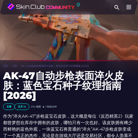
查
社区
文章
AK-47自动步枪表面淬火皮肤：蓝色宝石种子纹理指南 [2026]
AK-47自动步枪表面淬火皮
肤：蓝色宝石种子纹理指南
[2026]
文章
五月 14
294
视图
1 阅读分钟
作为“淬火AK-47”步枪蓝宝石皮肤，这大概是每位《反恐精英2》玩家
都曾梦想在库存中拥有的皮肤，哪怕只有一次也好。该皮肤拥有稀少
而鲜艳的蓝色外观，一块蓝宝石将普通的“淬火”AK-47步枪皮肤变成
了一个真正的杰作，无论是在游戏大厅还是交易社区，都令人羡慕不