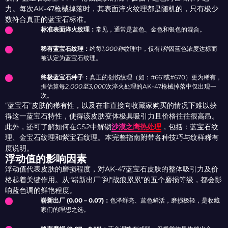
力。每次AK-47枪械掉落时，其表面淬火纹理都是随机的，只有极少
数符合真正的蓝宝石标准。
标准表面淬火纹理：
常见，通常是蓝色、金色和银色的混合。
稀有蓝宝石纹理：
约每
1,000种
纹理中，仅有
1种
因蓝色浓度达标而
被认定为蓝宝石纹理。
终极蓝宝石种子：
真正的创伤纹理（如：#661或#670）更为稀有，
据估算每
2,000至3,000
次淬火处理的AK-47枪械掉落中仅出现一
次。
“蓝宝石”皮肤的稀有性，以及在非直接向收藏家购买的情况下难以获
得这一蓝宝石特性，使得该皮肤变体极具吸引力且价格往往很高昂。
此外，还可了解如何在CS2中解锁
沙漠之鹰热处理
，包括：蓝宝石纹
理、金宝石纹理和紫宝石纹理。本完整指南附带各种技巧与纹样稀有
度说明。
浮动值的影响因素
浮动值代表皮肤的磨损程度，对AK-47蓝宝石皮肤的整体吸引力及价
格起着关键作用。从“崭新出厂”到“战痕累累”的五个磨损等级，都会影
响蓝色调的鲜艳程度。
崭新出厂 (0.00 – 0.07)：
色泽鲜亮、蓝色鲜活，磨损极轻，是收藏
家们的理想之选。