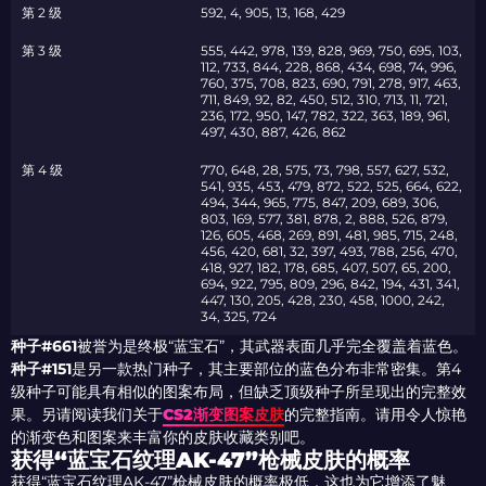
第 2 级
592, 4, 905, 13, 168, 429
第 3 级
555, 442, 978, 139, 828, 969, 750, 695, 103,
112, 733, 844, 228, 868, 434, 698, 74, 996,
760, 375, 708, 823, 690, 791, 278, 917, 463,
711, 849, 92, 82, 450, 512, 310, 713, 11, 721,
236, 172, 950, 147, 782, 322, 363, 189, 961,
497, 430, 887, 426, 862
第 4 级
770, 648, 28, 575, 73, 798, 557, 627, 532,
541, 935, 453, 479, 872, 522, 525, 664, 622,
494, 344, 965, 775, 847, 209, 689, 306,
803, 169, 577, 381, 878, 2, 888, 526, 879,
126, 605, 468, 269, 891, 481, 985, 715, 248,
456, 420, 681, 32, 397, 493, 788, 256, 470,
418, 927, 182, 178, 685, 407, 507, 65, 200,
694, 922, 795, 809, 296, 842, 194, 431, 341,
447, 130, 205, 428, 230, 458, 1000, 242,
34, 325, 724
种子#661
被誉为是终极“蓝宝石”，其武器表面几乎完全覆盖着蓝色。
种子#151
是另一款热门种子，其主要部位的蓝色分布非常密集。第4
级种子可能具有相似的图案布局，但缺乏顶级种子所呈现出的完整效
果。另请阅读我们关于
CS2渐变图案皮肤
的完整指南。请用令人惊艳
的渐变色和图案来丰富你的皮肤收藏类别吧。
获得“蓝宝石纹理AK-47”枪械皮肤的概率
获得“蓝宝石纹理AK-47”枪械皮肤的概率极低，这也为它增添了魅