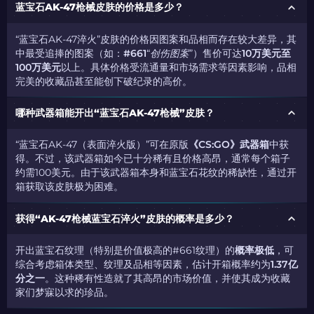
蓝宝石AK-47枪械皮肤的价格是多少？
“蓝宝石AK-47淬火”皮肤的价格因图案和品相而存在较大差异，其
中最受追捧的图案（如：
#661
“
创伤图案
”）售价可达
10万美元至
100万美元
以上。具体价格受流通量和市场需求等因素影响，品相
完美的收藏品甚至能创下破纪录的高价。
哪种武器箱能开出“蓝宝石AK-47枪械”皮肤？
“蓝宝石AK-47（表面淬火版）”可在原版
《CS:GO》武器箱
中获
得。不过，该武器箱如今已十分稀有且价格高昂，通常每个箱子
约需100美元。由于该武器箱本身和蓝宝石花纹的稀缺性，通过开
箱获取该皮肤极为困难。
获得“AK-47枪械蓝宝石淬火”皮肤的概率是多少？
开出蓝宝石纹理（特别是价值极高的#661纹理）的
概率极低
，可
综合考虑箱体类型、纹理及品相等因素，估计开箱概率约为
1.37亿
分之一
。这种稀有性造就了其高昂的市场价值，并使其成为收藏
家们梦寐以求的珍品。