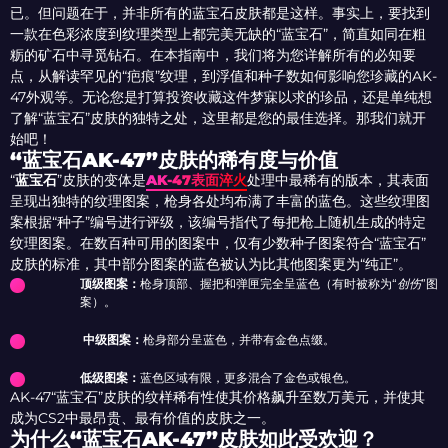
已。但问题在于，并非所有的蓝宝石皮肤都是这样。事实上，要找到
一款在色彩浓度到纹理类型上都完美无缺的“蓝宝石”，简直如同在粗
粝的矿石中寻觅钻石。在本指南中，我们将为您详解所有的必知要
点，从解读罕见的“疤痕”纹理，到浮值和种子数如何影响您珍藏的AK-
47外观等。无论您是打算投资收藏这件梦寐以求的珍品，还是单纯想
了解“蓝宝石”皮肤的独特之处，这里都是您的最佳选择。那我们就开
始吧！
“蓝宝石AK-47”皮肤的稀有度与价值
“
蓝宝石
”皮肤的变体是
AK-47表面淬火
处理中最稀有的版本，其表面
呈现出独特的纹理图案，枪身各处均布满了丰富的蓝色。这些纹理图
案根据“种子”编号进行评级，该编号指代了每把枪上随机生成的特定
纹理图案。在数百种可用的图案中，仅有少数种子图案符合“蓝宝石”
皮肤的标准，其中部分图案的蓝色被认为比其他图案更为“纯正”。
顶级图案：
枪身顶部、握把和弹匣完全呈蓝色（有时被称为“
创伤
”图
案）。
中级图案：
枪身部分呈蓝色，并带有金色点缀。
低级图案：
蓝色区域有限，更多混合了金色或银色。
AK-47“蓝宝石”皮肤的纹样稀有性使其价格飙升至数万美元，并使其
成为CS2中最昂贵、最有价值的皮肤之一。
为什么“蓝宝石AK-47”皮肤如此受欢迎？