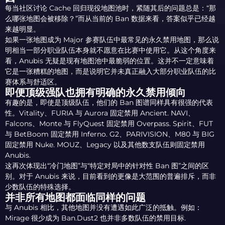
每当社区讨论 Cache 回归现役地图池时，紧随其后的问题总是：“那
么哪张地图会被移除？”而从当前的 Ban 数据来看，答案似乎已经越
来越明显。
如果一张地图成为 Major 参赛队伍中最常见的永久禁用地图，那么说
明相当一部分职业队伍本身就不愿意在比赛中使用它。从这个角度来
看，Anubis 无疑是现有地图池中最脆弱的位置。这并不一定意味着
它是一张糟糕的地图，而是说明它并未真正融入大部分职业队伍的比
赛体系与舒适区。
即便顶级强队也拥有明确的永久禁用倾向
有趣的是，即使是顶级队伍，他们的 Ban 图谱同样具有很强的代表
性。Vitality、FURIA 与 Aurora 固定禁用 Ancient. NAVI、
Falcons、Monte 与 FlyQuest 固定禁用 Overpass. Spirit、FUT
与 BetBoom 固定禁用 Inferno. G2、PARIVISION、M80 与 BIG
固定禁用 Nuke. MOUZ、Legacy 以及其他数支队伍则固定禁用
Anubis.
这再次体现出“冷门地图”与“特定对局中的针对性 Ban 图”之间的区
别。对于 Anubis 来说，目前看到的更像是大范围的普遍排斥，而非
少数队伍的特殊选择。
并非所有地图都面临同样的问题
与 Anubis 相比，其他地图并没有遭遇如此广泛的抵触。例如：
Mirage 很少成为 Ban.Dust2 也并非多数队伍的禁用目标.