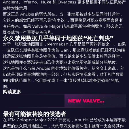
Ancient、Inferno、Nuke 和 Overpass 更多是根据不同队伍风格产
生针对性禁用
而这正是 Anubis 的弱势所在。当一张地图被过多队伍同时排斥时，
它给人的感觉已经不再只是“有争议”，而更像是对职业赛场而言逐渐
变得多余。如果 Valve 在 Major 结束后重新审视地图池，那么这无
疑会成为一个重要参考信号。
永久禁用数据几乎等同于地图的“死亡判决”
对于一张职业地图而言，Permaban 几乎是最严厉的评价之一。如果
一支队伍长期将某张地图作为首 Ban，那么意味着他们已经不认为继
续适应这张地图具备足够价值。而当越来越多队伍做出相同选择时，
这张地图便会逐渐失去自己作为职业比赛地图池组成部分的地位。
这也是为什么当前 Anubis 的处境如此值得关注。从名义上来说，它
仍然是顶级赛事地图池的一部分；但从实际情况来看，对于相当数量
的职业队伍而言，它已经变成了一张“直接禁掉比准备更省事”的地
图。
阅读更多
NEW VALVE
REVENUE SPLIT
CREATES TENSION
最有可能被替换的候选者
BETWEEN TEAMS
在 IEM Cologne Major 2026 开赛前，Anubis 已经成为本届赛事最
AND PLAYERS
典型的永久禁用地图之一，大约每四支参赛队伍中就有一支会将其作