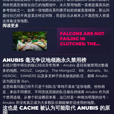
局依然愿意保留在自己的地图池中。永久禁用地图一直都是最真实的
参考指标之一。如果一张地图在系列赛开始前就被直接移除，那么问
题往往已经不再是某次特定对阵，而是队伍从根本上不愿意投入资源
去准备这张地图。
阅读更多
FALCONS ARE NOT
FAILING IN
CLUTCHES: THE
MAIN PROBLEM IS
KYOUSUKE
ANUBIS 毫无争议地领跑永久禁用榜
从统计图中得出的核心结论非常简单：Anubis 是目前被禁用次数最
多的地图。MOUZ、Legacy、The MongolZ、B8、Astralis、9z、
HEROIC、SINNERS 以及多支种子排名较低的队伍，都将 Anubis
设为固定首 Ban。
这意味着问题已经不只是个别队伍“单纯不喜欢”这张地图。恰恰相
反，来自不同赛区、不同竞技层级的队伍都在持续将 Anubis 作为首
个禁用选项。从整个职业圈层来看，这已经是一种相当明显的信号：
Anubis 并没有真正成为大多数队伍都能够舒适使用的地图。
这也是 CACHE 被认为可能取代 ANUBIS 的原
因