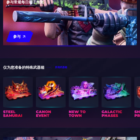
参与常规每日箱子抽奖
参与
仅为您准备的特殊武器箱
所有武器箱
STEEL
CANON
NEW TO
GALACTIC
S
SAMURAI
EVENT
TOWN
PHASES
PR