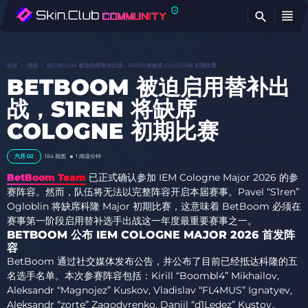
查
社区
消息
BETBOOM 被迫启用替补出战，S1REN 将缺席 COLOGNE 初期比赛
BETBOOM 被迫启用替补出
战，S1REN 将缺席
COLOGNE 初期比赛
六月 02
184 视图
1 阅读分钟
BetBoom Team
已正式确认参加 IEM Cologne Major 2026 的参
赛阵容。然而，队伍将无法以完整阵容开启本届赛事。Pavel “S1ren”
Ogloblin 将缺席科隆 Major 初期比赛，这意味着 BetBoom 必须在
赛事第一阶段启用替补选手出战这一年度最重要赛事之一。
BETBOOM 公布 IEM COLOGNE MAJOR 2026 首发阵
容
BetBoom 通过社交媒体发布公告，并公布了目前已经抵达科隆的五
名选手名单。本次参赛阵容包括：Kirill “Boombl4” Mikhailov,
Aleksandr “Magnojez” Kuskov, Vladislav “FL4MUS” Ignatyev,
Aleksandr “zorte” Zagodyrenko, Daniil “d1Ledez” Kustov。