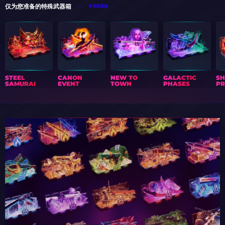
仅为您准备的特殊武器箱
所有武器箱
STEEL
CANON
NEW TO
GALACTIC
S
SAMURAI
EVENT
TOWN
PHASES
PR