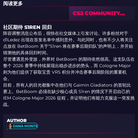
阅读更多
CS2 COMMUNITY
CLAIMS RECENT
UPDATES MADE THE
社区期待 S1REN 回归
GAME FEEL WORSE
阵容调整消息公布后，很快在社交媒体上引发讨论。许多粉丝对于
d1Ledez 出现在首发名单中感到意外。与此同时，也有不少人将关注
点放在 BetBoom 关于“S1ren 将在赛事后期归队”的声明上，并开始
猜测他的具体回归时间。
尽管遭遇意外变故，外界对 BetBoom 的期待依然很高。这支队伍在
整个 2026 赛季中持续展现出稳步进步的势头，而 Cologne Major
则为他们提供了获取宝贵 VRS 积分并冲击赛事后期阶段的重要机
会。
目前，所有人的目光都集中在他们与 Gaimin Gladiators 的首轮比
赛上。BetBoom 必须在缺少核心成员 S1ren 的情况下开启自己的
IEM Cologne Major 2026 征程，并证明他们有能力克服这一突发挑
战。
AUTHOR
DANA MONTE