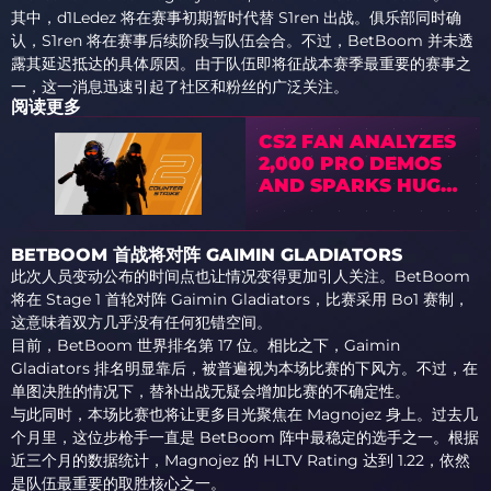
其中，d1Ledez 将在赛事初期暂时代替 S1ren 出战。俱乐部同时确
认，S1ren 将在赛事后续阶段与队伍会合。不过，BetBoom 并未透
露其延迟抵达的具体原因。由于队伍即将征战本赛季最重要的赛事之
一，这一消息迅速引起了社区和粉丝的广泛关注。
阅读更多
CS2 FAN ANALYZES
2,000 PRO DEMOS
AND SPARKS HUGE
COMMUNITY
DEBATE
BETBOOM 首战将对阵 GAIMIN GLADIATORS
此次人员变动公布的时间点也让情况变得更加引人关注。BetBoom
将在 Stage 1 首轮对阵 Gaimin Gladiators，比赛采用 Bo1 赛制，
这意味着双方几乎没有任何犯错空间。
目前，BetBoom 世界排名第 17 位。相比之下，Gaimin
Gladiators 排名明显靠后，被普遍视为本场比赛的下风方。不过，在
单图决胜的情况下，替补出战无疑会增加比赛的不确定性。
与此同时，本场比赛也将让更多目光聚焦在 Magnojez 身上。过去几
个月里，这位步枪手一直是 BetBoom 阵中最稳定的选手之一。根据
近三个月的数据统计，Magnojez 的 HLTV Rating 达到 1.22，依然
是队伍最重要的取胜核心之一。