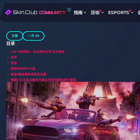
指南
活动
ESPORTS
文章
一月 09
目录
CS2 中的滞后：识别和纠正常见并发症
高平
丢包
保持良好的FPS值
鼠标/键盘损坏或延迟问题
掌握CS2去延迟解决方案从而更流畅地进行游戏