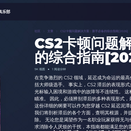
俱乐部
社区
文章
CS2卡顿问题解决方案：新手必备的综合指南[2026]
CS2卡顿问题
的综合指南[202
9K
视图
1 阅读分钟
在竞争激烈的 CS2 领域，延迟成为命运的
括大师级选手。 事实上，CS2 滞后的表现形式多
光标输入困境和游戏中的故障等不连续性。 这
瞄准。 因此，必须辨别滞后的多种表现形式，
这份详细的纲要可以作为您穿越 CS2 延迟
我们将剖析滞后的各个方面，查明其根源，并提
除。 无论您是渴望作为一名职业玩家获得无与
求消除令人厌烦的干扰，本指南都能满足您的