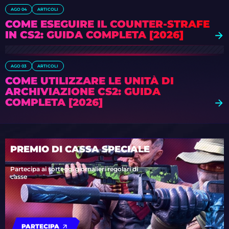
AGO 04
ARTICOLI
COME ESEGUIRE IL COUNTER-STRAFE
IN CS2: GUIDA COMPLETA [2026]
AGO 03
ARTICOLI
COME UTILIZZARE LE UNITÀ DI
ARCHIVIAZIONE CS2: GUIDA
COMPLETA [2026]
PREMIO DI CASSA SPECIALE
Partecipa ai sorteggi giornalieri regolari di
casse
PARTECIPA