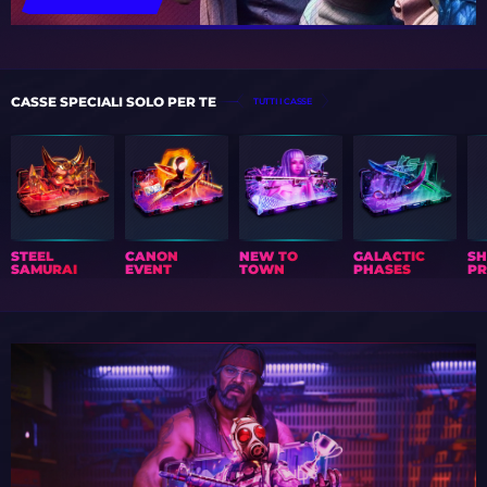
CASSE SPECIALI SOLO PER TE
TUTTI I CASSE
STEEL
CANON
NEW TO
GALACTIC
S
SAMURAI
EVENT
TOWN
PHASES
PR