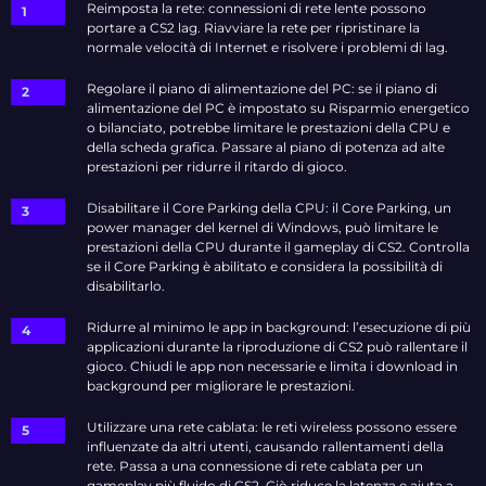
Reimposta la rete: connessioni di rete lente possono
portare a CS2 lag. Riavviare la rete per ripristinare la
normale velocità di Internet e risolvere i problemi di lag.
Regolare il piano di alimentazione del PC: se il piano di
alimentazione del PC è impostato su Risparmio energetico
o bilanciato, potrebbe limitare le prestazioni della CPU e
della scheda grafica. Passare al piano di potenza ad alte
prestazioni per ridurre il ritardo di gioco.
Disabilitare il Core Parking della CPU: il Core Parking, un
power manager del kernel di Windows, può limitare le
prestazioni della CPU durante il gameplay di CS2. Controlla
se il Core Parking è abilitato e considera la possibilità di
disabilitarlo.
Ridurre al minimo le app in background: l’esecuzione di più
applicazioni durante la riproduzione di CS2 può rallentare il
gioco. Chiudi le app non necessarie e limita i download in
background per migliorare le prestazioni.
Utilizzare una rete cablata: le reti wireless possono essere
influenzate da altri utenti, causando rallentamenti della
rete. Passa a una connessione di rete cablata per un
gameplay più fluido di CS2. Ciò riduce la latenza e aiuta a