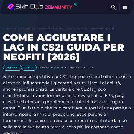
T
COMMUNITY
ARTICOLI
COME AGGIUSTARE I LAG IN CS2: GUIDA PER NEOFITI [2026]
COME AGGIUSTARE I
LAG IN CS2: GUIDA PER
NEOFITI [2026]
ARTICOLI
GEN 09
3K
VISUALIZZAZIONI
6 MINUTI DI LETTURA
Nel mondo competitivo di CS2, lag può essere l’ultimo punto
di svolta, influenzando i giocatori a tutti i livelli di abilità,
anche i professionisti. La verità è che CS2 lag può
manifestarsi in varie forme, da improvvisi cali di FPS, ping
elevato e balbuzie a problemi di input del mouse e bug in-
game. È un fastidio che può cambiare le sorti di una partita o
interrompere la mira di precisione. Ecco perché è
fondamentale capire la miriade di modi in cui il ritardo può
sollevare la sua brutta testa e, cosa più importante, come
sradicarlo.