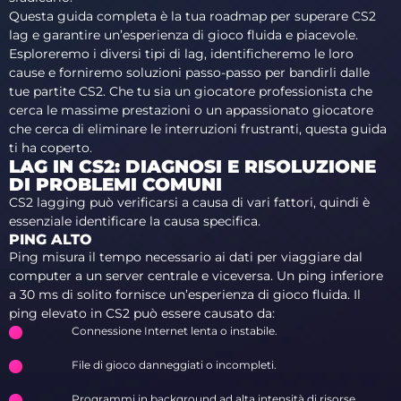
Questa guida completa è la tua roadmap per superare CS2
lag e garantire un’esperienza di gioco fluida e piacevole.
Esploreremo i diversi tipi di lag, identificheremo le loro
cause e forniremo soluzioni passo-passo per bandirli dalle
tue partite CS2. Che tu sia un giocatore professionista che
cerca le massime prestazioni o un appassionato giocatore
che cerca di eliminare le interruzioni frustranti, questa guida
ti ha coperto.
LAG IN CS2: DIAGNOSI E RISOLUZIONE
DI PROBLEMI COMUNI
CS2 lagging può verificarsi a causa di vari fattori, quindi è
essenziale identificare la causa specifica.
PING ALTO
Ping misura il tempo necessario ai dati per viaggiare dal
computer a un server centrale e viceversa. Un ping inferiore
a 30 ms di solito fornisce un’esperienza di gioco fluida. Il
ping elevato in CS2 può essere causato da:
Connessione Internet lenta o instabile.
File di gioco danneggiati o incompleti.
Programmi in background ad alta intensità di risorse.