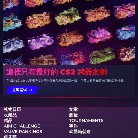
這裡只有最好的 CS2 武器案例
在 Skin.Club，您可以找到符合各種品味的武器外殼，以及由社群創造的特殊武器外殼。
立即尝试
礼物日历
文章
收藏品
测验
赠品
TOURNAMENTS
AIM CHALLENGE
事件
VALVE RANKINGS
武器箱创建
俱乐部