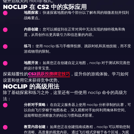
键开启或关闭 noclip 模式。
NOCLIP 在 CS2 中的实际应用
地图探索：
快速探索地图的每个部分以了解布局的细微差别并找到
战略要点。
内容创建：
您可以捕捉到在正常对局中无法实现的独特视角和角
度，从而创作出更具吸引力和信息量的内容。
练习：
使用 noclip 练习手榴弹投掷、跳跃时机和其他技能，而不受
游戏物理的限制。
地图开发：
如果您正在创建自定义地图，noclip 对于测试和完善您
的设计非常宝贵。
探索颠覆性的
CS2跳跃投掷绑定技巧
，提升你的游戏体验。学习如何
设置和使用它来获得竞争优势。
NOCLIP 的高级用法
除了基础探索和练习之外，这里还有一些使用 noclip 命令的高级方
法：
分析对手策略：
在自定义服务器上使用 noclip 分析录制的比赛，可
以自由飞行穿梭于地图各处，深入观察对手如何利用掩体和空间。
这能帮助您洞察敌方的站位习惯和战术部署。
教育内容创建：
如果您正在创建指南或教程，noclip 可以帮助您制
作清晰、高质量的视觉内容。 通过飞行模式穿梭于各个区域，为观