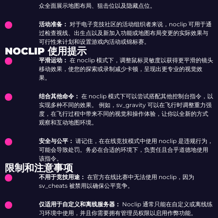
众全面展示地图布局、狙击位以及隐藏点位。
活动准备：
对于电子竞技社区的活动组织者来说，noclip 可用于通
过检查视线、出生点以及新加入功能或地图布局变更的实际效果与
可行性来计划和设置游戏内活动或锦标赛。
NOCLIP 使用提示
平滑运动：
在 noclip 模式下，调整鼠标灵敏度以获得更平滑的镜头
移动效果，使您的探索或录制减少卡顿，呈现出更专业的视觉效
果。
结合其他命令：
在 noclip 模式下可以尝试搭配其他控制台指令，以
实现多种不同的效果。 例如，sv_gravity 可以在飞行时调整重力强
度，在飞行过程中带来不同的视觉和操作体验，让你以全新的方式
观察和互动地图环境。
安全与公平：
请记住，在在线竞技模式中使用 noclip 是违规行为，
可能会导致处罚。务必在合适的环境下，负责任且合乎道德地使用
该指令。
限制和注意事项
不用于竞技用途：
在官方在线比赛中无法使用 noclip，因为
sv_cheats 被禁用以确保公平竞争。
仅适用于自定义和离线服务器：
Noclip 通常只能在自定义或离线练
习环境中使用，并且你需要拥有管理员权限以启用作弊功能。