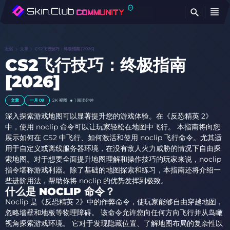
查
社区
文章
CS2飞行技巧：终极指南 [2026]
CS2飞行技巧：终极指南
[2026]
文章
一月 09
2K
视图
1 阅读分钟
深入探索游戏地图可以显著提升您的游戏体验。在《反恐精英 2》
中，使用 noclip 命令可以让玩家轻松在地图中飞行。 本指南将向您
展示如何在 CS2 中飞行、如何激活和使用 noclip 飞行命令。尤其适
用于自定义或离线服务器环境，在没有敌人火力威胁的情况下自由探
索地图。对于想要全面提升地图理解和操作技巧的玩家来说，noclip
指令堪称游戏利器。除了基础的地图探索和练习，本指南还将介绍一
些进阶用法，帮助你将 noclip 的优势发挥到极致。
什么是 NOCLIP 命令？
Noclip 是《反恐精英 2》中的作弊命令，使玩家能够自由穿越地图，
忽略墙壁和地板等物理障碍。 该命令允许您向任何方向飞行并从鸟瞰
视角探索游戏环境。 它对于发现隐藏位置、了解地图布局的复杂性以