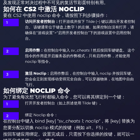
及发现正常对决过程中不可见的复活节彩蛋特别有用。
如何在 CS2 中激活 NOCLIP
要在 CS2 中使用 noclip 命令，请按照下列步骤操作：
访问开发者控制台：
打开游戏并按下 Tilde (~) 键以调出开发者控制
台。 该键通常位于键盘上数字 1 的左侧。如果控制台没有打开，请
确保在“游戏设置”>“启用开发者控制台”下的游戏设置中启用控制
台。
启用作弊：
在控制台中输入
sv_cheats 1
然后按回车键键盘。 这个
指令的作用是开启服务器的作弊模式，只有启用作弊，才能使用
noclip 等指令。
激活 Noclip：
启用作弊后，在控制台中输入 noclip 并按回车键。
您会会立刻发现移动变得完全自由，可以穿越物体，在地图中自由
飞行。
如何绑定 NOCLIP 命令
为了避免每次想飞行时都输入命令，您可以将其绑定到一个键：
打开开发者控制台（如上所述使用 Tilde 键）。
绑定 Noclip 命令：
在控制台中键入 bind [key] “
sv_cheats 1; noclip
“，将 [key] 替换为
您要分配以切换 noclip 模式的按键（例如 alt、F5）。
按回车键应用绑定。设置完成后，只需按下你选择的按键，就可以一