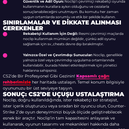
Güvenlik ve Adil Oyun:
Noclip’i çevrimiçi rekabetçi oyunda
kullanmanın kurallara aykırı olduğunu ve cezalarla
sonuçlanabileceğini unutmayın. Bu komutu her zaman
uygun ortamlarda sorumlu ve etik bir şekilde kullanın.
SINIRLAMALAR VE DIKKATE ALINMASI
GEREKENLER
Rekabetçi Kullanım İçin Değil:
Resmi çevrimiçi maçlarda
noclip kullanmak mümkün değildir, çünkü adil oyunu
sağlamak için sv_cheats devre dışı bırakılmıştır.
Yalnızca Özel ve Çevrimdışı Sunucular:
Noclip, genellikle
yalnızca özel veya çevrimdışı uygulama ortamlarında
kullanılabilir, burada hileleri etkinleştirmek için yönetici
haklarına sahipsiniz.
CS2’de Bir Profesyonel Gibi Gezinin!
Kapsamlı çağrı
rehberimizle
her haritada ustalaşın. Temel konum bilgisiyle
oyununuzu bir üst seviyeye taşıyın.
SONUÇ: CS2’DE UÇUŞU USTALAŞTIRMA
Noclip, doğru kullanıldığında, ister rekabetçi bir stratejist,
ister içerik oluşturucu veya sıradan bir oyuncu olun, Counter-
Strike 2’de oyun deneyiminizi büyük ölçüde geliştirebilecek
esnek bir araçtır. Noclip’in tam kapasitesini anlayarak ve
kullanarak, oyunun tasarımı ve mekanikleri hakkında daha