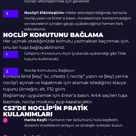
noclip’i etkinleştirmek için gereklidir.
Noclip’i Etkinleştirin:
Hileler etkinleştirildiğinde, konsola
noclip yazın ve Enter’a basın. Hareketinizin kısıtlanmadığını
ve nesnelerin içinden geçip uçabileceğinizi hemen fark
edeceksiniz.
NOCLIP KOMUTUNU BAĞLAMA
Her uçmak istediğinizde komutu yazmaktan kaçınmak için,
onu bir tuşa bağlayabilirsiniz:
Geliştirici Konsolunu Açın (yukarıda açıklandığı gibi Tilde
tuşunu kullanarak).
Noclip Komutunu Bağlayın:
Konsola bind [key] “
sv_cheats 1; noclip
” yazın ve [key] yerine
noclip’i açmak ve kapatmak için atamak istediğiniz klavye
tuşunu (örneğin, alt, F5) girin.
Bağlamayı uygulamak için
Enter
‘a basın. Artık seçilen tuşa
basmak, noclip modunu açıp kapatacaktır.
CS2’DE NOCLIP’IN PRATIK
KULLANIMLARI
Harita Keşfi:
Haritanın her bölümünü hızla keşfedin,
düzenin inceliklerini anlayın ve stratejik noktalar bulun.