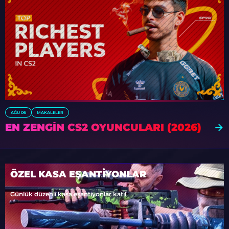
AĞU 06
MAKALELER
EN ZENGIN CS2 OYUNCULARI (2026)
ÖZEL KASA EŞANTİYONLAR
Günlük düzenli kasa eşantiyonlar katıl