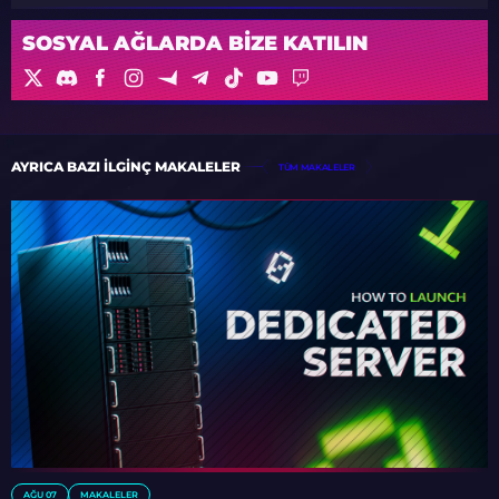
SOSYAL AĞLARDA BIZE KATILIN
AYRICA BAZI ILGINÇ MAKALELER
TÜM MAKALELER
AĞU 07
MAKALELER