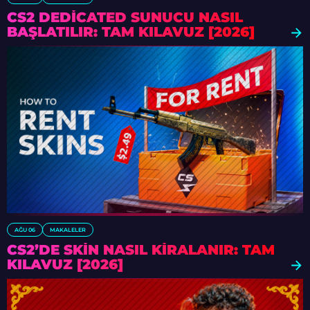
CS2 DEDICATED SUNUCU NASIL
BAŞLATILIR: TAM KILAVUZ [2026]
AĞU 06
MAKALELER
CS2’DE SKIN NASIL KIRALANIR: TAM
KILAVUZ [2026]