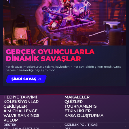
GERÇEK OYUNCULARLA
DINAMIK SAVAŞLAR
Farklı savaş modları: 2'ye 2 takım, kaybedenin her şeyi aldığı çılgın mod! Ayrıca
herkesin kazandığı paylaşım modu!
ŞIMDI SAVAŞ
HEDIYE TAKVIMI
MAKALELER
KOLEKSIYONLAR
QUIZLER
ÇEKILIŞLER
TOURNAMENTS
AIM CHALLENGE
ETKINLIKLER
VALVE RANKINGS
KASA OLUŞTURMA
KULÜP
DESTEK
GIZLILIK POLITIKASI
KULLANIM ŞARTLARI
RSS