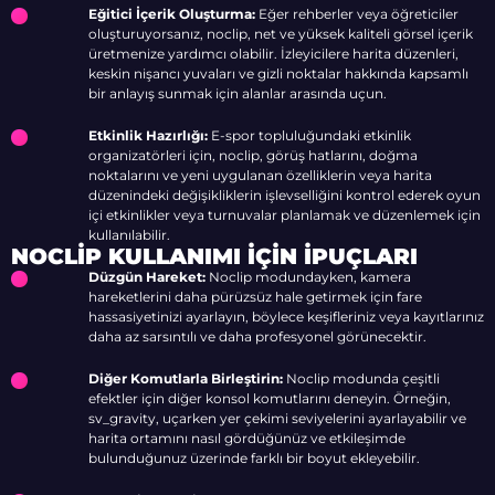
Eğitici İçerik Oluşturma:
Eğer rehberler veya öğreticiler
oluşturuyorsanız, noclip, net ve yüksek kaliteli görsel içerik
üretmenize yardımcı olabilir. İzleyicilere harita düzenleri,
keskin nişancı yuvaları ve gizli noktalar hakkında kapsamlı
bir anlayış sunmak için alanlar arasında uçun.
Etkinlik Hazırlığı:
E-spor topluluğundaki etkinlik
organizatörleri için, noclip, görüş hatlarını, doğma
noktalarını ve yeni uygulanan özelliklerin veya harita
düzenindeki değişikliklerin işlevselliğini kontrol ederek oyun
içi etkinlikler veya turnuvalar planlamak ve düzenlemek için
kullanılabilir.
NOCLIP KULLANIMI İÇIN İPUÇLARI
Düzgün Hareket:
Noclip modundayken, kamera
hareketlerini daha pürüzsüz hale getirmek için fare
hassasiyetinizi ayarlayın, böylece keşifleriniz veya kayıtlarınız
daha az sarsıntılı ve daha profesyonel görünecektir.
Diğer Komutlarla Birleştirin:
Noclip modunda çeşitli
efektler için diğer konsol komutlarını deneyin. Örneğin,
sv_gravity, uçarken yer çekimi seviyelerini ayarlayabilir ve
harita ortamını nasıl gördüğünüz ve etkileşimde
bulunduğunuz üzerinde farklı bir boyut ekleyebilir.