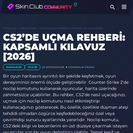
BU
TOPLULUK
MAKALELER
CS2’DE UÇMA REHBERI: KAPSAMLI KILAVUZ [2026]
CS2’DE UÇMA REHBERI:
KAPSAMLI KILAVUZ
[2026]
MAKALELER
OCA 09
2K
GÖRÜNÜMLER
6 DAKIKALIK OKUMA
Bir oyun haritasını ayrıntılı bir şekilde keşfetmek, oyun
deneyiminizi önemli ölçüde geliştirebilir. Counter-Strike 2’de
noclip komutunu kullanarak oyuncular, harita üzerinde
zahmetsizce uçabilirler. Bu rehber, CS2’de nasıl uçacağınızı,
uçmak için noclip komutunu nasıl etkinleştirip
kullanacağınızı gösterecek. Bu özellik, özellikle düşman ateşi
tehdidi olmadan özgürce keşfedebileceğiniz özel veya
çevrimdışı sunucu ayarlarında yararlıdır. Noclip komutu,
CS2’deki bilgi ve becerilerini en üst düzeye çıkarmak isteyen
oyuncular için bir oyun değiştirici olabilir. Temel keşif ve