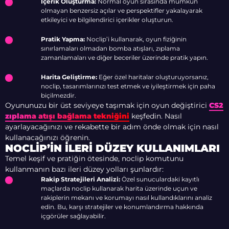
İçerik Oluşturma:
Normal oyun sırasında mümkün
olmayan benzersiz açılar ve perspektifler yakalayarak
etkileyici ve bilgilendirici içerikler oluşturun.
Pratik Yapma:
Noclip’i kullanarak, oyun fiziğinin
sınırlamaları olmadan bomba atışları, zıplama
zamanlamaları ve diğer beceriler üzerinde pratik yapın.
Harita Geliştirme:
Eğer özel haritalar oluşturuyorsanız,
noclip, tasarımlarınızı test etmek ve iyileştirmek için paha
biçilmezdir.
Oyununuzu bir üst seviyeye taşımak için oyun değiştirici
CS2
zıplama atışı bağlama tekniğini
keşfedin. Nasıl
ayarlayacağınızı ve rekabette bir adım önde olmak için nasıl
kullanacağınızı öğrenin.
NOCLIP’IN İLERI DÜZEY KULLANIMLARI
Temel keşif ve pratiğin ötesinde, noclip komutunu
kullanmanın bazı ileri düzey yolları şunlardır:
Rakip Stratejileri Analizi:
Özel sunuculardaki kayıtlı
maçlarda noclip kullanarak harita üzerinde uçun ve
rakiplerin mekanı ve korumayı nasıl kullandıklarını analiz
edin. Bu, karşı stratejiler ve konumlandırma hakkında
içgörüler sağlayabilir.