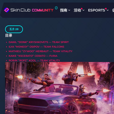
指南
活动
ESPORTS
五月 28
目录
DANIL “DONK” KRYSHKOVETS — TEAM SPIRIT
ILYA “M0NESY” OSIPOV — TEAM FALCONS
MATHIEU “ZYWOO” HERBAUT — TEAM VITALITY
KAIKE “KSCERATO” CERATO — FURIA
ROBIN “ROPZ” KOOL — TEAM VITALITY