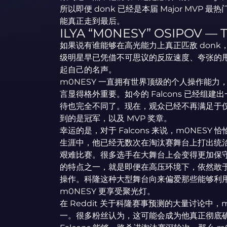
所以即便 donk 已经是本届 Major MV
能真正走到最后。
ILYA “M0NESY” OSIPOV —
如果说有谁能够在高光能力上真正匹敌 donk，那个
级明星早已凭借不可思议的反应速度、夸张的
起自己的名声。
m0NESY 一直拥有世界顶级的个人操作能
言显得格外重要。如今的 Falcons 已经组
待也完全不同了。现在，观众已经不再满足于仅仅
到的是冠军，以及 MVP 奖章。
幸运的是，对于 Falcons 来说，m0NES
生涯中，他已经无数次在淘汰赛舞台上打出统
艰难比赛。很多选手在大舞台上会变得更加保守，
的特点之一，就是即便在高压环境下，依然敢
操作。科隆这种大型舞台向来偏爱那些能够利
m0NESY 更享受聚光灯。
在 Reddit 关于科隆赛事预测的大量讨论中，m
一。很多粉丝认为，这可能会成为他真正彻底确立