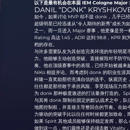
以下是最有机会在本届 IEM Cologne Majo
DANIL “DONK” KRYSHKOVE
如今，如果讨论 MVP 却不提 donk，几乎已经变
超级明星已经迅速从“令人期待的新秀”成长为如今 Co
之一。而一旦进入 Major 赛事，他更像是另一种
Rating 高达 1.45，ADR 达到 98.8，KPR
档的存在。
与许多需要队友为其创造完美环境的年轻明星不
力。他能够主动创造突破、直接摧毁对手防守
奏。他在顶级赛事中的表现，已经开始被越来越多人拿
NiKo 相提并论。而考虑到 donk 的职业
科隆一直奖励那些充满自信的选手。纵观历史，真正能
往往都是那些敢于承担风险、享受现场压力而
为 donk 那种极度激进的打法量身打造的。Sp
与其将 donk 限制在固定的默认战术之中，
地图控制权，并直接主导整回合的节奏。在如今的 Co
力驱动的突破手比以往任何时候都更加致命，而这
如果 Spirit 其他成员能够保持稳定发挥，那么
做到这一点，他们最终还是必须击败 Vitali