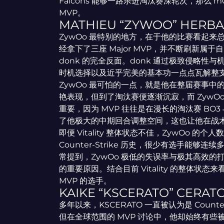
Falcons 能够一路杀进淘汰赛深轮次，那么 
MVP。
MATHIEU “ZYWOO” HERBAU
ZywOo 最特别的地方，在于他的比赛看起来总是如此
经拿下了三座 Major MVP，并不断刷新属于
donk 的完全反面。donk 通过极致侵略性与
时机选择以及近乎完美的基本功一点点瓦解整
ZywOo 最可怕的一点，就是他在整届赛事
艳表现，但到了淘汰赛便逐渐沉寂，而 ZywO
重要，因为 MVP 往往是在漫长的淘汰赛 BO3 与 
了他极大的中期回合调整空间，这也让他在战
即便 Vitality 整体状态不佳，ZywOo 
Counter-Strike 历史，很少有选手能
常提到，ZywOo 极低的失误率与极其高效
的重要原因。结合目前 Vitality 的整体状态
MVP 的选手。
KAIKE “KSCERATO” CERAT
多年以来，KSCERATO 一直被认为是 Count
但在全球范围的 MVP 讨论中，他却始终有些被低