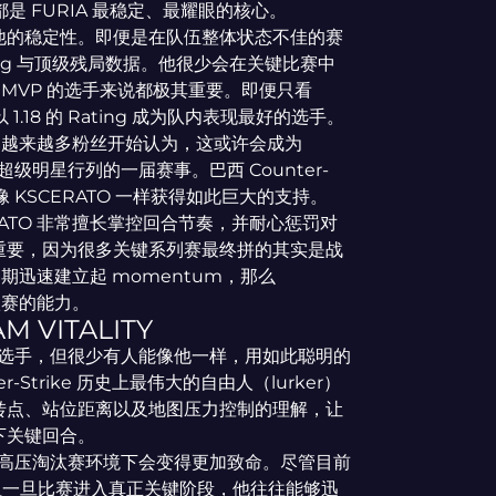
始终都是 FURIA 最稳定、最耀眼的核心。
他的稳定性。即便是在队伍整体状态不佳的赛
ting 与顶级残局数据。他很少会在关键比赛中
e MVP 的选手来说都极其重要。即便只看
 1.18 的 Rating 成为队内表现最好的选手。
升，越来越多粉丝开始认为，这或许会成为
2 顶级超级明星行列的一届赛事。巴西 Counter-
像 KSCERATO 一样获得如此巨大的支持。
ATO 非常擅长掌控回合节奏，并耐心惩罚对
重要，因为很多关键系列赛最终拼的其实是战
初期迅速建立起 momentum，那么
汰赛的能力。
M VITALITY
头的选手，但很少有人能像他一样，用如此聪明的
Strike 历史上最伟大的自由人（lurker）
转点、站位距离以及地图压力控制的理解，让
下关键回合。
法在高压淘汰赛环境下会变得更加致命。尽管目前
高的选手，但一旦比赛进入真正关键阶段，他往往能够迅