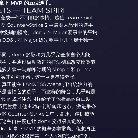
r 拿下 MVP 的五位选手。
TS — TEAM SPIRIT
成一件不可能的事情。这位 Team Spirit
unter-Strike 2 中最令人恐惧的选手
级别的怪物。donk 在 Major 赛事中的平均
 则为 0.96，在 Major 级别赛事中几乎属于独一
同，donk 的影响力几乎完全来自个人能
结构，并通过极度激进的打法彻底改变比赛节
来与巅峰时期的 s1mple 和 prime
生涯其实才刚刚开始，这一点更显得夸张。
在 LANXESS Arena 打出统治力的，
不是害怕它的选手。而这样的舞台，几乎就是
irit 的战术体系同样给予了他极高的自由度。
队伍更愿意让他主动在前期施压包点、激进争夺
unter-Strike 2 中，高速、纯机械能
种自由度也让 donk 变得极其危险。
 donk 拿下 MVP 的概率会非常高。但想真正
ty，而这绝不仅仅是某一个人能够完成的任务。