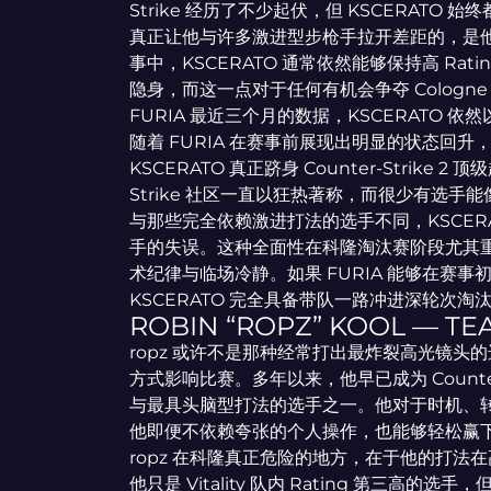
Strike 经历了不少起伏，但 KSCERATO 
真正让他与许多激进型步枪手拉开差距的，是
事中，KSCERATO 通常依然能够保持高 Ra
隐身，而这一点对于任何有机会争夺 Cologn
FURIA 最近三个月的数据，KSCERATO 依然以
随着 FURIA 在赛事前展现出明显的状态回
KSCERATO 真正跻身 Counter-Strike 
Strike 社区一直以狂热著称，而很少有选手能
与那些完全依赖激进打法的选手不同，KSCER
手的失误。这种全面性在科隆淘汰赛阶段尤其
术纪律与临场冷静。如果 FURIA 能够在赛事
KSCERATO 完全具备带队一路冲进深轮次淘
ROBIN “ROPZ” KOOL — TEA
ropz 或许不是那种经常打出最炸裂高光镜
方式影响比赛。多年以来，他早已成为 Counter-
与最具头脑型打法的选手之一。他对于时机、
他即便不依赖夸张的个人操作，也能够轻松赢
ropz 在科隆真正危险的地方，在于他的打
他只是 Vitality 队内 Rating 第三