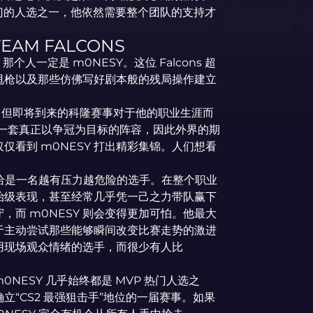
P 最热门的人选之一，他依然需要整个团队的支持才
 TEAM FALCONS
人一定是 m0NESY。这位 Falcons 超
甩枪以及那些仿佛写好剧本般的残局操作建立
力，但即将到来的科隆赛事对于他的职业生涯而
建出一套真正以争冠为目标的阵容，因此外界的期
看到 m0NESY 打出精彩集锦。人们想看
Y 恰恰是一名越有压力越危险的选手。在整个职业
治级表现，甚至经常几乎凭一己之力带队赢下
而 m0NESY 则会变得更加可怕。他最大
于主动尝试那些能够瞬间改变比赛走势的激进
用现场观众情绪的选手，而很少有人比
0NESY 几乎始终都是 MVP 热门人选之
“CS2 最强狙击手”地位的一届赛事。如果