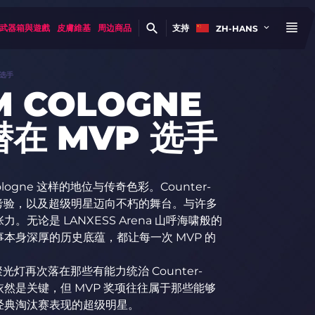
武器箱與遊戲
皮膚維基
周边商品
支持
ZH-HANS
 选手
 COLOGNE
潜在 MVP 选手
ogne 这样的地位与传奇色彩。Counter-
接受考验，以及超级明星迈向不朽的舞台。与许多
论是 LANXESS Arena 山呼海啸般的
本身深厚的历史底蕴，都让每一次 MVP 的
近，聚光灯再次落在那些有能力统治 Counter-
绩依然是关键，但 MVP 奖项往往属于那些能够
经典淘汰赛表现的超级明星。