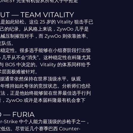
m0NESY 完全有机会从所有人手中抢走
T — TEAM VITALITY
轻松。这位 25 岁的 Vitality 狙击手已
自己的纪录。从风格上来说，ZywOo 几乎是
机械压制摧毁对手，而 ZywOo 则依靠效率、
支队伍。
中的稳定性。很多选手能够在小组赛阶段打出惊
o 几乎从不会“消失”。这种稳定性在科隆尤其
BO5 中决定的。Vitality 的体系同样给予
术层面极难被针对。
的个人数据通常依然保持在世界顶级水平。纵观
够连续多年维持如此夸张的竞技状态。分析师们也经
的打法，正是他始终能够留在世界最佳选手行列
来看，ZywOo 或许是本届科隆最有机会拿下
O — FURIA
er-Strike 中个人能力最顶级的步枪手之一，
估。尽管近几个赛季巴西 Counter-