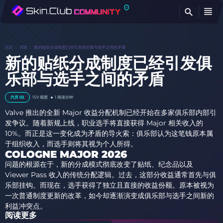
查
社区
消息
新的贴纸分成制度已经引发俱乐部与选手之间的矛盾
新的贴纸分成制度已经引发俱
乐部与选手之间的矛盾
六月 02
159
视图
1 阅读分钟
Valve 推出的全新 Major 收益分配机制已经开始在多家俱乐部内部引
发争议。随着新规上线，职业选手将直接获得 Major 相关收入的
10%。而正是这一变化成为矛盾的导火索：俱乐部认为这笔钱原本属
于组织收入，而选手则将其视为个人所得。
COLOGNE MAJOR 2026
问题的根源在于，新的分成模式彻底改变了贴纸、纪念品以及
Viewer Pass 收入的传统分配逻辑。过去，这部分收益通常首先与俱
乐部挂钩。而现在，选手获得了独立且直接的收益份额。原本被视为
一次普通制度更新的改革，如今却逐渐演变成俱乐部与选手之间新的
利益冲突点。
阅读更多