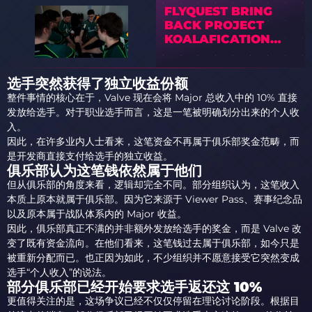
FLYQUEST BRING
BACK PROJECT
KOALAFICATION
FOR COLOGNE
MAJOR 2026
选手突然获得了独立收益份额
整件事情的核心在于，Valve 现在会将 Major 总收入中的 10% 直接
发放给选手。对于职业选手而言，这是一笔被明确划分出来的个人收
入。
因此，在许多业内人士看来，这笔资金不再属于俱乐部奖金范畴，而
是开发商直接支付给选手的独立收益。
俱乐部认为这笔钱依然属于他们
但从俱乐部的角度来看，逻辑却完全不同。部分组织认为，这笔收入
本质上原本就属于俱乐部。因为它来源于 Viewer Pass、赛事纪念品
以及原本属于战队体系内的 Major 收益。
因此，俱乐部真正不满的并非额外发放给选手的奖金，而是 Valve 改
变了既有资金流向。在他们看来，这笔钱过去属于俱乐部，如今只是
被重新分配而已。也正因为如此，不少组织并不愿意接受它突然变成
选手“个人收入”的说法。
部分俱乐部已经开始要求选手返还这 10%
更值得关注的是，这场争议已经不仅仅停留在理论讨论阶段。根据目