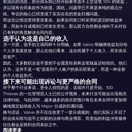
前流出的消息，部分俱乐部已经开始要求选手上交这笔 10% 的收益，
并以现有合同条款作为依据。因此，问题早已不再是单纯的观点分
歧。争议的核心已经变成了实实在在的资金归属问题。
而这也让情况变得更加复杂。如果合同签订时采用的是旧的收益体
系，而如今分成规则已经发生变化，那么双方自然都会倾向于从对自
己有利的角度解读合同内容。
选手认为这是自己的收入
另一方面，选手的立场同样十分明确。如果 Valve 明确将收益划分给
个人并直接发放，那么在他们看来，这自然属于个人收入，而非俱乐
部资产。
因此，大多数职业选手显然不会愿意轻易将这笔钱返还给组织。他们
认为，这并不是一笔“误发到个人账户的俱乐部奖金”，而是一种全新
的个人收益形式。
接下来可能出现诉讼与更严格的合同
对于整个行业来说，更令人担忧的是，这或许只是开始。100
Thieves 的一位管理层人士已经公开预测，未来行业可能会出现相关
法律纠纷。与此同时，越来越多的俱乐部预计将在未来合同中更加明
确地规定贴纸收入与 Major 分成的归属问题。
换句话说，Valve 并不仅仅改变了一套分成规则。他们实际上开启了
职业俱乐部与选手之间新的法律与商业博弈。而类似的利益冲突最终
往往都会反映到合同条款之中。
阅读更多