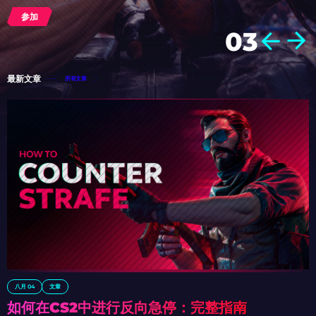
立即开启
参加
参加
参加
04
最新文章
所有文章
八月 04
文章
如何在CS2中进行反向急停：完整指南