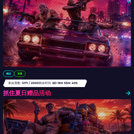
赠品
直播
剩余票数:
1271 / 2000
剩余时间:
6D 18H 55M 36S
抓住夏日赠品活动