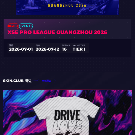
PAST
EVENTS
XSE PRO LEAGUE GUANGZHOU 2026
开始
结束
TEAMS
VALVE TIER
2026-07-01
2026-07-12
16
TIER 1
SKIN.CLUB 周边
全部周边