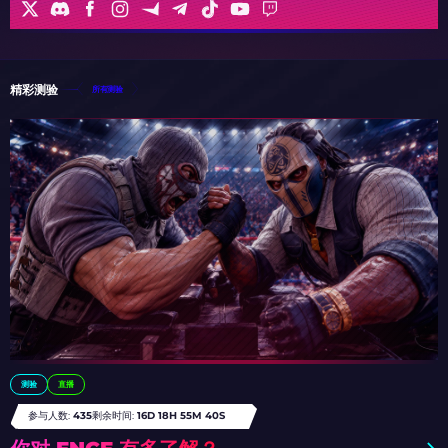
精彩测验
所有测验
测验
直播
参与人数:
435
剩余时间:
16D 18H 55M 36S