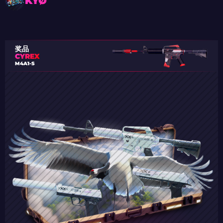
KYØ
奖品
CYREX
M4A1-S