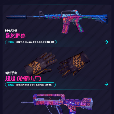
M4A1-S
暴怒野兽
收藏品
CS2中最佳M4A1-S突击步枪皮肤 [2026]
驾驶手套
超越 (崭新出厂)
收藏品
最便宜的 CS2 手套：更新列表（2026）