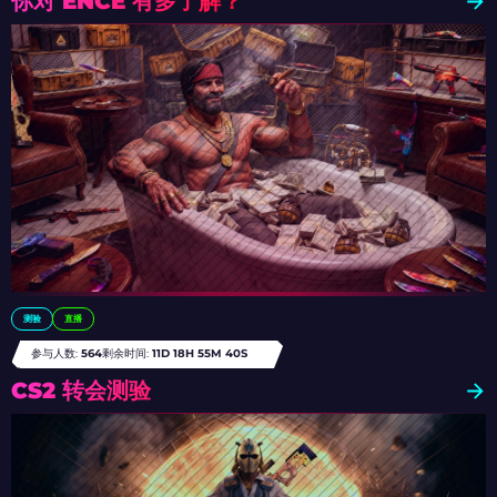
你对 ENCE 有多了解？
测验
直播
参与人数:
564
剩余时间:
11D 18H 55M 36S
CS2 转会测验