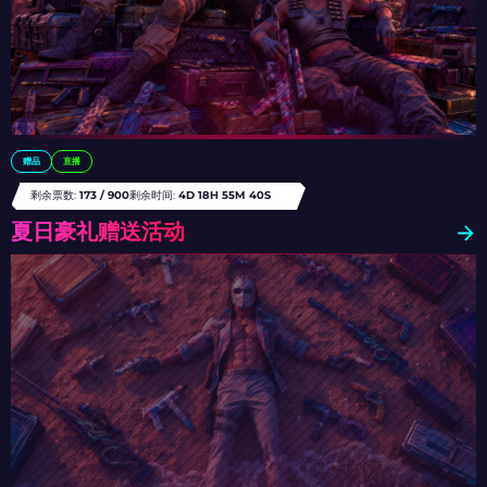
赠品
直播
剩余票数:
173 / 900
剩余时间:
4D 18H 55M 36S
夏日豪礼赠送活动