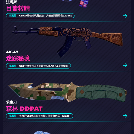
法玛斯
目皆转睛
收藏品
CS:GO最佳法玛斯皮肤：从便宜到最昂贵 [2026]
AK-47
迷踪秘境
收藏品
CS2中10美元以下的最佳实惠AK-47皮肤精选
求生刀
森林 DDPAT
收藏品
实惠的CS2求生匕首皮肤，值得您购买！[2026]