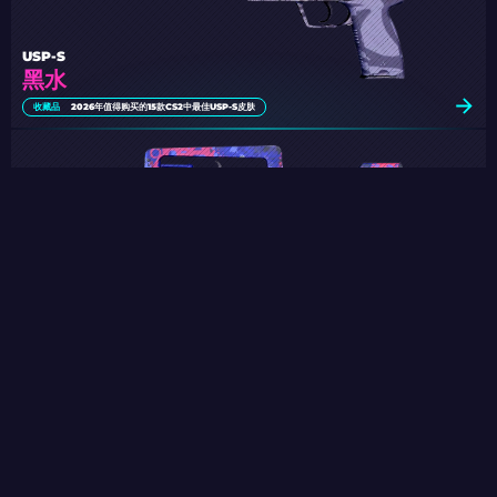
USP-S
黑水
收藏品
2026年值得购买的15款CS2中最佳USP-S皮肤
法玛斯
幕后主谋
收藏品
CS:GO最佳法玛斯皮肤：从便宜到最昂贵 [2026]
浪女爱娃 秋叶原之选
收藏品
CS2动漫贴纸：完整列表（2026 年更新）