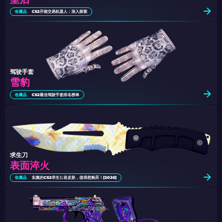
收藏品
CS2开箱交易机器人：深入探索
驾驶手套
雪豹
收藏品
CS2最佳驾驶手套排名榜单
求生刀
表面淬火
收藏品
实惠的CS2求生匕首皮肤，值得您购买！[2026]