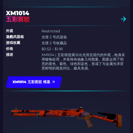
XM1014
五彩斑驳
外观
Restricted
遊戲武器箱
光谱 2 号武器箱
游戏收藏
光谱 2 号收藏品
价格
$0.52 – $1.95
描述
XM1014 | 五彩斑驳展示出光滑且现代的外观，枪身采
用镀铬处理，并装饰有抽象几何图案。图案运用了明
亮的黄色、紫色、绿色和蓝色，形成了与金属光泽背
景鲜明的视觉对比，极具美感。
XM1014 五彩斑驳 维基