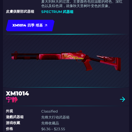
夏天到秋天的过渡。主要颜色包括温暖的橙色、深红
色以及棕色调，就像秋天里树叶变色的景象。
皮膚俱樂部武器箱
SPECTRUM 武器箱
XM1014 四季 维基
XM1014
宁静
外观
Classified
遊戲武器箱
先锋大行动武器箱
游戏收藏
先锋收藏品
价格
$6.36 – $23.55