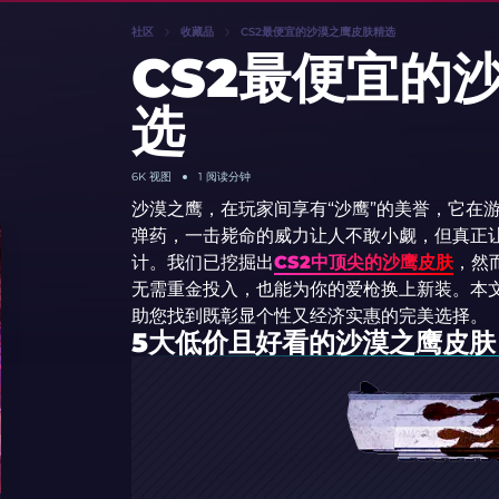
社区
收藏品
CS2最便宜的沙漠之鹰皮肤精选
CS2最便宜的
选
6K
视图
1 阅读分钟
沙漠之鹰，在玩家间享有“沙鹰”的美誉，它在游
弹药，一击毙命的威力让人不敢小觑，但真正
计。我们已挖掘出
CS2中顶尖的沙鹰皮肤
，然
无需重金投入，也能为你的爱枪换上新装。本文
助您找到既彰显个性又经济实惠的完美选择。
5大低价且好看的沙漠之鹰皮肤