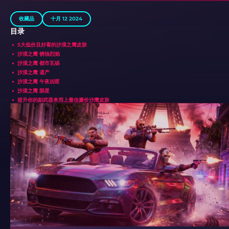
收藏品
十月 12 2024
目录
5大低价且好看的沙漠之鹰皮肤
沙漠之鹰 锈蚀烈焰
沙漠之鹰 都市瓦砾
沙漠之鹰 遗产
沙漠之鹰 午夜凶匪
沙漠之鹰 陨星
提升你的副武器来用上最佳廉价沙鹰皮肤