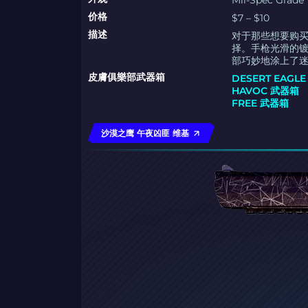
Mil-Spec Grade
价格
$7 – $10
描述
对于那些想要购
择。手枪光滑的
部巧妙地涂上了
皮膚俱樂部武器箱
DESERT EAGL
HAVOC 武器箱
FREE 武器箱
沙漠之鹰 午夜凶匪 维基