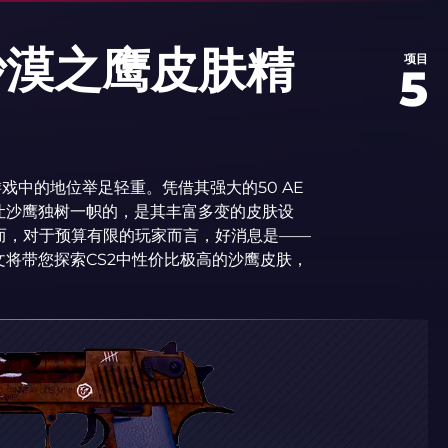
沙漠之鹰皮肤精
项目
5
戏中的地位举足轻重。凭借其强大的50 AE
让沙鹰独树一帜的，是其丰富多变的皮肤设
而，对于预算有限的玩家而言，好消息是——
将带您探索CS2中性价比极高的沙鹰皮肤，