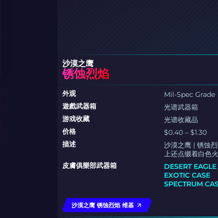
沙漠之鹰
锈蚀烈焰
外观
Mil-Spec Grade
遊戲武器箱
光谱武器箱
游戏收藏
光谱收藏品
价格
$0.40 – $1.30
描述
沙漠之鹰 | 锈
上还点缀着白色
皮膚俱樂部武器箱
DESERT EAGLE
EXOTIC CASE
SPECTRUM CA
沙漠之鹰 锈蚀烈焰 维基