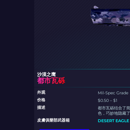
沙漠之鹰
都市瓦砾
外观
Mil-Spec Grade
价格
$0.50 – $1
描述
都市瓦砾结合了
色，巧妙地隐藏
皮膚俱樂部武器箱
DESERT EAGL