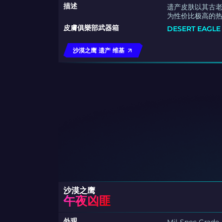
描述
遗产皮肤以其古
为性价比极高的
皮膚俱樂部武器箱
DESERT EAGL
沙漠之鹰 遗产 维基
沙漠之鹰
午夜凶匪
外观