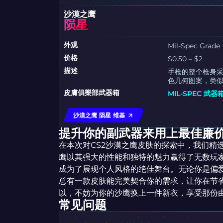
沙漠之鹰
陨星
外观
Mil-Spec Grade
价格
$0.50 – $2
描述
手枪的整个枪身
色几何图案，类似
皮膚俱樂部武器箱
MIL-SPEC 武器
沙漠之鹰 陨星 维基
提升你的副武器来用上最佳廉
在本次对CS2沙漠之鹰皮肤的探索中，我们精
鹰以其强大的性能和独特的魅力赢得了无数玩
成为了展现个人风格的绝佳舞台。无论你是偏
总有一款皮肤能完美契合你的需求，让你在节
以，不妨为你的沙鹰换上一件新衣，享受那份
常见问题