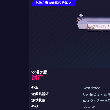
沙漠之鹰 都市瓦砾 维基
沙漠之鹰
遗产
外观
Restricted
遊戲武器箱
反恐精英 3 号武
游戏收藏
军火交易 3 号收
价格
$5 – $15