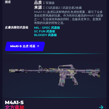
描述
品质：
军规级
来源：
CS武器箱2 / 武器交易2收藏
M4A1-S | 血虎以其鲜艳的红色虎纹图案，吸引了众多
喜欢狂野风格的玩家。作为性价比极高的M4A1-S皮肤
之一，它在保持风格的同时，也极具竞争力。是预算
有限的玩家的明智之选。
皮膚俱樂部武器箱
MIL - SPEC 武器箱
SC FUN 武器箱
BLOODY 武器箱
M4A1-S 血虎 维基
M4A1-S
北方森林