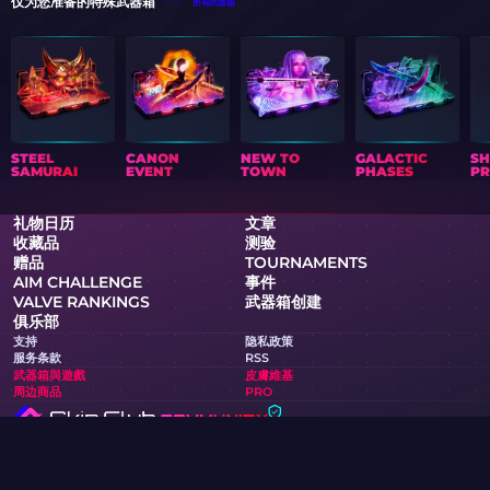
仅为您准备的特殊武器箱
所有武器箱
STEEL
CANON
NEW TO
GALACTIC
S
SAMURAI
EVENT
TOWN
PHASES
PR
礼物日历
文章
收藏品
测验
赠品
TOURNAMENTS
AIM CHALLENGE
事件
VALVE RANKINGS
武器箱创建
俱乐部
支持
隐私政策
服务条款
RSS
武器箱與遊戲
皮膚維基
周边商品
PRO
Skin.Club © 2026
您可以以最优惠的价格获取您喜爱的皮肤。所有交易通过Steam机