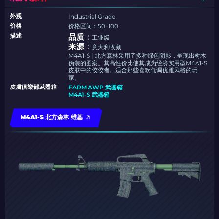
外观
Industrial Grade
价格
价格区间：50−100
描述
品质：
工业级
来源：
意大利收藏
M4A1-S | 北方森林采用了多种绿色阴影，呈现出树木
伪装的图案。其高性价比使其成为经济实用型M4A1-S
皮肤中的佼佼者。适合那些喜欢低调优雅风格的玩
家。
皮膚俱樂部武器箱
FARM AWP 武器箱
M4A1-S 武器箱
M4A1-S 北方森林 维基