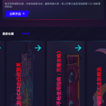
每天回来领取礼物，并参加抽奖活动，赢取终极大奖：双人巴黎之旅及现场观看 CS2 锦标赛
的机会。
立即开启
最新收藏
所有收藏
《
C
S
2
》
格
洛
克
-
1
8
手
枪
使
用
指
南
：
完
整
攻
略
[
2
0
2
最好的MAG-7皮肤在CS2的任何预算
选