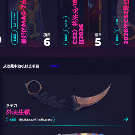
七月 23 2025
一月 09
四月 16
6
]
2
0
2
6
年
C
S
2
最
佳
锯
齿
爪
刀
皮
肤
精
项目
项目
0
收藏品
收藏品
收藏品
6
5
从收藏中随机精选项目
所有收藏
爪子刀
外表生锈
收藏品
最实惠的CS2爪刀皮肤[2026]