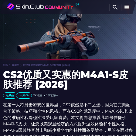
查
社区
收藏品
CS2优质又实惠的M4A1-S皮肤推荐 [2026]
CS2优质又实惠的M4A1-S皮
肤推荐 [2026]
收藏品
一月 09
7K
视图
1 阅读分钟
在第一人称射击游戏的世界里，CS2依然是不二之选，因为它完美融
合了策略、技巧和个性化风格。而在CS2的武器库中，M4A1-S以其出
色的准确性和隐秘性深受玩家喜爱。本文将向您推荐几款最佳廉价
M4A1-S皮肤，让您以美观且经济的方式提升游戏体验和个性风格。
M4A1-S因其静音射击和减少后坐力的特性而备受赞誉，尽管在面对多