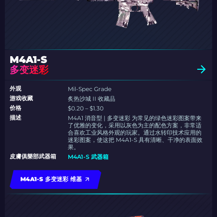
M4A1-S
多变迷彩
外观
Mil-Spec Grade
游戏收藏
炙热沙城 II 收藏品
价格
$0.20 – $1.30
描述
M4A1 消音型 | 多变迷彩 为常见的绿色迷彩图案带来
了优雅的变化，采用以灰色为主的配色方案，非常适
合喜欢工业风格外观的玩家。通过水转印技术应用的
迷彩图案，使这把 M4A1-S 具有清晰、干净的表面效
果。
皮膚俱樂部武器箱
M4A1-S 武器箱
M4A1-S 多变迷彩 维基