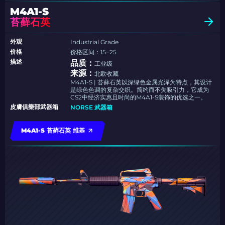
M4A1-S
苔藓石英
外观
Industrial Grade
价格
价格区间：15−25
描述
品质：
工业级
来源：
北欧收藏
M4A1-S | 苔藓石英以深绿色金属光泽为特点，其设计
是绿色色调的复杂交织。简约而不失吸引力，它成为
CS2中经济实惠且时尚的M4A1-S装饰的优选之一。
皮膚俱樂部武器箱
NORSE 武器箱
M4A1-S 苔藓石英 维基