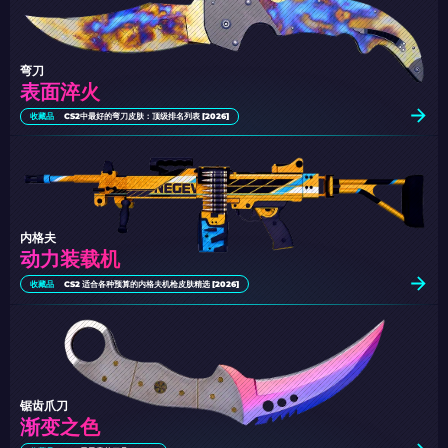
弯刀
表面淬火
收藏品
CS2中最好的弯刀皮肤：顶级排名列表 [2026]
内格夫
动力装载机
收藏品
CS2 适合各种预算的内格夫机枪皮肤精选 [2026]
锯齿爪刀
渐变之色