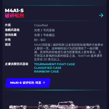
M4A1-S
破碎铅秋
外观
Classified
遊戲武器箱
光谱 2 号武器箱
游戏收藏
光谱 2 号收藏品
价格
$9 – $63
描述
M4A1消音版 | 破碎铅秋 以多彩的彩绘玻璃碎片效果令
人眼前一亮。这种独特设计为武器增添了一抹闪耀
感。其亲民的价格使它成为想要视觉上更有看点、又
不想花太多钱的玩家的稳妥之选。StatTrak 版本通常
定价在 20 美元以上。
皮膚俱樂部武器箱
TOURNAMENT FIGHT CASE
CLASSIFIED CASE
RAINBOW CASE
M4A1-S 破碎铅秋 维基