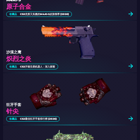
原子合金
收藏品
CS2优质又实惠的M4A1-S皮肤推荐 [2026]
沙漠之鹰
炽烈之炎
收藏品
CS2开箱交易机器人：深入探索
狂牙手套
针尖
收藏品
CS2最佳狂牙手套排行榜 [2026]