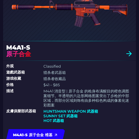
M4A1-S
原子合金
外观
Classified
遊戲武器箱
猎杀者武器箱
游戏收藏
猎杀者收藏品
价格
$41 – $85
描述
M4A1 消音型 | 原子合金 的枪身布满醒目的橙色调图
案细节。半透明的六边形网格图案突出了步枪的中部
区域，而部分区域则饰有由多种棕色构成的像素化迷
彩图案
皮膚俱樂部武器箱
HUNTSMAN WEAPON 武器箱
SUNNY SET 武器箱
HOT 武器箱
M4A1-S 原子合金 维基