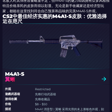
名敌人时其弹匣容量略显不足，但M4A1-S的魅力却因拥有众多风格独
特且价格亲民的皮肤而得以彰显。无论是新手收藏家还是经济型玩
家，都能在这里找到符合自己预算和品味的完美M4A1-S外观。
CS2中最佳经济实惠的M4A1-S皮肤：优雅选择
近在咫尺
M4A1-S
翼蜥
外观
Restricted
遊戲武器箱
先锋行动武器箱
游戏收藏
先锋收藏品
价格
$8 – $50
描述
M4A1 消音型 | 翼蜥 采用光滑的未上漆银色外观，刻