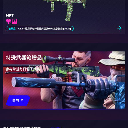
MP7
帝国
收藏品
CS2中适用于各种预算的顶级MP7皮肤指南 [2026]
特殊武器箱贈品
参与常规每日箱子抽奖
参与