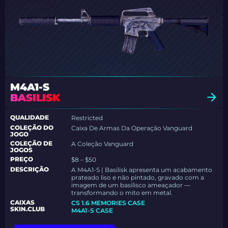
M4A1-S
BASILISK
QUALIDADE
Restricted
COLEÇÃO DO
Caixa De Armas Da Operação Vanguard
JOGO
COLEÇÃO DE
A Coleção Vanguard
JOGOS
PREÇO
$8 – $50
DESCRIÇÃO
A M4A1-S | Basilisk apresenta um acabamento
prateado liso e não pintado, gravado com a
imagem de um basilisco ameaçador —
transformando o mito em metal.
CAIXAS
CS 1.6 MEMORIES CASE
SKIN.CLUB
M4A1-S CASE