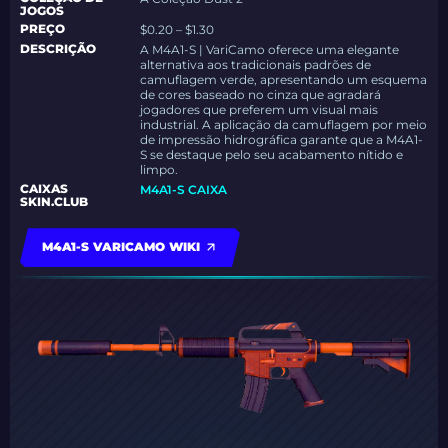
JOGOS
PREÇO
$0.20 – $1.30
DESCRIÇÃO
A M4A1-S | VariCamo oferece uma elegante
alternativa aos tradicionais padrões de
camuflagem verde, apresentando um esquema
de cores baseado no cinza que agradará
jogadores que preferem um visual mais
industrial. A aplicação da camuflagem por meio
de impressão hidrográfica garante que a M4A1-
S se destaque pelo seu acabamento nítido e
limpo.
CAIXAS
M4A1-S CAIXA
SKIN.CLUB
M4A1-S VARICAMO WIKI