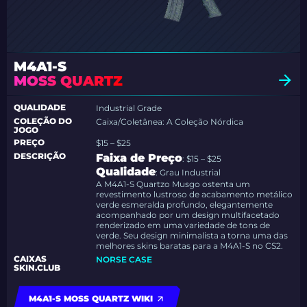
M4A1-S
MOSS QUARTZ
QUALIDADE
Industrial Grade
COLEÇÃO DO
Caixa/Coletânea: A Coleção Nórdica
JOGO
PREÇO
$15 – $25
DESCRIÇÃO
Faixa de Preço
: $15 – $25
Qualidade
: Grau Industrial
A M4A1-S Quartzo Musgo ostenta um
revestimento lustroso de acabamento metálico
verde esmeralda profundo, elegantemente
acompanhado por um design multifacetado
renderizado em uma variedade de tons de
verde. Seu design minimalista a torna uma das
melhores skins baratas para a M4A1-S no CS2.
CAIXAS
NORSE CASE
SKIN.CLUB
M4A1-S MOSS QUARTZ WIKI