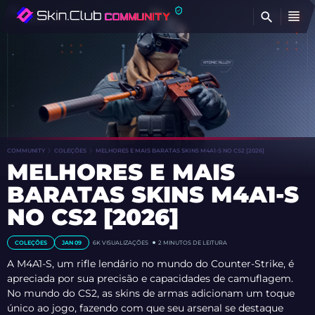
B
COMMUNITY
COLEÇÕES
MELHORES E MAIS BARATAS SKINS M4A1-S NO CS2 [2026]
MELHORES E MAIS
BARATAS SKINS M4A1-S
NO CS2 [2026]
COLEÇÕES
JAN 09
6K
VISUALIZAÇÕES
2 MINUTOS DE LEITURA
A M4A1-S, um rifle lendário no mundo do Counter-Strike, é
apreciada por sua precisão e capacidades de camuflagem.
No mundo do CS2, as skins de armas adicionam um toque
único ao jogo, fazendo com que seu arsenal se destaque