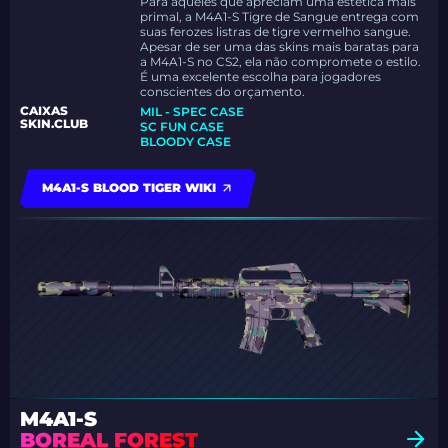
Para aqueles que apreciam uma estética mais
primal, a M4A1-S Tigre de Sangue entrega com
suas ferozes listras de tigre vermelho sangue.
Apesar de ser uma das skins mais baratas para
a M4A1-S no CS2, ela não compromete o estilo.
É uma excelente escolha para jogadores
conscientes do orçamento.
CAIXAS
MIL - SPEC CASE
SKIN.CLUB
SC FUN CASE
BLOODY CASE
M4A1-S BLOOD TIGER WIKI
M4A1-S
BOREAL FOREST