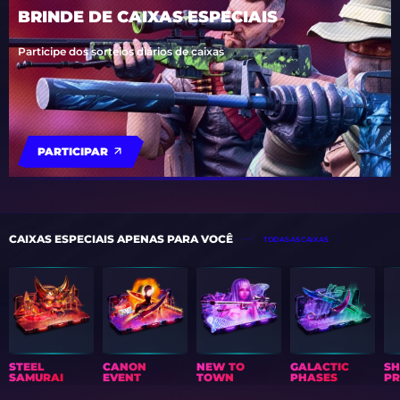
BRINDE DE CAIXAS ESPECIAIS
Participe dos sorteios diários de caixas
PARTICIPAR
CAIXAS ESPECIAIS APENAS PARA VOCÊ
TODAS AS CAIXAS
STEEL
CANON
NEW TO
GALACTIC
S
SAMURAI
EVENT
TOWN
PHASES
PR