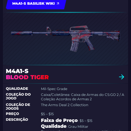
M4A1-S BASILISK WIKI
M4A1-S
BLOOD TIGER
QUALIDADE
Mil-Spec Grade
COLEÇÃO DO
Caixa/Coletânea: Caixa de Armas do CS:GO 2 / A
JOGO
Coleção Acordos de Armas 2
COLEÇÃO DE
The Arms Deal 2 Collection
JOGOS
PREÇO
$5 – $15
DESCRIÇÃO
Faixa de Preço
: $5 – $15
Qualidade
: Grau Militar