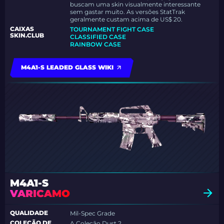
buscam uma skin visualmente interessante
sem gastar muito. As versões StatTrak
geralmente custam acima de US$ 20.
CAIXAS
TOURNAMENT FIGHT CASE
SKIN.CLUB
CLASSIFIED CASE
RAINBOW CASE
M4A1-S LEADED GLASS WIKI
M4A1-S
VARICAMO
QUALIDADE
Mil-Spec Grade
COLEÇÃO DE
A Coleção Dust 2