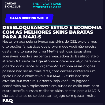
CAIXAS
THE RIVALRY CASE
SKIN.CLUB
CYBERSTARS CASE
M4A1-S BRIEFING WIKI
DESBLOQUEANDO ESTILO E ECONOMIA
COM AS MELHORES SKINS BARATAS
PARA A M4A1-S
Nesta jornada pelo universo das skins do CS2, exploramos
oito opções fantásticas que provam que você não precisa
gastar muito para ter uma M4A1-S estilosa. Essas skins
acessíveis, desde a serpente ameaçadora do Basilisco até o
atrativo futurista da Liga Atômica, oferecem algo para cada
jogador consciente do orçamento. Embora essas opções
possam não ser as mais raras, com certeza conferem um
apelo único e chamativo à sua M4A1-S, tudo isso sem
esvaziar sua carteira. Portanto, seja você um jogador
econômico ou simplesmente em busca de estilo com bom
custo-benefício, essas melhores skins baratas para a M4A1-S
são sua chance de se destacar no jogo sem gastar muito.
FAQ