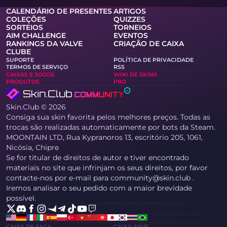
CALENDÁRIO DE PRESENTES
ARTIGOS
COLEÇÕES
QUIZZES
SORTEIOS
TORNEIOS
AIM CHALLENGE
EVENTOS
RANKINGS DA VALVE
CRIAÇÃO DE CAIXA
CLUBE
SUPORTE
POLÍTICA DE PRIVACIDADE
TERMOS DE SERVIÇO
RSS
CAIXAS E JOGOS
WIKI DE SKINS
PRODUTOS
PRO
Skin.Club © 2026
Consiga sua skin favorita pelos melhores preços. Todas as
trocas são realizadas automaticamente por bots da Steam.
MOONTAIN LTD, Rua Kypranoros 13, escritório 205, 1061,
Nicósia, Chipre
Se for titular de direitos de autor e tiver encontrado
materiais no site que infrinjam os seus direitos, por favor
contacte-nos por e-mail para community@skin.club .
Iremos analisar o seu pedido com a maior brevidade
possível.
CAIXA DE FACA
CAIXA AWP