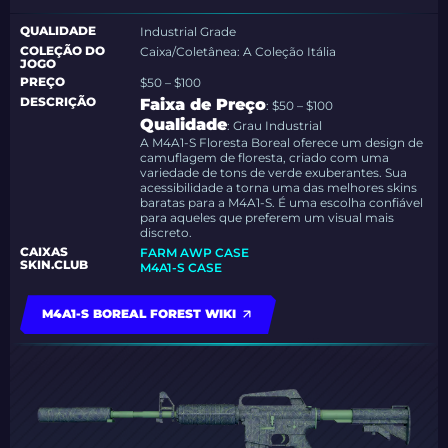
QUALIDADE
Industrial Grade
COLEÇÃO DO
Caixa/Coletânea: A Coleção Itália
JOGO
PREÇO
$50 – $100
DESCRIÇÃO
Faixa de Preço
: $50 – $100
Qualidade
: Grau Industrial
A M4A1-S Floresta Boreal oferece um design de
camuflagem de floresta, criado com uma
variedade de tons de verde exuberantes. Sua
acessibilidade a torna uma das melhores skins
baratas para a M4A1-S. É uma escolha confiável
para aqueles que preferem um visual mais
discreto.
CAIXAS
FARM AWP CASE
SKIN.CLUB
M4A1-S CASE
M4A1-S BOREAL FOREST WIKI