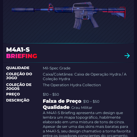
M4A1-S
BRIEFING
QUALIDADE
Mil-Spec Grade
COLEÇÃO DO
Caixa/Coletânea: Caixa de Operação Hydra / A
JOGO
Coleção Hydra
COLEÇÃO DE
The Operation Hydra Collection
JOGOS
PREÇO
$10 – $50
DESCRIÇÃO
Faixa de Preço
: $10 – $50
Qualidade
: Grau Militar
A M4A1-S Briefing apresenta um design que
lembra um mapa topográfico, habilmente
elaborado em uma mistura de tons de cinza.
Apesar de ser uma das skins mais baratas para
a M4A1-S, seu design chamativo a torna favorita
entre os jogadores conscientes do orçamento.