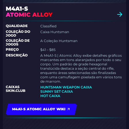
M4A1-S
ATOMIC ALLOY
QUALIDADE
Classified
COLEÇÃO DO
Caixa Huntsman
JOGO
COLEÇÃO DE
A Coleção Huntsman
JOGOS
PREÇO
$41 – $85
DESCRIÇÃO
A M4A1-S | Atomic Alloy exibe detalhes gráficos
marcantes em tons alaranjados por todo o seu
corpo. Um padrão de grade hexagonal
translúcida destaca a seção central do rifle,
enquanto áreas selecionadas são finalizadas
com uma camuflagem pixelada em vários tons
de marrom.
CAIXAS
HUNTSMAN WEAPON CAIXA
SKIN.CLUB
SUNNY SET CAIXA
HOT CAIXA
M4A1-S ATOMIC ALLOY WIKI