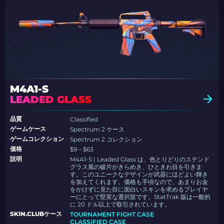
M4A1-S
LEADED GLASS
品質
Classified
ゲームケース
Spectrum 2 ケース
ゲームコレクション
Spectrum 2 コレクション
価格
$9 – $63
説明
M4A1-S | Leaded Glass は、色とりどりのステンド
グラス風の破片がきらめき、ひときわ目を引きま
す。このユニークなデザインが武器にほどよい輝き
を加えてくれます。価格も手頃なので、あまりお金
をかけずに見た目に面白いスキンを求めるプレイヤ
ーにとって堅実な選択肢です。StatTrak 版は一般的
に 20 ドル以上で取引されています。
SKIN.CLUBケース
TOURNAMENT FIGHT CASE
CLASSIFIED CASE