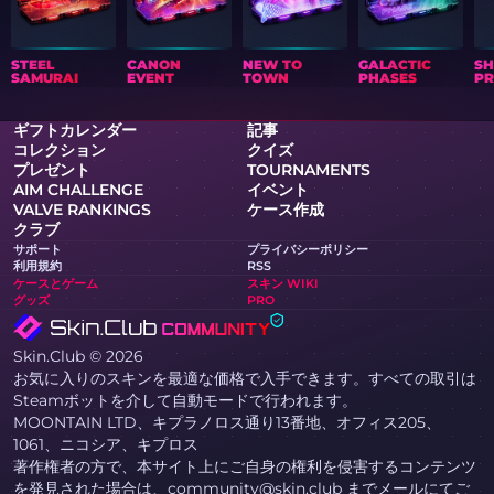
STEEL
CANON
NEW TO
GALACTIC
S
SAMURAI
EVENT
TOWN
PHASES
PR
ギフトカレンダー
記事
コレクション
クイズ
プレゼント
TOURNAMENTS
AIM CHALLENGE
イベント
VALVE RANKINGS
ケース作成
クラブ
サポート
プライバシーポリシー
利用規約
RSS
ケースとゲーム
スキン WIKI
グッズ
PRO
Skin.Club © 2026
お気に入りのスキンを最適な価格で入手できます。すべての取引は
Steamボットを介して自動モードで行われます。
MOONTAIN LTD、キプラノロス通り13番地、オフィス205、
1061、ニコシア、キプロス
著作権者の方で、本サイト上にご自身の権利を侵害するコンテンツ
を発見された場合は、community@skin.club までメールにてご