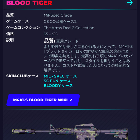
BLOOD TIGER
品質
Mil-Spec Grade
ゲームケース
CS:GO武器ケース2
ゲームコレクション
The Arms Deal 2 Collection
価格
$5 – $15
説明
品質:
軍用グレード
より野性的な美しさに惹かれる人にとって、M4A1-S
| ブラッドタイガーはその鮮やかな紅色の虎のパター
ンで印象を与えます。最高のお手頃なM4A1-Sのカバ
ーの中で際立っており、スタイルを損なうことはあ
りません。コストを意識した人にとっての模範的な
選択です。
SKIN.CLUBケース
MIL - SPEC ケース
SC FUN ケース
BLOODY ケース
M4A1-S BLOOD TIGER WIKI