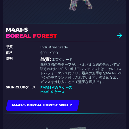
M4A1-S
BOREAL FOREST
品質
Industrial Grade
価格
$50 – $100
説明
品質:
工業グレード
森林迷彩のモチーフが、さまざまな緑の色合いで実
現されたM4A1-S | ボリアルフォレストは、そのコス
トパフォーマンスにより、最高のお手頃なM4A1-Sス
キンの中でランク付けされています。控えめなエレ
ガンスを好む人にとって堅実な選択です。
SKIN.CLUBケース
FARM AWP ケース
M4A1-S ケース
M4A1-S BOREAL FOREST WIKI