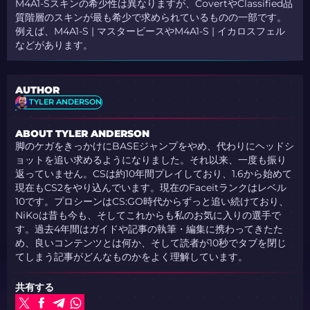
M4A1-Sスキンの希少性は異なりますが、CovertやClassified品
質階層のスキンが最も希少で求められているものの一部です。
例えば、M4A1-S | マスターピースやM4A1-S | イカロスフェル
などがあります。
AUTHOR
TYLER ANDERSON
ABOUT TYLER ANDERSON
脚のケガをきっかけにBASEジャンプをやめ、代わりにヘッドシ
ョットを追い求めるようになりました。それ以来、一度も振り
返っていません。CSは約10年間プレイしており、1.6から始めて
現在もCS2をやり込んでいます。現在のFaceitランクはレベル
10です。プロシーンはCS:GO時代からずっと追い続けており、
NiKoは昔も今も、そしてこれからも私のお気に入りの選手で
す。過去4年間はガイドや記事の執筆・編集に携わってきたた
め、良いコンテンツとは何か、そして読者が10秒でタブを閉じ
てしまう記事がどんなものかをよく理解しています。
共有する