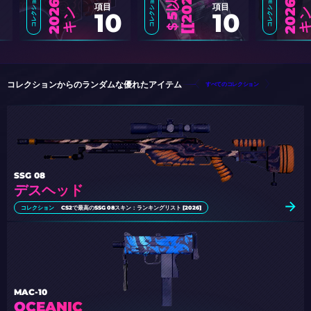
6
]
コレクション
コレクション
コレクション
2
0
6
年
版
C
S
2
で
最
高
か
つ
最
も
手
頃
な
P
2
5
0
キ
2
0
6
年
版
C
S
2
で
購
入
す
べ
き
ベ
ス
ト
な
グ
レ
ー
キ
項目
項目
2
ン
10
10
＄
5
以
下
の
最
も
安
い
C
S
2
ス
キ
ン
：
完
全
リ
ス
[
2
0
2
コレクションからのランダムな優れたアイテム
すべてのコレクション
SSG 08
デスヘッド
コレクション
CS2で最高のSSG 08スキン：ランキングリスト [2026]
MAC-10
OCEANIC