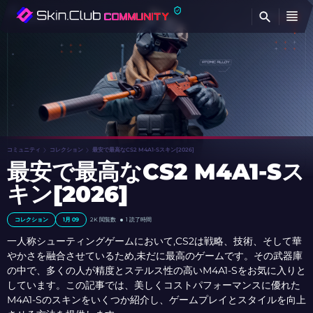
検
コミュニティ
コレクション
最安で最高なCS2 M4A1-Sスキン[2026]
最安で最高なCS2 M4A1-Sス
キン[2026]
コレクション
1月 09
2K
閲覧数
1 読了時間
一人称シューティングゲームにおいて,CS2は戦略、技術、そして華
やかさを融合させているため,未だに最高のゲームです。その武器庫
の中で、多くの人が精度とステルス性の高いM4A1-Sをお気に入りと
しています。この記事では、美しくコストパフォーマンスに優れた
M4A1-Sのスキンをいくつか紹介し、ゲームプレイとスタイルを向上