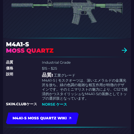
M4A1-S
MOSS QUARTZ
品質
Industrial Grade
価格
$15 – $25
説明
品質:
工業グレード
M4A1-S | モスクオーツは、深いエメラルドの金属光
沢を放ち、緑の色調の複雑な相互作用が特徴のデザ
インです。そのミニマリストの魅力により、CS2で経
済的かつスタイリッシュなM4A1-Sの装飾としてトッ
プの選択肢となっています。
SKIN.CLUBケース
NORSE ケース
M4A1-S MOSS QUARTZ WIKI