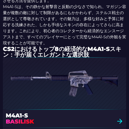
させる方法を提供します。
M4A1-Sは、その静かな射撃音と反動の少なさで知られ、マガジン容
量が複数の敵に対して制限があるにもかかわらず、ステルス戦士の
選択として尊敬されています。その魅力は、多様な好みと予算に対
応する洗練された、しかも手頃なスキンの存在によってさらに高ま
ります。これにより、初心者のコレクターから経済的なエンスージ
アストまで、すべてのプレイヤーにとって完璧なM4A1-Sの外観を実
現することが可能です。
CS2におけるトップ8の経済的なM4A1-Sスキ
ン：手が届くエレガントな選択肢
M4A1-S
BASILISK