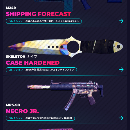
M249
SHIPPING FORECAST
コレクション
CS2のあらゆる予算に対応したベストM249スキン
SKELETON ナイフ
CASE HARDENED
コレクション
2026年版 最高のCS2スケルトンナイフスキン
MP5-SD
NECRO JR.
コレクション
CS2で最も安価な最高のMP5スキン [2026]