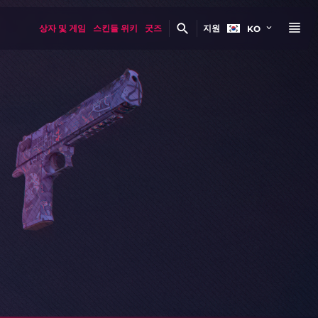
상자 및 게임
스킨들 위키
굿즈
지원
KO