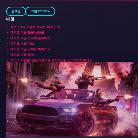
컬렉션
10월 12 2024
내용
상위 5개의 저렴한 데저트 이글 스킨
데저트 이글 불꽃 산화물
데저트 이글 도시의 돌무더기
데저트 이글 가보
데저트 이글 나이트 하이스트
데저트 이글 운석
최고의 저렴한 데글 스킨으로 사이드암을 업그레이드하세요