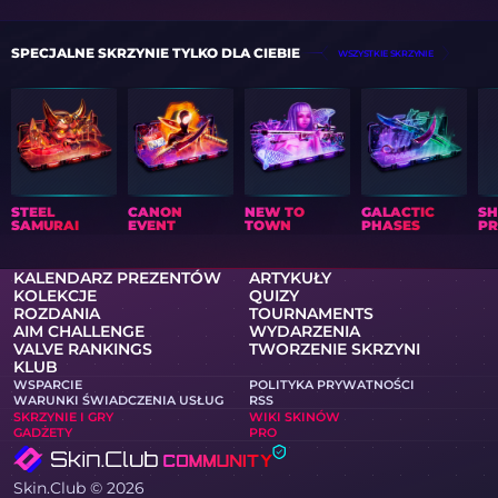
SPECJALNE SKRZYNIE TYLKO DLA CIEBIE
WSZYSTKIE SKRZYNIE
STEEL
CANON
NEW TO
GALACTIC
S
SAMURAI
EVENT
TOWN
PHASES
PR
KALENDARZ PREZENTÓW
ARTYKUŁY
KOLEKCJE
QUIZY
ROZDANIA
TOURNAMENTS
AIM CHALLENGE
WYDARZENIA
VALVE RANKINGS
TWORZENIE SKRZYNI
KLUB
WSPARCIE
POLITYKA PRYWATNOŚCI
WARUNKI ŚWIADCZENIA USŁUG
RSS
SKRZYNIE I GRY
WIKI SKINÓW
GADŻETY
PRO
Skin.Club © 2026