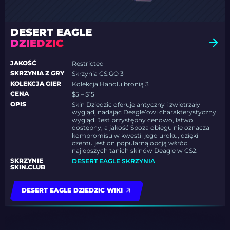
DESERT EAGLE
DZIEDZIC
JAKOŚĆ
Restricted
SKRZYNIA Z GRY
Skrzynia CS:GO 3
KOLEKCJA GIER
Kolekcja Handlu bronią 3
CENA
$5 – $15
OPIS
Skin Dziedzic oferuje antyczny i zwietrzały
wygląd, nadając Deagle’owi charakterystyczny
wygląd. Jest przystępny cenowo, łatwo
dostępny, a jakość Spoza obiegu nie oznacza
kompromisu w kwestii jego uroku, dzięki
czemu jest on popularną opcją wśród
najlepszych tanich skinów Deagle w CS2.
SKRZYNIE
DESERT EAGLE SKRZYNIA
SKIN.CLUB
DESERT EAGLE DZIEDZIC WIKI