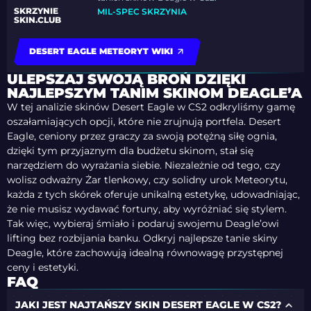
SKRZYNIE
MIL-SPEC SKRZYNIA
SKIN.CLUB
DESERT EAGLE METEORYT WIKI
ULEPSZAJ SWOJĄ BROŃ DZIĘKI
NAJLEPSZYM TANIM SKINOM DEAGLE’A
W tej analizie skinów Desert Eagle w CS2 odkryliśmy gamę
oszałamiających opcji, które nie zrujnują portfela. Desert
Eagle, ceniony przez graczy za swoją potężną siłę ognia,
dzięki tym przyjaznym dla budżetu skinom, stał się
narzędziem do wyrażania siebie. Niezależnie od tego, czy
wolisz odważny Żar tlenkowy, czy solidny urok Meteorytu,
każda z tych skórek oferuje unikalną estetykę, udowadniając,
że nie musisz wydawać fortuny, aby wyróżniać się stylem.
Tak więc, wybieraj śmiało i podaruj swojemu Deagle’owi
lifting bez rozbijania banku. Odkryj najlepsze tanie skiny
Deagle, które zachowują idealną równowagę przystępnej
ceny i estetyki.
FAQ
JAKI JEST NAJTAŃSZY SKIN DESERT EAGLE W CS2?