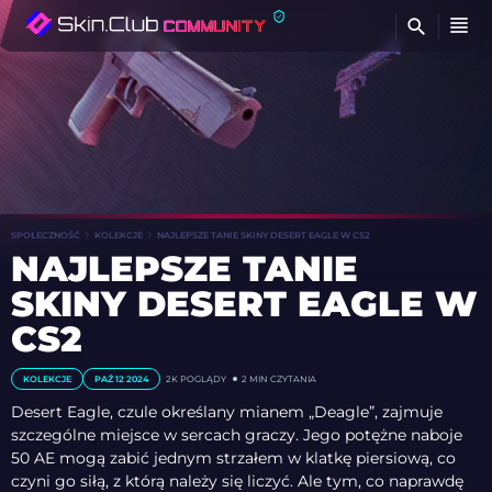
Z
SPOŁECZNOŚĆ
KOLEKCJE
NAJLEPSZE TANIE SKINY DESERT EAGLE W CS2
NAJLEPSZE TANIE
SKINY DESERT EAGLE W
CS2
KOLEKCJE
PAŹ 12 2024
2K
POGLĄDY
2 MIN CZYTANIA
Desert Eagle, czule określany mianem „Deagle”, zajmuje
szczególne miejsce w sercach graczy. Jego potężne naboje
50 AE mogą zabić jednym strzałem w klatkę piersiową, co
czyni go siłą, z którą należy się liczyć. Ale tym, co naprawdę