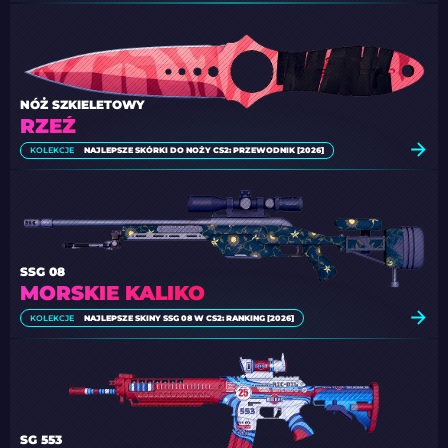
NÓŻ SZKIELETOWY
RZEŹ
KOLEKCJE
NAJLEPSZE SKÓRKI DO NOŻY CS2: PRZEWODNIK [2026]
SSG 08
MORSKIE KALIKO
KOLEKCJE
NAJLEPSZE SKINY SSG 08 W CS2: RANKING [2026]
SG 553