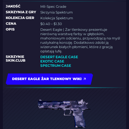
JAKOŚĆ
Mil-Spec Grade
SKRZYNIA Z GRY
Skrzynia Spektrum
KOLEKCJA GIER
Kolekcja Spektrum
CENA
$0.40 – $1.30
OPIS
Desert Eagle | Żar tlenkowy prezentuje
nierówną warstwę farby w głębokim,
mahoniowym odcieniu, przywodzącą na myśl
rustykalną korozję. Dodatkowo zdobi ją
wizerunek białych płomieni, które z gracją
oplatają lufę.
SKRZYNIE
DESERT EAGLE CASE
SKIN.CLUB
EXOTIC CASE
SPECTRUM CASE
DESERT EAGLE ŻAR TLENKOWY WIKI