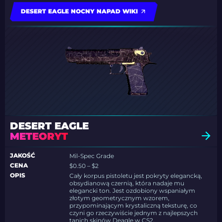
DESERT EAGLE NOCNY NAPAD WIKI
DESERT EAGLE
METEORYT
JAKOŚĆ
Mil-Spec Grade
CENA
$0.50 – $2
OPIS
Cały korpus pistoletu jest pokryty elegancką,
obsydianową czernią, która nadaje mu
elegancki ton. Jest ozdobiony wspaniałym
złotym geometrycznym wzorem,
przypominającym krystaliczną teksturę, co
czyni go rzeczywiście jednym z najlepszych
tanich skinów Deagle w CS2.