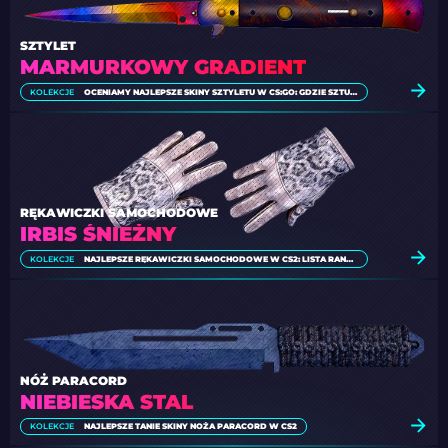
SZTYLET
MARMURKOWY GRADIENT
KOLEKCJE
OCENIAMY NAJLEPSZE SKINY SZTYLETU W CS:GO: GDZIE SZTUKA PRZEPLATA SIĘ Z ZABÓJCZOŚCIĄ
RĘKAWICZKI SAMOCHODOWE
IRBIS ŚNIEŻNY
KOLEKCJE
NAJLEPSZE RĘKAWICZKI SAMOCHODOWE W CS2: LISTA RANKINGOWA
NÓŻ PARACORD
NIEBIESKA STAL
KOLEKCJE
NAJLEPSZE TANIE SKINY NOŻA PARACORD W CS2