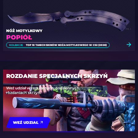
NÓŻ MOTYLKOWY
POPIÓŁ
KOLEKCJE
TOP 10 TANICH SKINÓW NOŻA MOTYLKOWEGO W CS2 [2026]
ROZDANIE SPECJALNYCH SKRZYŃ
Weź udział w regularnych, codziennych
rozdaniach skrzyń.
WEŹ UDZIAŁ