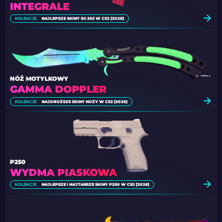
INTEGRALE
KOLEKCJE
NAJLEPSZE SKINY SG 553 W CS2 [2026]
NÓŻ MOTYLKOWY
GAMMA DOPPLER
KOLEKCJE
NAJDROŻSZE SKINY NOŻY W CS2 [2026]
P250
WYDMA PIASKOWA
KOLEKCJE
NAJLEPSZE I NAJTAŃSZE SKINY P250 W CS2 [2026]