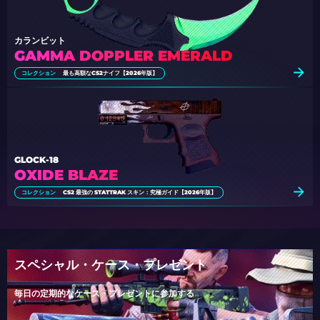
カランビット
GAMMA DOPPLER EMERALD
コレクション
最も高額なCS2ナイフ【2026年版】
GLOCK-18
OXIDE BLAZE
コレクション
CS2 最強の STATTRAK スキン：究極ガイド【2026年版】
スペシャル・ケース・プレゼント
毎日の定期的なケース・プレゼントに参加する