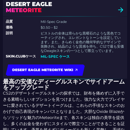
DESERT EAGLE
METEORITE
品質
Mil-Spec Grade
価格
$0.50 – $2
説明
ピストルの全体は滑らかな黒曜石のような黒色でコ
ーティングされ、エレガントなトーンを設定してい
ます。また、きらめく金色の幾何学的なデザインで
装飾され、結晶のような質感を持ち、CS2で最も安価
なDeagleスキンの一つとして際立っています。
SKIN.CLUBケース
MIL-SPEC ケース
DESERT EAGLE METEORITE WIKI
最高の安価なディーグルスキンでサイドアーム
をアップグレード
CS2のデザートイーグルスキンの探求では、財布を痛めずに入手で
きる素晴らしいオプションを見つけました。強力な火力でプレイヤ
ーに愛されているデザートイーグルは、これらの手頃なスキンのお
かげで自己表現のキャンバスとなりました。大胆な
Oxide Blaze
か
らソリッドな魅力の
Meteorite
まで、各スキンは独自の美学を提供
し、多くのお金を使わずにスタイルで際立つことができることを証
明しています。予算を超えずにディーグルを新しく装飾し、手頃な