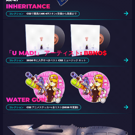
INHERITANCE
コレクション
CS2で最高のAK-47スキン: 安価から高価まで
「U MAD!」 アーティスト: BBNO$
コレクション
2026 年に入手すべきベスト CS2 ミュージック キット
WATER GUN
コレクション
CS2 アニメステッカー: 全リスト(2026 年更新)