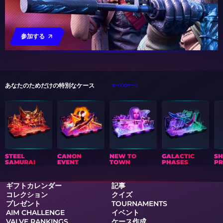
参加する
あなたのためだけの特別なケース
すべてのケース
STEEL
CANON
NEW TO
GALACTIC
S
SAMURAI
EVENT
TOWN
PHASES
PR
ギフトカレンダー
記事
コレクション
クイズ
プレゼント
TOURNAMENTS
AIM CHALLENGE
イベント
VALVE RANKINGS
ケース作成