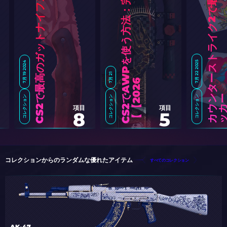
カ
ウ
タ
ー
ス
ト
ラ
イ
ク
2
で
最
高
の
レ
ッ
ド
ス
テ
ッ
カ
C
S
2
で
A
W
P
を
使
う
方
法
：
完
全
ガ
イ
ド
【
2
0
2
CS2で最高のガットナイフスキン
7月 22 2025
7月 19 2024
7月 21
6
】
コレクション
コレクション
コレクション
項目
項目
8
5
コレクションからのランダムな優れたアイテム
すべてのコレクション
AK-47