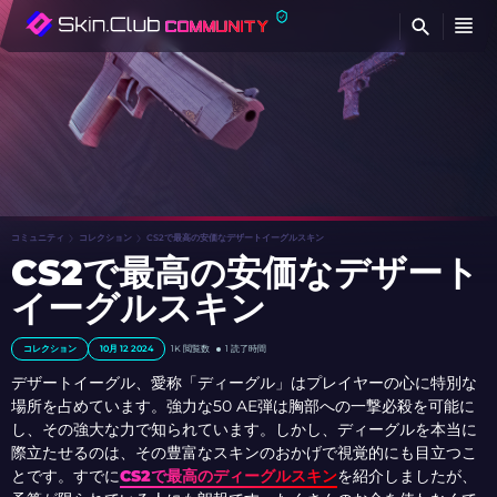
検
コミュニティ
コレクション
CS2で最高の安価なデザートイーグルスキン
CS2で最高の安価なデザート
イーグルスキン
コレクション
10月 12 2024
1K
閲覧数
1 読了時間
デザートイーグル、愛称「ディーグル」はプレイヤーの心に特別な
場所を占めています。強力な50 AE弾は胸部への一撃必殺を可能に
し、その強大な力で知られています。しかし、ディーグルを本当に
際立たせるのは、その豊富なスキンのおかげで視覚的にも目立つこ
とです。すでに
CS2で最高のディーグルスキン
を紹介しましたが、