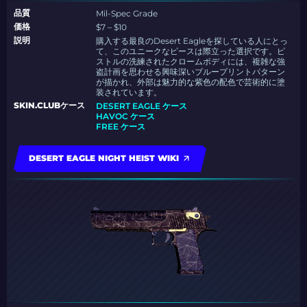
品質
Mil-Spec Grade
価格
$7 – $10
説明
購入する最良のDesert Eagleを探している人にとっ
て、このユニークなピースは際立った選択です。ピ
ストルの洗練されたクロームボディには、複雑な強
盗計画を思わせる興味深いブループリントパターン
が描かれ、外部は魅力的な紫色の配色で芸術的に塗
装されています。
SKIN.CLUBケース
DESERT EAGLE ケース
HAVOC ケース
FREE ケース
DESERT EAGLE NIGHT HEIST WIKI