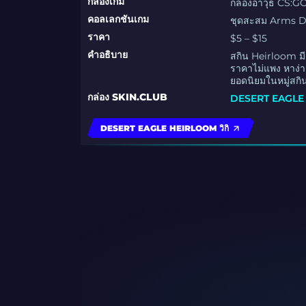
กล่องเกม
กล่องอาวุธ CS:GO
คอลเลกชันเกม
ชุดสะสม Arms D
ราคา
$5 – $15
คำอธิบาย
สกิน Heirloom มี
ราคาไม่แพง หาง่า
ยอดนิยมในหมู่สกิน
กล่อง SKIN.CLUB
DESERT EAGLE 
DESERT EAGLE HEIRLOOM วิกิ