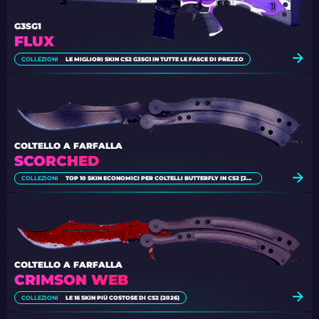
G3SG1
FLUX
COLLEZIONI
LE MIGLIORI SKIN CS2 G3SG1 IN TUTTE LE FASCE DI PREZZO
COLTELLO A FARFALLA
SCORCHED
COLLEZIONI
TOP 10 SKIN ECONOMICI PER COLTELLI BUTTERFLY IN CS2 [2026]
COLTELLO A FARFALLA
CRIMSON WEB
COLLEZIONI
LE 16 SKIN PIÙ COSTOSE DI CS2 (2026)