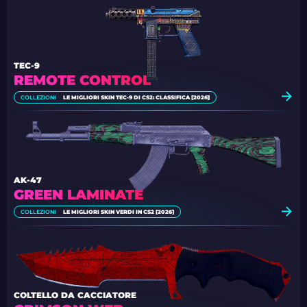
TEC-9
REMOTE CONTROL
COLLEZIONI
LE MIGLIORI SKIN TEC-9 DI CS2: CLASSIFICA [2026]
AK-47
GREEN LAMINATE
COLLEZIONI
LE MIGLIORI SKIN VERDI IN CS2 [2026]
COLTELLO DA CACCIATORE