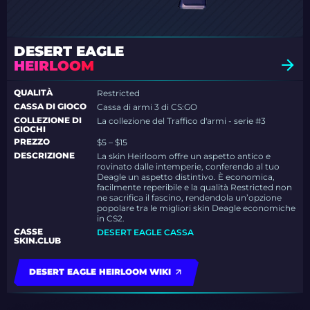
DESERT EAGLE
HEIRLOOM
QUALITÀ
Restricted
CASSA DI GIOCO
Cassa di armi 3 di CS:GO
COLLEZIONE DI
La collezione del Traffico d'armi - serie #3
GIOCHI
PREZZO
$5 – $15
DESCRIZIONE
La skin Heirloom offre un aspetto antico e
rovinato dalle intemperie, conferendo al tuo
Deagle un aspetto distintivo. È economica,
facilmente reperibile e la qualità Restricted non
ne sacrifica il fascino, rendendola un’opzione
popolare tra le migliori skin Deagle economiche
in CS2.
CASSE
DESERT EAGLE CASSA
SKIN.CLUB
DESERT EAGLE HEIRLOOM WIKI