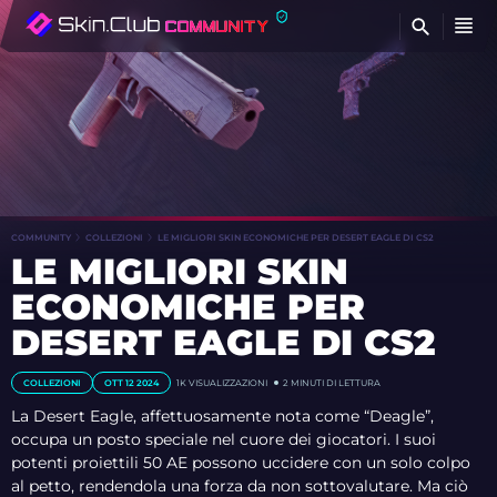
T
COMMUNITY
COLLEZIONI
LE MIGLIORI SKIN ECONOMICHE PER DESERT EAGLE DI CS2
LE MIGLIORI SKIN
ECONOMICHE PER
DESERT EAGLE DI CS2
COLLEZIONI
OTT 12 2024
1K
VISUALIZZAZIONI
2 MINUTI DI LETTURA
La Desert Eagle, affettuosamente nota come “Deagle”,
occupa un posto speciale nel cuore dei giocatori. I suoi
potenti proiettili 50 AE possono uccidere con un solo colpo
al petto, rendendola una forza da non sottovalutare. Ma ciò