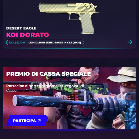
DESERT EAGLE
KOI DORATO
COLLEZIONI
LE MIGLIORI SKIN DEAGLE IN CS2 [2026]
PREMIO DI CASSA SPECIALE
Partecipa ai sorteggi giornalieri regolari di
casse
PARTECIPA