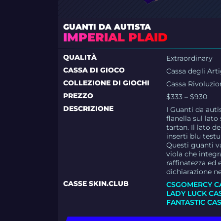
GUANTI DA AUTISTA
IMPERIAL PLAID
QUALITÀ
Extraordinary
CASSA DI GIOCO
Cassa degli Arti
COLLEZIONE DI GIOCHI
Cassa Rivoluzio
PREZZO
$333 – $930
DESCRIZIONE
I Guanti da aut
flanella sul la
tartan. Il lato 
inserti blu test
Questi guanti v
viola che integ
raffinatezza ed 
dichiarazione ne
CASSE SKIN.CLUB
CSGOMERCY C
LADY LUCK CA
FANTASTIC CA