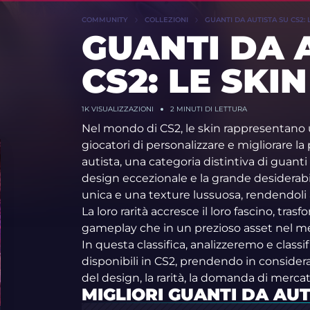
COMMUNITY
COLLEZIONI
GUANTI DA AUTISTA SU CS2: 
GUANTI DA 
CS2: LE SKI
1K VISUALIZZAZIONI
2 MINUTI DI LETTURA
Nel mondo di CS2, le skin rappresentano 
giocatori di personalizzare e migliorare la
autista, una categoria distintiva di guanti 
design eccezionale e la grande desiderabi
unica e una texture lussuosa, rendendoli a
La loro rarità accresce il loro fascino, tra
gameplay che in un prezioso asset nel mer
In questa classifica, analizzeremo e classi
disponibili in CS2, prendendo in considera
del design, la rarità, la domanda di mercat
MIGLIORI GUANTI DA AUT