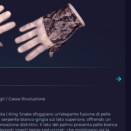
gli / Cassa Rivoluzione
sta | King Snake sfoggiano un’elegante fusione di pelle
i serpente bianco-grigia sul lato superiore, offrendo un
nsazione distintivi. Il lato del palmo presenta pelle bianca
leganti inserti beige testurizzati, che migliorano sia la