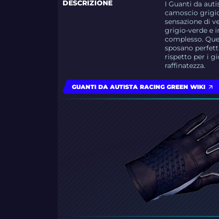
DESCRIZIONE
I Guanti da aut
camoscio grigio
sensazione di ve
grigio-verde e 
complesso. Quest
sposano perfetta
rispetto per i 
raffinatezza.
GUANTI DA AUTISTA RACING GREEN WIKI