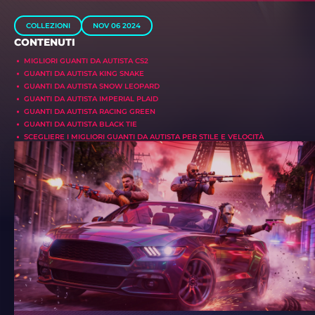
COLLEZIONI
NOV 06 2024
CONTENUTI
MIGLIORI GUANTI DA AUTISTA CS2
GUANTI DA AUTISTA KING SNAKE
GUANTI DA AUTISTA SNOW LEOPARD
GUANTI DA AUTISTA IMPERIAL PLAID
GUANTI DA AUTISTA RACING GREEN
GUANTI DA AUTISTA BLACK TIE
SCEGLIERE I MIGLIORI GUANTI DA AUTISTA PER STILE E VELOCITÀ