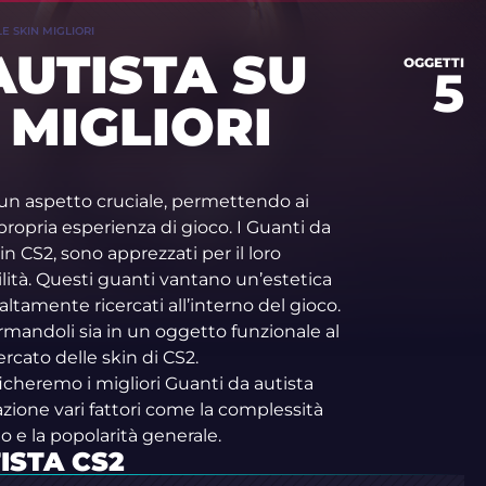
LE SKIN MIGLIORI
AUTISTA SU
OGGETTI
5
N MIGLIORI
un aspetto cruciale, permettendo ai
 propria esperienza di gioco. I Guanti da
in CS2, sono apprezzati per il loro
lità. Questi guanti vantano un’estetica
ltamente ricercati all’interno del gioco.
sformandoli sia in un oggetto funzionale al
cato delle skin di CS2.
ficheremo i migliori Guanti da autista
zione vari fattori come la complessità
o e la popolarità generale.
ISTA CS2