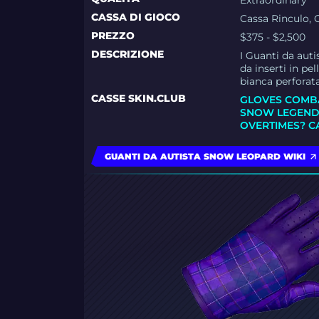
Extraordinary
CASSA DI GIOCO
Cassa Rinculo, 
PREZZO
$375 - $2,500
DESCRIZIONE
I Guanti da auti
da inserti in pel
bianca perforata
CASSE SKIN.CLUB
GLOVES COMB
SNOW LEGEND
OVERTIMES? C
GUANTI DA AUTISTA SNOW LEOPARD WIKI