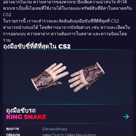
อย่างมากในเกม ความหายากของพวกเขายิ่งเพิ่มความน่าสนใจ ทำให้
พวกเขาเป็นทั้งไอเทมที่ใช้งานได้ในเกมและทรัพย์สินที่มีค่าในตลาดสกิน
CS2
ในรายการนี้ เราจะสำรวจและจัดอันดับถุงมือขับขี่ที่ดีที่สุดที่ CS2
สามารถนำเสนอได้ โดยพิจารณาจากปัจจัยต่างๆ เช่น ความละเอียดใน
การออกแบบ ความหายาก ความต้องการในตลาด และความนิยมโดย
รวม
ถุงมือขับขี่ที่ดีที่สุดใน CS2
ถุงมือขับรถ
KING SNAKE
คุณภาพ
Extraordinary
กล่องเกม
กล่อง Clutch / กล่อง Revolution