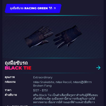
ถุงมือขับรถ RACING GREEN วิกิ
ถุงมือขับรถ
BLACK TIE
คุณภาพ
Extraordinary
กล่องเกม
กล่อง Snakebite, กล่อง Recoil, กล่องปฏิบัติการ
Broken Fang
ราคา
$137 – $751
คำอธิบาย
สกิน Black Tie เป็นตัวเลือกที่หรูหราสำหรับผู้ที่ชื่นชอบ
สไตล์ที่ประณีต ถุงมือเหล่านี้สามารถจับคู่กับอาวุธได้
หลากหลาย เนื่องจากมีด้านนอกสีดำและฝ่ามือสีขาว