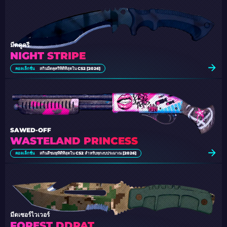
มีดคูครี
NIGHT STRIPE
คอลเล็กชั่น
สกินมีดคูครีที่ดีที่สุดใน CS2 [2026]
SAWED-OFF
WASTELAND PRINCESS
คอลเล็กชั่น
สกินสีชมพูที่ดีที่สุดใน CS2 สำหรับทุกงบประมาณ [2026]
มีดเซอร์ไวเวอร์
FOREST DDPAT