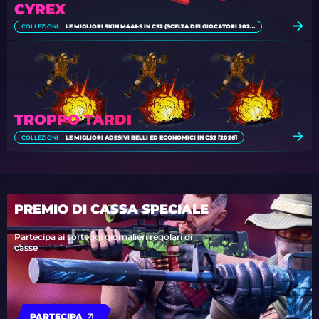
CYREX
COLLEZIONI
LE MIGLIORI SKIN M4A1-S IN CS2 (SCELTA DEI GIOCATORI 2026)
TROPPO TARDI
COLLEZIONI
LE MIGLIORI ADESIVI BELLI ED ECONOMICI IN CS2 [2026]
PREMIO DI CASSA SPECIALE
Partecipa ai sorteggi giornalieri regolari di
casse
PARTECIPA