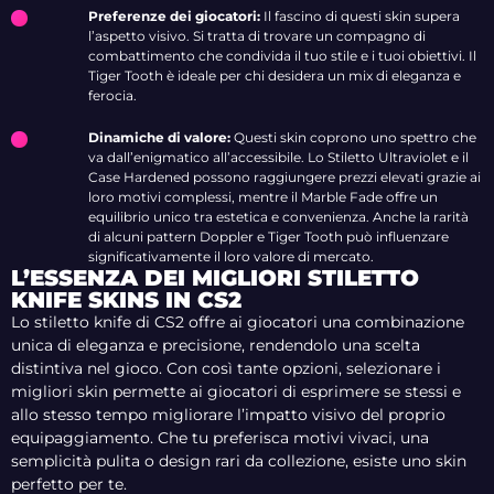
Preferenze dei giocatori:
Il fascino di questi skin supera
l’aspetto visivo. Si tratta di trovare un compagno di
combattimento che condivida il tuo stile e i tuoi obiettivi. Il
Tiger Tooth è ideale per chi desidera un mix di eleganza e
ferocia.
Dinamiche di valore:
Questi skin coprono uno spettro che
va dall’enigmatico all’accessibile. Lo Stiletto Ultraviolet e il
Case Hardened possono raggiungere prezzi elevati grazie ai
loro motivi complessi, mentre il Marble Fade offre un
equilibrio unico tra estetica e convenienza. Anche la rarità
di alcuni pattern Doppler e Tiger Tooth può influenzare
significativamente il loro valore di mercato.
L’ESSENZA DEI MIGLIORI STILETTO
KNIFE SKINS IN CS2
Lo stiletto knife di CS2 offre ai giocatori una combinazione
unica di eleganza e precisione, rendendolo una scelta
distintiva nel gioco. Con così tante opzioni, selezionare i
migliori skin permette ai giocatori di esprimere se stessi e
allo stesso tempo migliorare l’impatto visivo del proprio
equipaggiamento. Che tu preferisca motivi vivaci, una
semplicità pulita o design rari da collezione, esiste uno skin
perfetto per te.