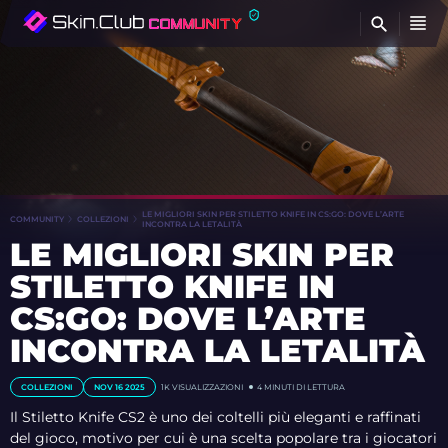
T
LE MIGLIORI SKIN PER STILETTO KNIFE IN CS:GO: DOVE L’ARTE
COMMUNITY
COLLEZIONI
INCONTRA LA LETALITÀ
LE MIGLIORI SKIN PER
STILETTO KNIFE IN
CS:GO: DOVE L’ARTE
INCONTRA LA LETALITÀ
COLLEZIONI
NOV 16 2025
1K
VISUALIZZAZIONI
4 MINUTI DI LETTURA
Il Stiletto Knife CS2 è uno dei coltelli più eleganti e raffinati
del gioco, motivo per cui è una scelta popolare tra i giocatori