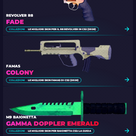
REVOLVER R8
FADE
COLLEZIONI
LE MIGLIORI SKIN PER IL R8 REVOLVER IN CS2 [2026]
FAMAS
COLONY
COLLEZIONI
LE MIGLIORI SKIN FAMAS DI CS2 [2026]
M9 BAIONETTA
GAMMA DOPPLER EMERALD
COLLEZIONI
LE MIGLIORI SKIN PER BAIONETTA CS2: LA GUIDA