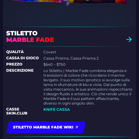
STILETTO
MARBLE FADE
QUALITÀ
Covert
CASSA DI GIOCO
Cassa Prisma, Cassa Prisma 2
PREZZO
$640 – $750
DESCRIZIONE
Lo Stiletto | Marble Fade combina eleganza e
transizioni di colore che ricordano il marmo
levigato. Il suo motivo ipnotico si avvolge sulla
lama in sfumature di blu e viola. Dal punto di
vista meccanico, le sue animazioni rispecchiano
il design fluido e artistico. Ciò che rende unico il
Marble Fade è il suo pattern affascinante,
diverso in ogni singolo skin.
CASSE
KNIFE CASSA
SKIN.CLUB
STILETTO MARBLE FADE WIKI