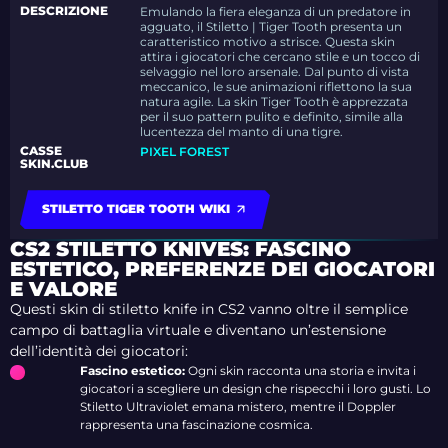
DESCRIZIONE
Emulando la fiera eleganza di un predatore in
agguato, il Stiletto | Tiger Tooth presenta un
caratteristico motivo a strisce.
Questa skin
attira i giocatori che cercano stile e un tocco di
selvaggio nel loro arsenale.
Dal punto di vista
meccanico, le sue animazioni riflettono la sua
natura agile.
La skin Tiger Tooth è apprezzata
per il suo pattern pulito e definito, simile alla
lucentezza del manto di una tigre.
CASSE
PIXEL FOREST
SKIN.CLUB
STILETTO TIGER TOOTH WIKI
CS2 STILETTO KNIVES: FASCINO
ESTETICO, PREFERENZE DEI GIOCATORI
E VALORE
Questi skin di stiletto knife in CS2 vanno oltre il semplice
campo di battaglia virtuale e diventano un’estensione
dell’identità dei giocatori:
Fascino estetico:
Ogni skin racconta una storia e invita i
giocatori a scegliere un design che rispecchi i loro gusti. Lo
Stiletto Ultraviolet emana mistero, mentre il Doppler
rappresenta una fascinazione cosmica.