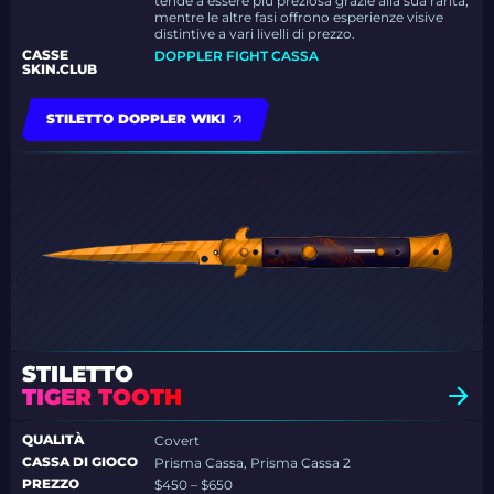
tende a essere più preziosa grazie alla sua rarità,
mentre le altre fasi offrono esperienze visive
distintive a vari livelli di prezzo.
CASSE
DOPPLER FIGHT CASSA
SKIN.CLUB
STILETTO DOPPLER WIKI
STILETTO
TIGER TOOTH
QUALITÀ
Covert
CASSA DI GIOCO
Prisma Cassa, Prisma Cassa 2
PREZZO
$450 – $650