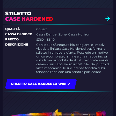
STILETTO
CASE HARDENED
QUALITÀ
Covert
CASSA DI GIOCO
Cassa Danger Zone, Cassa Horizon
PREZZO
$360 – $640
DESCRIZIONE
Con le sue sfumature blu cangianti e i motivi
vivaci, la finitura Case Hardened trasforma lo
stiletto in un’opera d’arte. Possiede un motivo
unico e complesso, simile a una mappa incisa
sulla lama, arricchita da striature dorate e viola,
creando un capolavoro irripetibile. Dal punto di
vista meccanico, le sue intense tonalità di blu
fendono l’aria con una scintilla particolare.
STILETTO CASE HARDENED WIKI