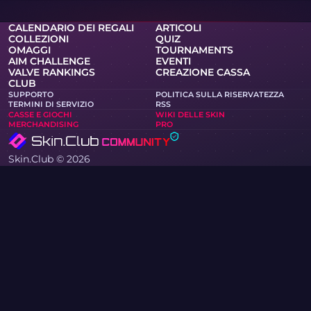
CALENDARIO DEI REGALI
ARTICOLI
COLLEZIONI
QUIZ
OMAGGI
TOURNAMENTS
AIM CHALLENGE
EVENTI
VALVE RANKINGS
CREAZIONE CASSA
CLUB
SUPPORTO
POLITICA SULLA RISERVATEZZA
TERMINI DI SERVIZIO
RSS
CASSE E GIOCHI
WIKI DELLE SKIN
MERCHANDISING
PRO
Skin.Club © 2026
Puoi ottenere la tua skin preferita ai migliori prezzi. Tutti gli
scambi funzionano in modalità automatica tramite bot di
Steam.
MOONTAIN LTD, 13 via Kypranoros, ufficio 205, 1061, Nicosia,
Cipro
Se sei titolare di diritti d’autore e hai trovato sul sito
materiali che violano i tuoi diritti, ti preghiamo di
contattarci via e-mail all’indirizzo community@skin.club .
Esamineremo la tua richiesta tempestivamente.