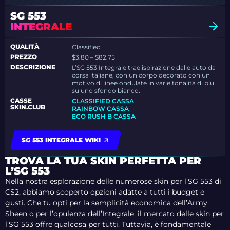
SG 553
INTEGRALE
QUALITÀ
Classified
PREZZO
$3.80 – $82.75
DESCRIZIONE
L’SG 553 Integrale trae ispirazione dalle auto da
corsa italiane, con un corpo decorato con un
motivo di linee ondulate in varie tonalità di blu
su uno sfondo bianco.
CASSE
CLASSIFIED CASSA
SKIN.CLUB
RAINBOW CASSA
ECO RUSH B CASSA
SG 553 INTEGRALE WIKI
TROVA LA TUA SKIN PERFETTA PER
L’SG 553
Nella nostra esplorazione delle numerose skin per l’SG 553 di
CS2, abbiamo scoperto opzioni adatte a tutti i budget e
gusti. Che tu opti per la semplicità economica dell’Army
Sheen o per l’opulenza dell’Integrale, il mercato delle skin per
l’SG 553 offre qualcosa per tutti. Tuttavia, è fondamentale