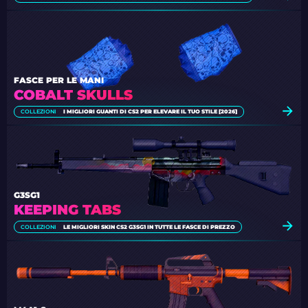
FASCE PER LE MANI
COBALT SKULLS
COLLEZIONI
I MIGLIORI GUANTI DI CS2 PER ELEVARE IL TUO STILE [2026]
G3SG1
KEEPING TABS
COLLEZIONI
LE MIGLIORI SKIN CS2 G3SG1 IN TUTTE LE FASCE DI PREZZO