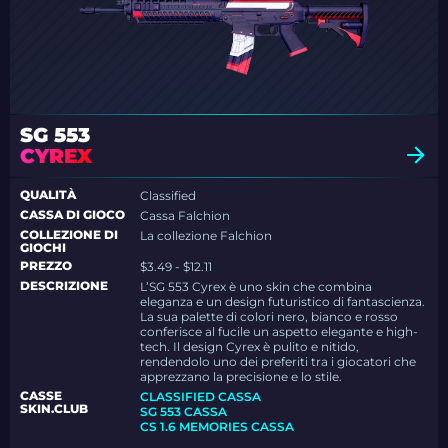
SG 553
CYREX
QUALITÀ
Classified
CASSA DI GIOCO
Cassa Falchion
COLLEZIONE DI
La collezione Falchion
GIOCHI
PREZZO
$3.49 - $12.11
DESCRIZIONE
L’SG 553 Cyrex è uno skin che combina
eleganza e un design futuristico di fantascienza.
La sua palette di colori nero, bianco e rosso
conferisce al fucile un aspetto elegante e high-
tech. Il design Cyrex è pulito e nitido,
rendendolo uno dei preferiti tra i giocatori che
apprezzano la precisione e lo stile.
CASSE
CLASSIFIED CASSA
SKIN.CLUB
SG 553 CASSA
CS 1.6 MEMORIES CASSA