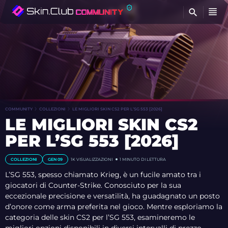
T
COMMUNITY
COLLEZIONI
LE MIGLIORI SKIN CS2 PER L’SG 553 [2026]
LE MIGLIORI SKIN CS2
PER L’SG 553 [2026]
COLLEZIONI
GEN 09
1K
VISUALIZZAZIONI
1 MINUTO DI LETTURA
L’SG 553, spesso chiamato Krieg, è un fucile amato tra i
giocatori di Counter-Strike. Conosciuto per la sua
eccezionale precisione e versatilità, ha guadagnato un posto
d’onore come arma preferita nel gioco. Mentre esploriamo la
categoria delle skin CS2 per l’SG 553, esamineremo le