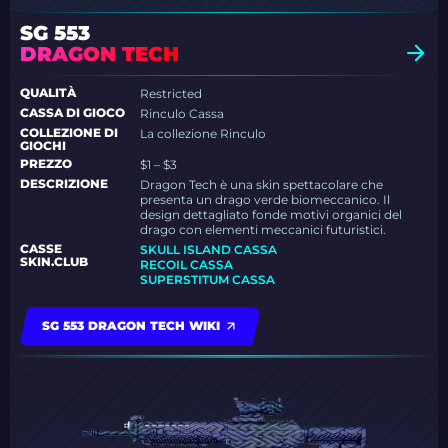
SG 553
DRAGON TECH
QUALITÀ
Restricted
CASSA DI GIOCO
Rinculo Cassa
COLLEZIONE DI
La collezione Rinculo
GIOCHI
PREZZO
$1 – $3
DESCRIZIONE
Dragon Tech è una skin spettacolare che
presenta un drago verde biomeccanico. Il
design dettagliato fonde motivi organici del
drago con elementi meccanici futuristici.
CASSE
SKULL ISLAND CASSA
SKIN.CLUB
RECOIL CASSA
SUPERSTITUM CASSA
SG 553 DRAGON TECH WIKI