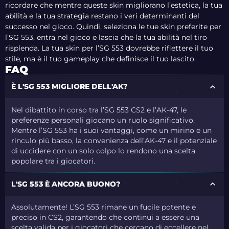
ricordare che mentre queste skin migliorano l’estetica, la tua
abilità e la tua strategia restano i veri determinanti del
successo nel gioco. Quindi, seleziona le tue skin preferite per
l’SG 553, entra nel gioco e lascia che la tua abilità nel tiro
risplenda. La tua skin per l’SG 553 dovrebbe riflettere il tuo
stile, ma è il tuo gameplay che definisce il tuo lascito.
FAQ
È L'SG 553 MIGLIORE DELL'AK?
Nel dibattito in corso tra l’SG 553 CS2 e l’AK-47, le
preferenze personali giocano un ruolo significativo.
Mentre l’SG 553 ha i suoi vantaggi, come un mirino e un
rinculo più basso, la convenienza dell’AK-47 e il potenziale
di uccidere con un solo colpo lo rendono una scelta
popolare tra i giocatori.
L'SG 553 È ANCORA BUONO?
Assolutamente! L’SG 553 rimane un fucile potente e
preciso in CS2, garantendo che continui a essere una
scelta valida per i giocatori che cercano di eccellere nel