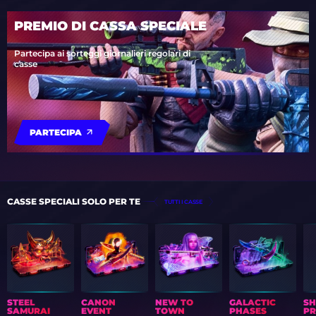
PREMIO DI CASSA SPECIALE
Partecipa ai sorteggi giornalieri regolari di
casse
PARTECIPA
CASSE SPECIALI SOLO PER TE
TUTTI I CASSE
STEEL
CANON
NEW TO
GALACTIC
S
SAMURAI
EVENT
TOWN
PHASES
PR