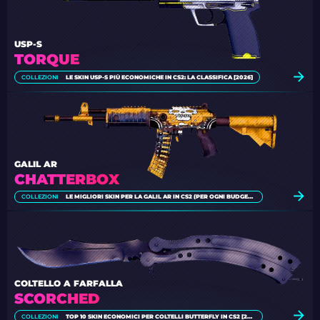
USP-S
TORQUE
COLLEZIONI
LE SKIN USP-S PIÙ ECONOMICHE IN CS2: LA CLASSIFICA [2026]
GALIL AR
CHATTERBOX
COLLEZIONI
LE MIGLIORI SKIN PER LA GALIL AR IN CS2 (PER OGNI BUDGET) [2026]
COLTELLO A FARFALLA
SCORCHED
COLLEZIONI
TOP 10 SKIN ECONOMICI PER COLTELLI BUTTERFLY IN CS2 [2026]