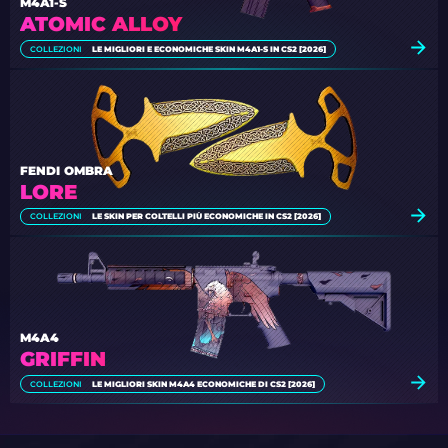
M4A1-S
ATOMIC ALLOY
COLLEZIONI
LE MIGLIORI E ECONOMICHE SKIN M4A1-S IN CS2 [2026]
FENDI OMBRA
LORE
COLLEZIONI
LE SKIN PER COLTELLI PIÙ ECONOMICHE IN CS2 [2026]
M4A4
GRIFFIN
COLLEZIONI
LE MIGLIORI SKIN M4A4 ECONOMICHE DI CS2 [2026]