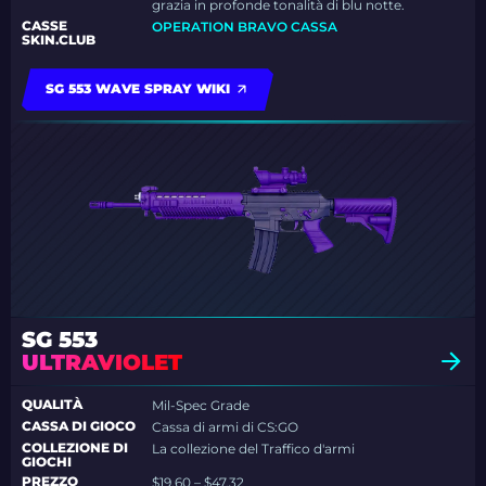
grazia in profonde tonalità di blu notte.
CASSE
OPERATION BRAVO CASSA
SKIN.CLUB
SG 553 WAVE SPRAY WIKI
SG 553
ULTRAVIOLET
QUALITÀ
Mil-Spec Grade
CASSA DI GIOCO
Cassa di armi di CS:GO
COLLEZIONE DI
La collezione del Traffico d'armi
GIOCHI
PREZZO
$19.60 – $47.32