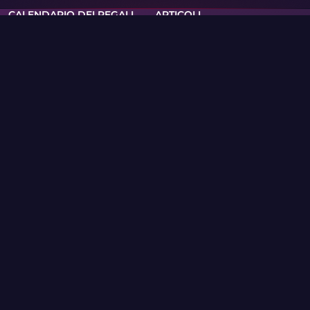
CALENDARIO DEI REGALI
ARTICOLI
COLLEZIONI
QUIZ
OMAGGI
TOURNAMENTS
AIM CHALLENGE
EVENTI
VALVE RANKINGS
CREAZIONE CASSA
CLUB
SUPPORTO
POLITICA SULLA RISERVATEZZA
TERMINI DI SERVIZIO
RSS
CASSE E GIOCHI
WIKI DELLE SKIN
MERCHANDISING
PRO
Skin.Club © 2026
Puoi ottenere la tua skin preferita ai migliori prezzi. Tutti gli
scambi funzionano in modalità automatica tramite bot di
Steam.
MOONTAIN LTD, 13 via Kypranoros, ufficio 205, 1061, Nicosia,
Cipro
Se sei titolare di diritti d’autore e hai trovato sul sito
materiali che violano i tuoi diritti, ti preghiamo di
contattarci via e-mail all’indirizzo community@skin.club .
Esamineremo la tua richiesta tempestivamente.
CASO DI COLTELLI
CASSA AWP