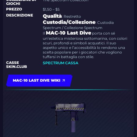
GIOCHI
PREZZO
$1,50 – $5
DESCRIZIONE
Qualità
: Restretto
Custodia/Collezione
: Custodia
Spectrum / Collezione Spectrum
MAC-10 Last Dive
Il
porta con sé
un’estetica misteriosa sottomarina, con colori
scuri, profondi e simboli acquatici. Il suo
aspetto unico e l’accessibilità lo rendono una
scelta popolare per i giocatori che vogliono
tuffarsi in battaglia con stile.
CASSE
SPECTRUM CASSA
SKIN.CLUB
MAC-10 LAST DIVE WIKI