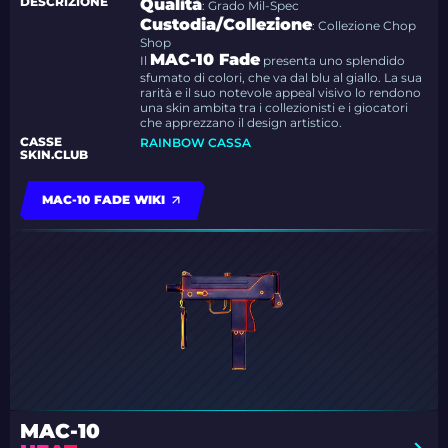
DESCRIZIONE
Qualità
: Grado Mil-Spec
Custodia/Collezione
: Collezione Chop
Shop
MAC-10 Fade
Il
presenta uno splendido
sfumato di colori, che va dal blu al giallo. La sua
rarità e il suo notevole appeal visivo lo rendono
una skin ambita tra i collezionisti e i giocatori
che apprezzano il design artistico.
CASSE
RAINBOW CASSA
SKIN.CLUB
MAC-10 FADE WIKI
MAC-10