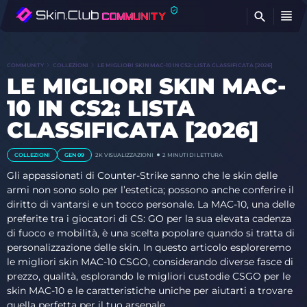
T
COMMUNITY
COLLEZIONI
LE MIGLIORI SKIN MAC-10 IN CS2: LISTA CLASSIFICATA [2026]
LE MIGLIORI SKIN MAC-
10 IN CS2: LISTA
CLASSIFICATA [2026]
COLLEZIONI
GEN 09
2K VISUALIZZAZIONI
2 MINUTI DI LETTURA
Gli appassionati di Counter-Strike sanno che le skin delle
armi non sono solo per l’estetica; possono anche conferire il
diritto di vantarsi e un tocco personale. La MAC-10, una delle
preferite tra i giocatori di CS: GO per la sua elevata cadenza
di fuoco e mobilità, è una scelta popolare quando si tratta di
personalizzazione delle skin. In questo articolo esploreremo
le migliori skin MAC-10 CSGO, considerando diverse fasce di
prezzo, qualità, esplorando le migliori custodie CSGO per le
skin MAC-10 e le caratteristiche uniche per aiutarti a trovare
quella perfetta per il tuo arsenale.