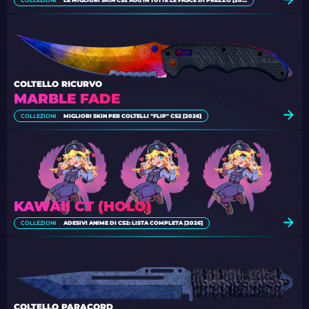
COLLEZIONI
LE MIGLIORI SKIN CS2 AUG IN TUTTE LE FASCE DI PREZZO [2026]
COLTELLO RICURVO
MARBLE FADE
COLLEZIONI
MIGLIORI SKIN PER COLTELLI "FLIP" CS2 [2026]
KAWAII CT (HOLO)
COLLEZIONI
ADESIVI ANIME DI CS2: LISTA COMPLETA [2026]
COLTELLO PARACORD