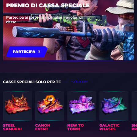
PREMIO DI CASSA SPECIALE
Partecipa ai sorteggi giornalieri regolari di
casse
PARTECIPA
CASSE SPECIALI SOLO PER TE
TUTTI I CASSE
STEEL
CANON
NEW TO
GALACTIC
S
SAMURAI
EVENT
TOWN
PHASES
PR