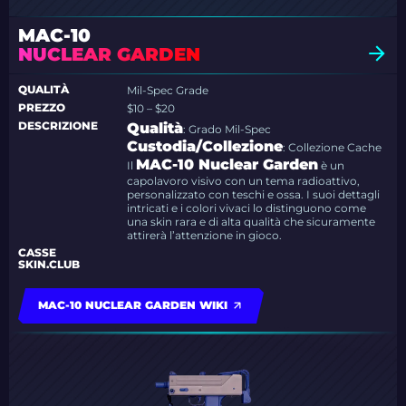
MAC-10
NUCLEAR GARDEN
QUALITÀ
Mil-Spec Grade
PREZZO
$10 – $20
DESCRIZIONE
Qualità
: Grado Mil-Spec
Custodia/Collezione
: Collezione Cache
MAC-10 Nuclear Garden
Il
è un
capolavoro visivo con un tema radioattivo,
personalizzato con teschi e ossa. I suoi dettagli
intricati e i colori vivaci lo distinguono come
una skin rara e di alta qualità che sicuramente
attirerà l’attenzione in gioco.
CASSE
SKIN.CLUB
MAC-10 NUCLEAR GARDEN WIKI