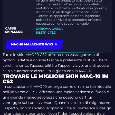
verde. Il motivo ondulato sulla pelle è stato
ottenuto mediante l’uso di vernici a effetto
metallico e un attrezzo pettinatore in gomma,
risultando in un design veramente unico.
Tuttavia, le apparenze possono ingannare,
poiché i colori vivaci nascondono un’arma
nascosta con uno scopo malvagio.
CASSE
CHROMA CASSA
SKIN.CLUB
RESTRICTED
MAC-10 MALACHITE WIKI
Tutte le skin MAC-10 CS2 offrono una vasta gamma di
opzioni, adatte a diverse tasche e preferenze di stile. Che tu
cerchi la rarità, l’accessibilità o l’appeal visivo, una di queste
skin sicuramente alzerà il tuo gioco con la MAC-10.
TROVARE LE MIGLIORI SKIN MAC-10 IN
CS2
In conclusione, il MAC-10 emerge come un’arma formidabile
nell’universo di CS2, offrendo una rapida cadenza di fuoco e
una grande maneggevolezza che possono darti un
vantaggio sui tuoi avversari. Quando si tratta di migliorarne
l’aspetto, non mancano le opzioni. Che tu preferisca il design
futuristico e vibrante del Neon Rider, l’aspetto elegante e