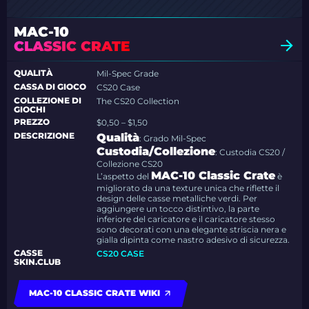
MAC-10
CLASSIC CRATE
QUALITÀ
Mil-Spec Grade
CASSA DI GIOCO
CS20 Case
COLLEZIONE DI
The CS20 Collection
GIOCHI
PREZZO
$0,50 – $1,50
DESCRIZIONE
Qualità
: Grado Mil-Spec
Custodia/Collezione
: Custodia CS20 /
Collezione CS20
MAC-10 Classic Crate
L’aspetto del
è
migliorato da una texture unica che riflette il
design delle casse metalliche verdi. Per
aggiungere un tocco distintivo, la parte
inferiore del caricatore e il caricatore stesso
sono decorati con una elegante striscia nera e
gialla dipinta come nastro adesivo di sicurezza.
CASSE
CS20 CASE
SKIN.CLUB
MAC-10 CLASSIC CRATE WIKI