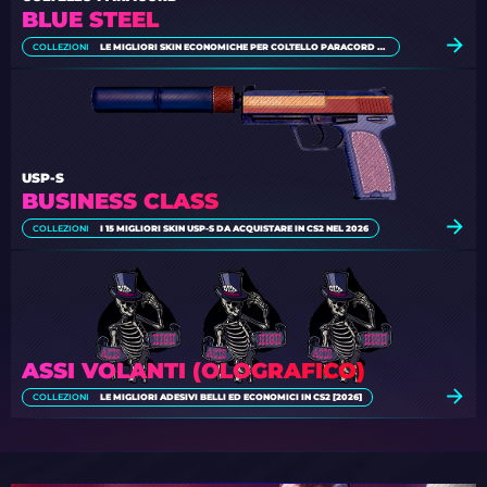
BLUE STEEL
COLLEZIONI
LE MIGLIORI SKIN ECONOMICHE PER COLTELLO PARACORD DI CS2
USP-S
BUSINESS CLASS
COLLEZIONI
I 15 MIGLIORI SKIN USP-S DA ACQUISTARE IN CS2 NEL 2026
ASSI VOLANTI (OLOGRAFICO)
COLLEZIONI
LE MIGLIORI ADESIVI BELLI ED ECONOMICI IN CS2 [2026]