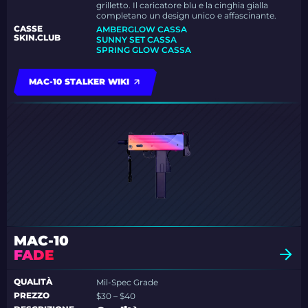
grilletto. Il caricatore blu e la cinghia gialla
completano un design unico e affascinante.
CASSE
AMBERGLOW CASSA
SKIN.CLUB
SUNNY SET CASSA
SPRING GLOW CASSA
MAC-10 STALKER WIKI
MAC-10
FADE
QUALITÀ
Mil-Spec Grade
PREZZO
$30 – $40